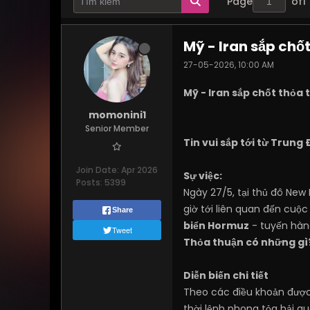
Page
of
1
Mỹ - Iran sắp chố
27-05-2026, 10:00 AM
Mỹ - Iran sắp chốt thỏa 
momonini1
Senior Member
Tin vui sắp tới từ Trung
Join Date:
Apr 2026
Sự việc:
Posts:
5399
Ngày 27/5, tại thủ đô New
giờ tới liên quan đến cuộ
Share
biển Hormuz
- tuyến hàn
Tweet
Thỏa thuận có những gì
Diễn biến chi tiết
Theo các điều khoản được 
thời lệnh phong tỏa hải q