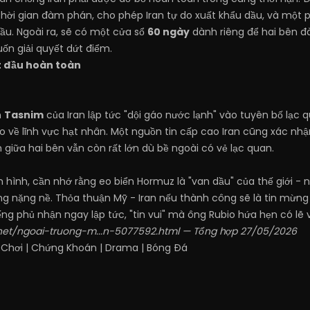
 thời gian đàm phán, cho phép Iran tự do xuất khẩu dầu, và một
ầu. Ngoài ra, sẽ có một cửa sổ
60 ngày
dành riêng để hai bên đ
n giải quyết dứt điểm.
t đầu hoàn toàn
n
Tasnim
của Iran lập tức "dội gáo nước lạnh" vào tuyên bố lạc
o về lĩnh vực hạt nhân. Một nguồn tin cấp cao Iran cũng xác nh
 giữa hai bên vẫn còn rất lớn dù bề ngoài có vẻ lạc quan.
nh hình, cần nhớ rằng eo biển Hormuz là "van dầu" của thế giới - n
g nặng nề. Thỏa thuận Mỹ - Iran nếu thành công sẽ là tin mừng ch
iếng phủ nhận ngay lập tức, "tin vui" mà ông Rubio hứa hẹn có lẽ
.net/ngoai-truong-m...n-5077592.html
— Tổng hợp 27/05/2026
 Chơi
|
Chứng Khoán
|
Drama
|
Bóng Đá