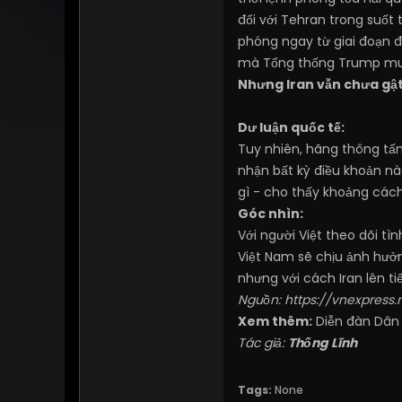
đối với Tehran trong suốt
phóng ngay từ giai đoạn đ
mà Tổng thống Trump muố
Nhưng Iran vẫn chưa gậ
Dư luận quốc tế:
Tuy nhiên, hãng thông tấ
nhận bất kỳ điều khoản nà
gì - cho thấy khoảng cách
Góc nhìn:
Với người Việt theo dõi tì
Việt Nam sẽ chịu ảnh hưởn
nhưng với cách Iran lên t
Nguồn:
https://vnexpress
Xem thêm:
Diễn đàn Dân
Tác giả:
Thống Lĩnh
Tags:
None