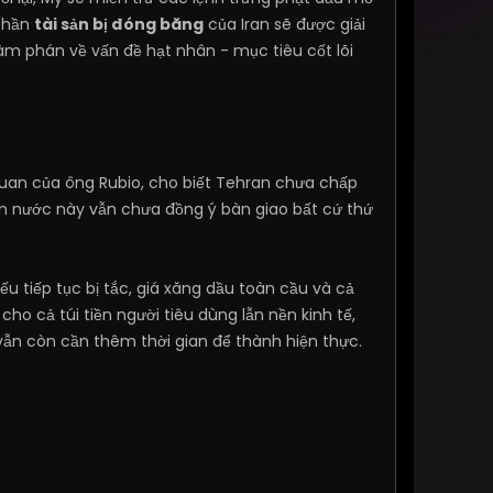
 phần
tài sản bị đóng băng
của Iran sẽ được giải
àm phán về vấn đề hạt nhân - mục tiêu cốt lõi
 quan của ông Rubio, cho biết Tehran chưa chấp
ận nước này vẫn chưa đồng ý bàn giao bất cứ thứ
ếu tiếp tục bị tắc, giá xăng dầu toàn cầu và cả
o cả túi tiền người tiêu dùng lẫn nền kinh tế,
 vẫn còn cần thêm thời gian để thành hiện thực.