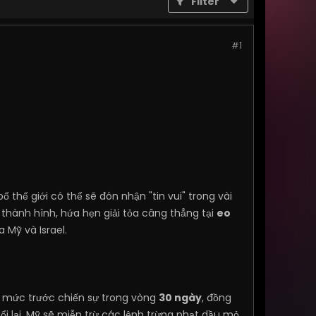
Filter
#1
 thế giới có thể sẽ đón nhận "tin vui" trong vài
thành hình, hứa hẹn giải tỏa căng thẳng tại
eo
Mỹ và Israel.
về mức trước chiến sự trong vòng
30 ngày
, đồng
i lại, Mỹ sẽ miễn trừ các lệnh trừng phạt dầu mỏ