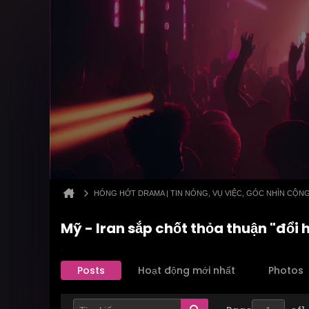
HÓNG HỚT DRAMA | TIN NÓNG, VỤ VIỆC, GÓC NHÌN CỘN
Mỹ - Iran sắp chốt thỏa thuận "đổi 
Posts
Hoạt động mới nhất
Photos