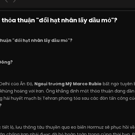
t thỏa thuận "đổi hạt nhân lấy dầu mỏ"?
thuận "đổi hạt nhân lấy dầu mỏ"?
 Đông?
 Delhi của Ấn Độ,
Ngoại trưởng Mỹ Marco Rubio
bất ngờ tuyên bố
c khủng hoảng với Iran. Ông khẳng định một thỏa thuận đang dần 
g hải huyết mạch bị Tehran phong tỏa sau các đòn tấn công của 
?
tiết lộ, lưu thông tàu thuyền qua eo biển Hormuz sẽ phục hồi 
uân chống Iran phải được dỡ bỏ hoàn toàn trong cùng thời hạn. Đổ