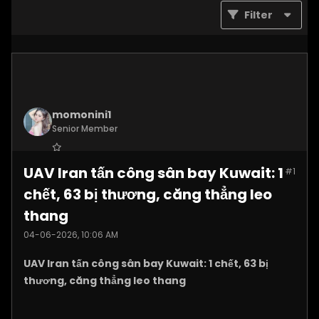
Filter
momonini1
Senior Member
Join Date:
Apr 2026
UAV Iran tấn công sân bay Kuwait: 1
#1
Posts:
5399
chết, 63 bị thương, căng thẳng leo
thang
04-06-2026, 10:06 AM
UAV Iran tấn công sân bay Kuwait: 1 chết, 63 bị
thương, căng thẳng leo thang