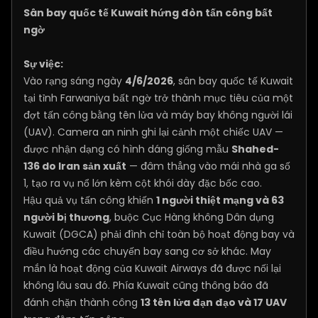
Sân bay quốc tế Kuwait hứng đòn tấn công bất
ngờ
Sự việc:
Vào rạng sáng ngày
4/6/2026
, sân bay quốc tế Kuwait
tại tỉnh Farwaniya bất ngờ trở thành mục tiêu của một
đợt tấn công bằng tên lửa và máy bay không người lái
(UAV). Camera an ninh ghi lại cảnh một chiếc UAV —
được nhận dạng có hình dáng giống mẫu
Shahed-
136 do Iran sản xuất
— đâm thẳng vào mái nhà ga số
1, tạo ra vụ nổ lớn kèm cột khói dày đặc bốc cao.
Hậu quả vụ tấn công khiến
1 người thiệt mạng và 63
người bị thương
, buộc Cục Hàng không Dân dụng
Kuwait (DGCA) phải đình chỉ toàn bộ hoạt động bay và
điều hướng các chuyến bay sang cơ sở khác. May
mắn là hoạt động của Kuwait Airways đã được nối lại
không lâu sau đó. Phía Kuwait cũng thông báo đã
đánh chặn thành công
13 tên lửa đạn đạo và 17 UAV