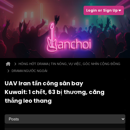
Login or Sign Up
HÓNG HỚT DRAMA | TIN NÓNG, VỤ VIỆC, GÓC NHÌN CỘNG ĐỒNG
DRAMA NGƯỚC NGOÀI
UAV Iran tấn công sân bay
Kuwait: 1 chết, 63 bị thương, căng
thẳng leo thang