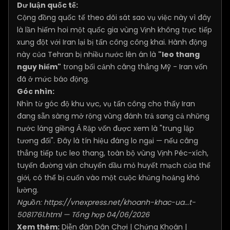
Dư luận quốc tế:
Cộng đồng quốc tế theo dõi sát sao vụ việc này vì đây
là lần hiếm hoi một quốc gia vùng Vịnh không trực tiếp
xung đột với Iran lại bị tấn công công khai. Hành động
này của Tehran bị nhiều nước lên án là
"leo thang
nguy hiểm"
trong bối cảnh căng thẳng Mỹ - Iran vốn
đã ở mức báo động.
Góc nhìn:
Nhìn từ góc độ khu vực, vụ tấn công cho thấy Iran
đang sẵn sàng mở rộng vùng đánh trả sang cả những
nước láng giềng Ả Rập vốn được xem là "trung lập
tương đối". Đây là tín hiệu đáng lo ngại — nếu căng
thẳng tiếp tục leo thang, toàn bộ vùng Vịnh Péc-xích,
tuyến đường vận chuyển dầu mỏ huyết mạch của thế
giới, có thể bị cuốn vào một cuộc khủng hoảng khó
lường.
Nguồn:
https://vnexpress.net/khoanh-khac-ua...t-
5081761.html
— Tổng hợp 04/06/2026
Xem thêm:
Diễn đàn Dân Chơi
|
Chứng Khoán
|