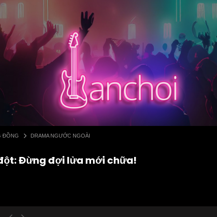
G ĐỒNG
DRAMA NGƯỚC NGOÀI
ột: Đừng đợi lửa mới chữa!