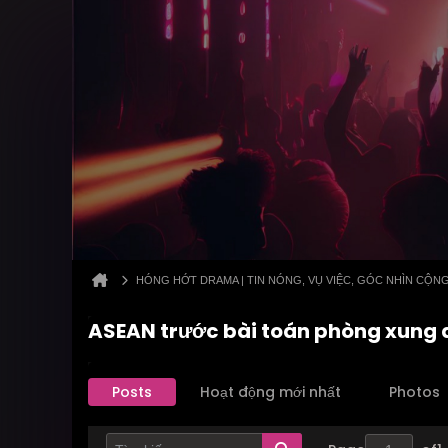
HÓNG HỚT DRAMA | TIN NÓNG, VỤ VIỆC, GÓC NHÌN CỘN
ASEAN trước bài toán phòng xung đ
Posts
Hoạt động mới nhất
Photos