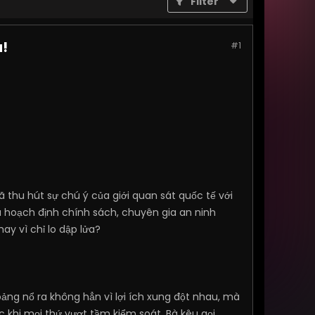
Filter
a!
#1
ã thu hút sự chú ý của giới quan sát quốc tế với
à hoạch định chính sách, chuyên gia an ninh
y vì chỉ lo dập lửa?
oảng nổ ra không hẳn vì lợi ích xung đột nhau, mà
ớc khi mọi thứ vượt tầm kiểm soát. Bà kêu gọi