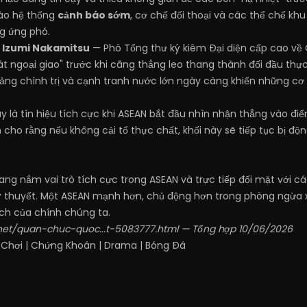
ào hệ thống
cảnh báo sớm
, cơ chế đối thoại và các thể chế khu
g ứng phó.
 Izumi Nakamitsu
— Phó Tổng thư ký kiêm Đại diện cấp cao về 
thoát ngoại giao" trước khi căng thẳng leo thang thành đối đầu thực
ng chính trị và cạnh tranh nước lớn ngày càng khiến những cơ ch
ây là tín hiệu tích cực khi ASEAN bắt đầu nhìn nhận thẳng vào 
n cho rằng nếu không cải tổ thực chất, khối này sẽ tiếp tục bị đ
ang nắm vai trò tích cực trong ASEAN và trực tiếp đối mặt với c
ý thuyết. Một ASEAN mạnh hơn, chủ động hơn trong phòng ngừa x
ích của chính chúng ta.
.net/quan-chuc-quoc...t-5083777.html
— Tổng hợp 10/06/2026
 Chơi
|
Chứng Khoán
|
Drama
|
Bóng Đá