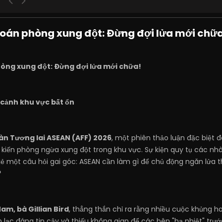
toán phòng xung đột: Đừng đợi lửa mới chữ
òng xung đột: Đừng đợi lửa mới chữa!
 cảnh khu vực bất ổn
àn Tương lai ASEAN (AFF) 2026
, một phiên thảo luận đặc biệt đ
kiến phòng ngừa xung đột trong khu vực. Sự kiện quy tụ các nh
một câu hỏi gai góc: ASEAN cần làm gì để chủ động ngăn lửa tha
?
Nam, bà Gillian Bird
, thẳng thắn chỉ ra rằng nhiều cuộc khủng h
n lạc đáng tin cậy và thiếu không gian để các bên "hạ nhiệt" trư