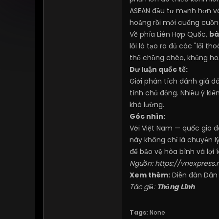
ASEAN đầu tư mạnh hơn v
hoảng rồi mới cuống cuồn
Về phía Liên Hợp Quốc,
bà
lõi là tạo ra đủ các "lối 
thổ chồng chéo, khủng hoả
Dư luận quốc tế:
Giới phân tích đánh giá đ
tính chủ động. Nhiều ý kiế
khó lường.
Góc nhìn:
Với Việt Nam — quốc gia đ
này không chỉ là chuyện l
để bảo vệ hòa bình và lợi 
Nguồn:
https://vnexpress
Xem thêm:
Diễn đàn Dân
Tác giả:
Thống Lĩnh
Tags:
None