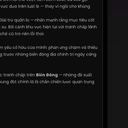
 vực dựa trên luật lệ — thay vì ngồi chờ khủng
Giải trừ quân bị — nhấn mạnh rằng mục tiêu cốt
 sự. Bối cảnh khu vực hiện tại với tranh chấp lãnh
ế cũ trở nên lỗi thời.
điểm yếu cố hữu của mình: phản ứng chậm và thiếu
ộng trước những biến động địa chính trị ngày càng
ác tranh chấp trên
Biển Đông
— những đề xuất
ung đột chính là lá chắn chiến lược quan trọng