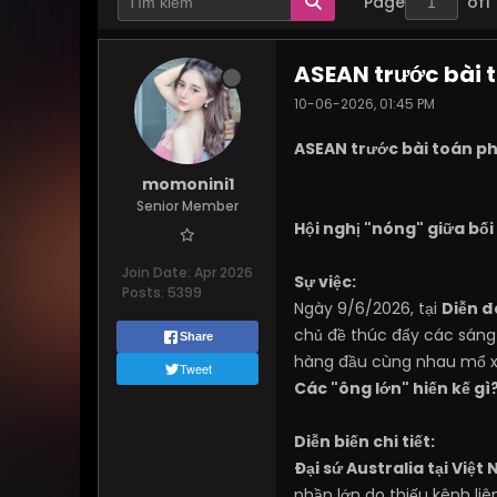
Page
of
1
ASEAN trước bài 
10-06-2026, 01:45 PM
ASEAN trước bài toán ph
momonini1
Senior Member
Hội nghị "nóng" giữa bối
Join Date:
Apr 2026
Sự việc:
Posts:
5399
Ngày 9/6/2026, tại
Diễn đ
chủ đề thúc đẩy các sáng 
Share
hàng đầu cùng nhau mổ xẻ 
Tweet
Các "ông lớn" hiến kế gì
Diễn biến chi tiết:
Đại sứ Australia tại Việt 
phần lớn do thiếu kênh liê