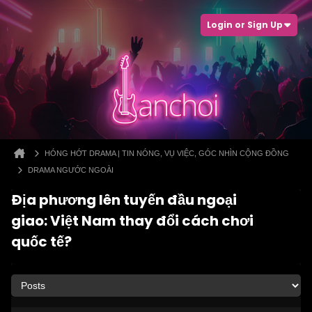
Login or Sign Up
HÓNG HỚT DRAMA | TIN NÓNG, VỤ VIỆC, GÓC NHÌN CỘNG ĐỒNG
DRAMA NGƯỚC NGOÀI
Địa phương lên tuyến đầu ngoại
giao: Việt Nam thay đổi cách chơi
quốc tế?