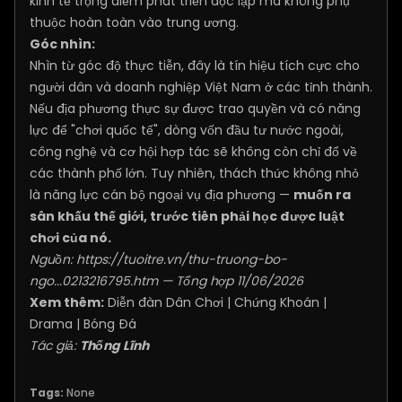
kinh tế trọng điểm phát triển độc lập mà không phụ
thuộc hoàn toàn vào trung ương.
Góc nhìn:
Nhìn từ góc độ thực tiễn, đây là tín hiệu tích cực cho
người dân và doanh nghiệp Việt Nam ở các tỉnh thành.
Nếu địa phương thực sự được trao quyền và có năng
lực để "chơi quốc tế", dòng vốn đầu tư nước ngoài,
công nghệ và cơ hội hợp tác sẽ không còn chỉ đổ về
các thành phố lớn. Tuy nhiên, thách thức không nhỏ
là năng lực cán bộ ngoại vụ địa phương —
muốn ra
sân khấu thế giới, trước tiên phải học được luật
chơi của nó.
Nguồn:
https://tuoitre.vn/thu-truong-bo-
ngo...0213216795.htm
— Tổng hợp 11/06/2026
Xem thêm:
Diễn đàn Dân Chơi
|
Chứng Khoán
|
Drama
|
Bóng Đá
Tác giả:
Thống Lĩnh
Tags:
None