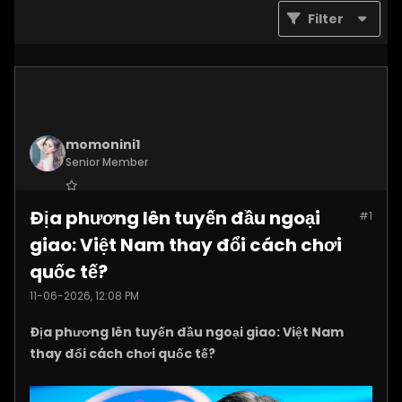
Filter
momonini1
Senior Member
Join Date:
Apr 2026
Địa phương lên tuyến đầu ngoại
#1
Posts:
5399
giao: Việt Nam thay đổi cách chơi
quốc tế?
11-06-2026, 12:08 PM
Địa phương lên tuyến đầu ngoại giao: Việt Nam
thay đổi cách chơi quốc tế?