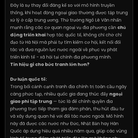
Đây là sự thay đổi đáng kể so với mô hình truyền
thống, khi hoạt động ngoại giao thường được tập trung
xử lý ở cấp trung ương. Thứ trưởng Ngô Lê Văn nhấn
mạnh rằng các cơ quan ngoại vụ địa phương cần
chủ
động triển khai
hợp tác quốc tế, không chỉ chờ chỉ
đạo từ Hà Nội mà phải tự tìm kiếm cơ hội, kết nối đối
tác và đưa nguồn lực nước ngoài về phục vụ phát
triển kinh tế - xã hội tại chính địa phương mình.
Tín hiệu gì cho bức tranh lớn hơn?
Dư luận quốc tế:
Trong bối cảnh cạnh tranh địa chính trị toàn cầu ngày
càng phức tạp, nhiều quốc gia đang thúc đẩy
ngoại
giao phi tập trung
— tức là để chính quyền địa
phương trực tiếp tham gia đàm phán, thu hút đầu tư
và xây dựng quan hệ với đối tác nước ngoài. Mô hình
này đã được các nước như Đức, Nhật Bản hay Hàn
Quốc áp dụng hiệu quả nhiều năm qua, giúp các vùng