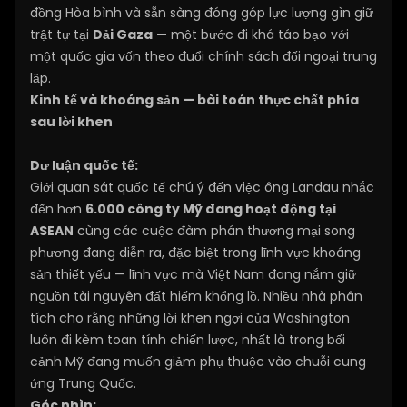
đồng Hòa bình và sẵn sàng đóng góp lực lượng gìn giữ
trật tự tại
Dải Gaza
— một bước đi khá táo bạo với
một quốc gia vốn theo đuổi chính sách đối ngoại trung
lập.
Kinh tế và khoáng sản — bài toán thực chất phía
sau lời khen
Dư luận quốc tế:
Giới quan sát quốc tế chú ý đến việc ông Landau nhắc
đến hơn
6.000 công ty Mỹ đang hoạt động tại
ASEAN
cùng các cuộc đàm phán thương mại song
phương đang diễn ra, đặc biệt trong lĩnh vực khoáng
sản thiết yếu — lĩnh vực mà Việt Nam đang nắm giữ
nguồn tài nguyên đất hiếm khổng lồ. Nhiều nhà phân
tích cho rằng những lời khen ngợi của Washington
luôn đi kèm toan tính chiến lược, nhất là trong bối
cảnh Mỹ đang muốn giảm phụ thuộc vào chuỗi cung
ứng Trung Quốc.
Góc nhìn: