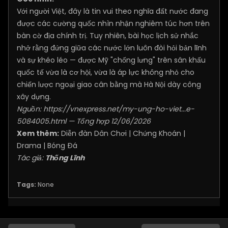
Với người Việt, đây là tin vui theo nghĩa đất nước đang
được các cường quốc nhìn nhận nghiêm túc hơn trên
bàn cờ địa chính trị. Tuy nhiên, bài học lịch sử nhắc
nhở rằng đứng giữa các nước lớn luôn đòi hỏi bản lĩnh
và sự khéo léo — được Mỹ "chống lưng" trên sân khấu
quốc tế vừa là cơ hội, vừa là áp lực không nhỏ cho
chiến lược ngoại giao cân bằng mà Hà Nội dày công
xây dựng.
Nguồn:
https://vnexpress.net/my-ung-ho-viet...e-
5084005.html
— Tổng hợp 12/06/2026
Xem thêm:
Diễn đàn Dân Chơi
|
Chứng Khoán
|
Drama
|
Bóng Đá
Tác giả:
Thống Lĩnh
Tags:
None