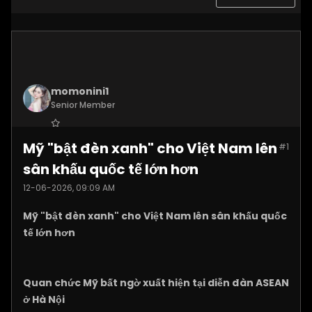
momonini1
Senior Member
Join Date:
Apr 2026
Mỹ "bật đèn xanh" cho Việt Nam lên
#1
Posts:
5399
sân khấu quốc tế lớn hơn
12-06-2026, 09:09 AM
Mỹ "bật đèn xanh" cho Việt Nam lên sân khấu quốc
tế lớn hơn
Quan chức Mỹ bất ngờ xuất hiện tại diễn đàn ASEAN
ở Hà Nội