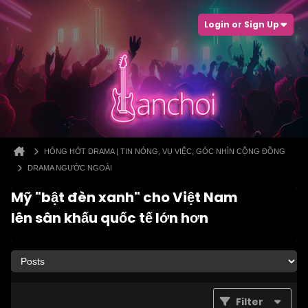
Login or Sign Up
HÓNG HỚT DRAMA | TIN NÓNG, VỤ VIỆC, GÓC NHÌN CỘNG ĐỒNG
DRAMA NGƯỚC NGOÀI
Mỹ "bật đèn xanh" cho Việt Nam
lên sân khấu quốc tế lớn hơn
Filter