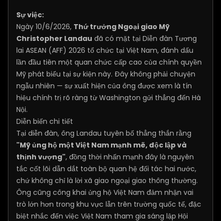
Sự việc:
Ngày 10/6/2026,
Thứ trưởng Ngoại giao Mỹ
Christopher Landau
đã có mặt tại Diễn đàn Tương
lai ASEAN (AFF) 2026 tổ chức tại Việt Nam, đánh dấu
lần đầu tiên một quan chức cấp cao của chính quyền
Mỹ phát biểu tại sự kiện này. Đây không phải chuyện
ngẫu nhiên — sự xuất hiện của ông được xem là tín
hiệu chính trị rõ ràng từ Washington gửi thẳng đến Hà
Nội.
Diễn biến chi tiết
Tại diễn đàn, ông Landau tuyên bố thẳng thắn rằng
"Mỹ ủng hộ một Việt Nam mạnh mẽ, độc lập và
thịnh vượng"
, đồng thời nhấn mạnh đây là nguyên
tắc cốt lõi dẫn dắt toàn bộ quan hệ đối tác hai nước,
chứ không chỉ là lời xã giao ngoại giao thông thường.
Ông cũng công khai ủng hộ Việt Nam đảm nhận vai
trò lớn hơn trong khu vực lẫn trên trường quốc tế, đặc
biệt nhắc đến việc Việt Nam tham gia sáng lập Hội