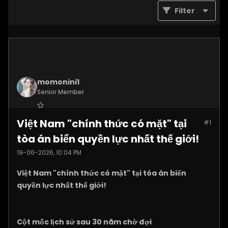
Filter
momonini1
Senior Member
Join Date:
Apr 2026
Việt Nam "chính thức có mặt" tại
#1
Posts:
5399
tòa án biển quyền lực nhất thế giới!
19-06-2026, 10:04 PM
Việt Nam "chính thức có mặt" tại tòa án biển
quyền lực nhất thế giới!
Cột mốc lịch sử sau 30 năm chờ đợi