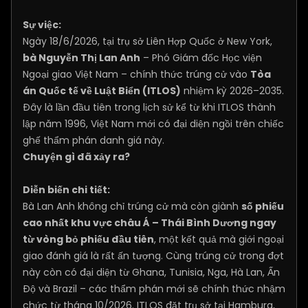
Sự việc:
Ngày 18/6/2026, tại trụ sở Liên Hợp Quốc ở New York,
bà Nguyễn Thị Lan Anh
– Phó Giám đốc Học viện
Ngoại giao Việt Nam – chính thức trúng cử vào
Tòa
án Quốc tế về Luật Biển (ITLOS)
nhiệm kỳ 2026–2035.
Đây là lần đầu tiên trong lịch sử kể từ khi ITLOS thành
lập năm 1996, Việt Nam mới có đại diện ngồi trên chiếc
ghế thẩm phán danh giá này.
Chuyện gì đã xảy ra?
Diễn biến chi tiết:
Bà Lan Anh không chỉ trúng cử mà còn giành
số phiếu
cao nhất khu vực châu Á – Thái Bình Dương ngay
từ vòng bỏ phiếu đầu tiên
, một kết quả mà giới ngoại
giao đánh giá là rất ấn tượng. Cùng trúng cử trong đợt
này còn có đại diện từ Ghana, Tunisia, Nga, Hà Lan, Ấn
Độ và Brazil – các thẩm phán mới sẽ chính thức nhậm
chức từ tháng 10/2026. ITLOS đặt trụ sở tại Hamburg,