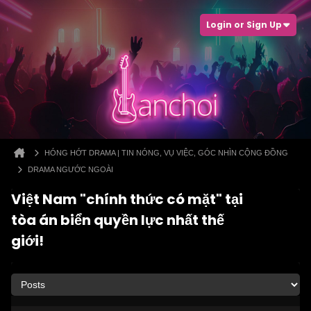
Login or Sign Up
HÓNG HỚT DRAMA | TIN NÓNG, VỤ VIỆC, GÓC NHÌN CỘNG ĐỒNG
DRAMA NGƯỚC NGOÀI
Việt Nam "chính thức có mặt" tại
tòa án biển quyền lực nhất thế
giới!