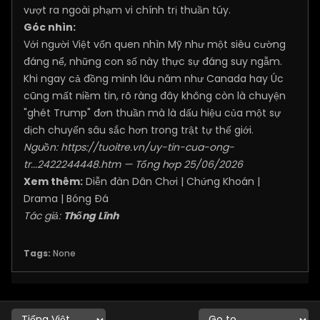
vượt ra ngoài phạm vi chính trị thuần túy.
Góc nhìn:
Với người Việt vốn quen nhìn Mỹ như một siêu cường
đáng nể, những con số này thực sự đáng suy ngẫm.
Khi ngay cả đồng minh lâu năm như Canada hay Úc
cũng mất niềm tin, rõ ràng đây không còn là chuyện
"ghét Trump" đơn thuần mà là dấu hiệu của một sự
dịch chuyển sâu sắc hơn trong trật tự thế giới.
Nguồn:
https://tuoitre.vn/uy-tin-cua-ong-
tr...2422244448.htm
— Tổng hợp 25/06/2026
Xem thêm:
Diễn đàn Dân Chơi
|
Chứng Khoán
|
Drama
|
Bóng Đá
Tác giả:
Thống Lĩnh
Tags:
None