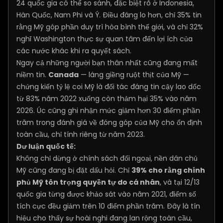
24 quốc gia có thể so sánh, đặc biệt rõ ở Indonesia,
Hàn Quốc, Nam Phi và Ý. Điều đáng lo hơn, chỉ 35% tin
rằng Mỹ góp phần duy trì hòa bình thế giới, và chỉ 32%
nghĩ Washington thực sự quan tâm đến lợi ích của
các nước khác khi ra quyết sách.
Ngay cả những người bạn thân nhất cũng đang mất
niềm tin.
Canada
— láng giềng ruột thịt của Mỹ —
chứng kiến tỷ lệ coi Mỹ là đối tác đáng tin cậy lao dốc
từ 83% năm 2022 xuống còn thảm hại 35% vào năm
2026. Úc cũng ghi nhận mức giảm hơn 30 điểm phần
trăm trong đánh giá về đóng góp của Mỹ cho ổn định
toàn cầu, chỉ tính riêng từ năm 2023.
Dư luận quốc tế:
Không chỉ dừng ở chính sách đối ngoại, nền dân chủ
Mỹ cũng đang bị đặt dấu hỏi. Chỉ
39% cho rằng chính
phủ Mỹ tôn trọng quyền tự do cá nhân
, và tại 12/13
quốc gia từng được khảo sát vào năm 2021, điểm số
tích cực đều giảm trên 10 điểm phần trăm. Đây là tín
hiệu cho thấy sự hoài nghi đang lan rộng toàn cầu,