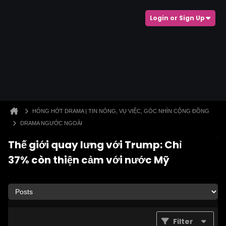
Login or Sign Up
HÓNG HỚT DRAMA | TIN NÓNG, VỤ VIỆC, GÓC NHÌN CỘNG ĐỒNG
DRAMA NGƯỚC NGOÀI
Thế giới quay lưng với Trump: Chỉ
37% còn thiện cảm với nước Mỹ
Filter