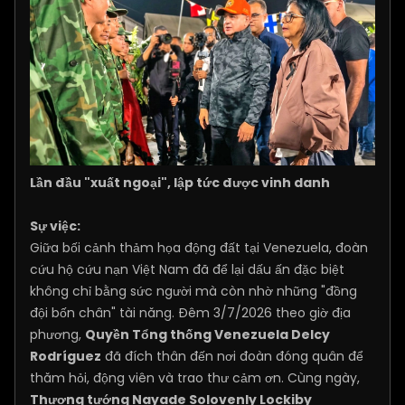
Lần đầu "xuất ngoại", lập tức được vinh danh
Sự việc:
Giữa bối cảnh thảm họa động đất tại Venezuela, đoàn
cứu hộ cứu nạn Việt Nam đã để lại dấu ấn đặc biệt
không chỉ bằng sức người mà còn nhờ những "đồng
đội bốn chân" tài năng. Đêm 3/7/2026 theo giờ địa
phương,
Quyền Tổng thống Venezuela Delcy
Rodríguez
đã đích thân đến nơi đoàn đóng quân để
thăm hỏi, động viên và trao thư cảm ơn. Cùng ngày,
Thượng tướng Nayade Solovenly Lockiby