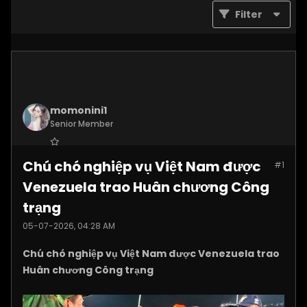
Filter
momonini1
Senior Member
Join Date:
Apr 2026
Chú chó nghiệp vụ Việt Nam được
#1
Posts:
5399
Venezuela trao Huân chương Công
trạng
05-07-2026, 04:28 AM
Chú chó nghiệp vụ Việt Nam được Venezuela trao
Huân chương Công trạng