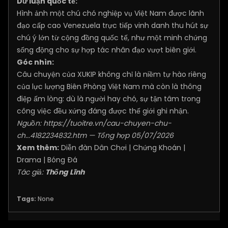
Dư luận quốc tế:
Hình ảnh một chú chó nghiệp vụ Việt Nam được lãnh
đạo cấp cao Venezuela trực tiếp vinh danh thu hút sự
chú ý lớn từ cộng đồng quốc tế, như một minh chứng
sống động cho sự hợp tác nhân đạo vượt biên giới.
Góc nhìn:
Câu chuyện của XUKIP không chỉ là niềm tự hào riêng
của lực lượng Biên Phòng Việt Nam mà còn là thông
điệp ấm lòng: dù là người hay chó, sự tận tâm trong
công việc đều xứng đáng được thế giới ghi nhận.
Nguồn:
https://tuoitre.vn/cau-chuyen-chu-
ch...4182234832.htm
— Tổng hợp 05/07/2026
Xem thêm:
Diễn đàn Dân Chơi
|
Chứng Khoán
|
Drama
|
Bóng Đá
Tác giả:
Thống Lĩnh
Tags:
None