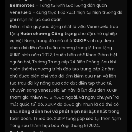
Belmontes
– Tổng tư lệnh Lực lượng dân quân
Venezuela – cũng trực tiếp xuất hiện tại hiện trường để
ghi nhận nỗ lực của đoàn.
Điểm nhấn gây xúc động nhất là việc Venezuela trao
tặng
Huân chương Công trạng
cho đội chó nghiệp
vụ Việt Nam, trong đó chú chó
XUKIP
vinh dự được
chọn đại diện đeo huân chương trong lễ trao tặng.
XUKIP sinh năm 2022, thuộc biên chế Khoa Giám biệt
nguồn hơi, Trường Trung cấp 24 Biên Phòng. Sau khi
hoàn thành chương trình đào tạo trung cấp 2 năm,
chú được biên chế vào đội tìm kiếm cứu nạn và liên
tục trau dồi kỹ năng qua các đợt diễn tập thực tế.
Chuyến sang Venezuela lần này là lần đầu tiên XUKIP
tham gia nhiệm vụ ở nước ngoài, và ngay chuyến "ra
mắt quốc tế" đó, XUKIP đã được ghi nhận là cá thể có
khả năng đánh hơi và phát hiện nổi bật nhất
trong
toàn đoàn. Trước đó, XUKIP từng góp sức tại thôn Nậm
Tông sau thảm họa bão Yagi tháng 9/2024.