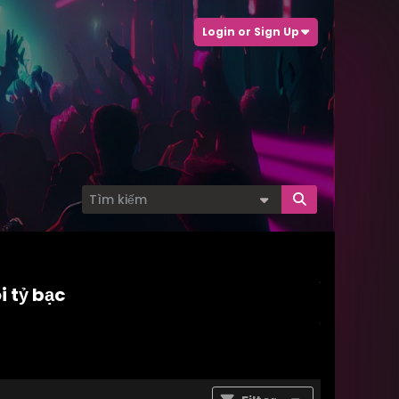
Login or Sign Up
i tỷ bạc