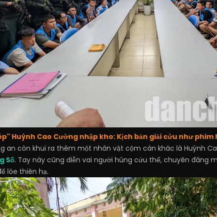
Tóp" Huỳnh Cao Cường nhập kho: Kịch bản giải cứu như phim
g an còn khui ra thêm một nhân vật cộm cán khác là Huỳnh Cao
g Số
. Tay này cũng diễn vai người hùng cứu thế, chuyên đăng m
ể lòe thiên hạ.