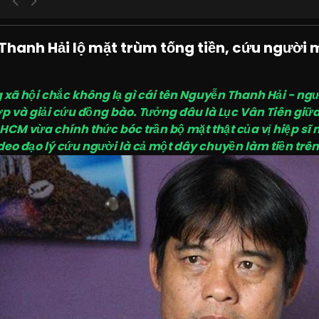
 Thanh Hải lộ mặt trùm tống tiền, cứu người 
xã hội chắc không lạ gì cái tên Nguyễn Thanh Hải - ngư
p và giải cứu đồng bào. Tưởng đâu là Lục Vân Tiên giữa 
P.HCM vừa chính thức bóc trần bộ mặt thật của vị hiệp 
deo đạo lý cứu người là cả một dây chuyền làm tiền trê