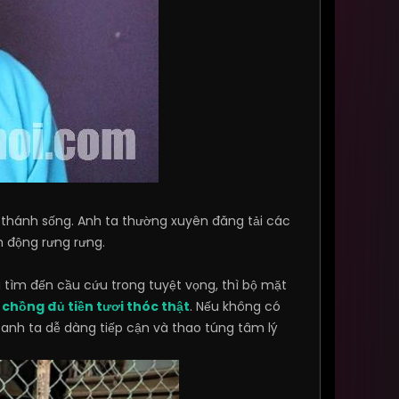
ị thánh sống. Anh ta thường xuyên đăng tải các
m động rưng rưng.
 tìm đến cầu cứu trong tuyệt vọng, thì bộ mặt
chồng đủ tiền tươi thóc thật
. Nếu không có
ể anh ta dễ dàng tiếp cận và thao túng tâm lý