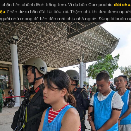
 chặn tiền chênh lệch trắng trợn. Ví dụ bên Campuchia
đòi chuộ
iệu
. Phần dư ra hắn đút túi tiêu xài. Thậm chí, khi đưa được ngư
ười nhà mang đủ tiền đến mới chịu nhả người. Đúng là buôn ngư