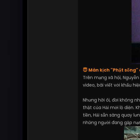
😇 Màn kịch "Phật sống" 
Trên mạng xã hội, Nguyễn 
video, bài viết với khẩu hi
Nhưng hỡi ôi, đời không n
thật của Hải mới lộ diện.
tiền, Hải sẵn sàng quay lư
những người đang gặp nạn