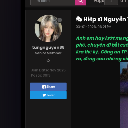
Page
of
1
🎭 Hiệp sĩ Nguyễn
03-01-2026, 06:21 PM
Anh em hay lướt mạng 
phố, chuyên đi bắt cướ
tungnguyen88
lừa thế kỷ. Công an T
Senior Member
ra, đằng sau những vi
Join Date:
Nov 2025
Posts:
3619
Share
Tweet