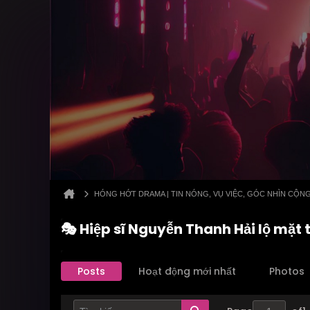
HÓNG HỚT DRAMA | TIN NÓNG, VỤ VIỆC, GÓC NHÌN CỘN
🎭 Hiệp sĩ Nguyễn Thanh Hải lộ mặt 
Posts
Hoạt động mới nhất
Photos