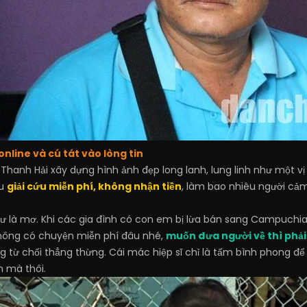
online và cú tát vào lòng tin
Thanh Hải xây dựng hình ảnh đẹp long lanh, lung linh như một v
ệu
giải cứu miễn phí, không nhận tiền
, làm bao nhiêu người cả
hư là mơ. Khi các gia đình có con em bị lừa bán sang Campuchia
 Không có chuyện miễn phí đâu nhé,
muốn đưa người về thì phải 
ng từ chối thẳng thừng. Cái mác hiệp sĩ chỉ là tấm bình phong đ
 mà thôi.