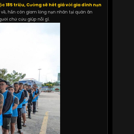
c 185 triệu, Cường sẽ hét giá với gia đình nạn
ời về, hắn còn giam lỏng nạn nhân tại quán ăn
ời chứ cứu giúp nỗi gì.