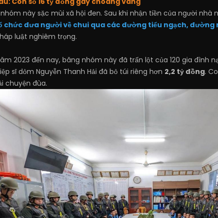
đau: Con số 16 tỷ đồng gây choáng váng
nhóm này sặc mùi xã hội đen. Sau khi nhận tiền của người nhà 
ổ chức đưa người về chui qua các đường tiểu ngạch, đường 
háp luật nghiêm trọng.
 năm 2023 đến nay, băng nhóm này đã trấn lột của 120 gia đình n
hiệp sĩ dỏm Nguyễn Thanh Hải đã bỏ túi riêng hơn
2,2 tỷ đồng
. C
i chuyện đùa.