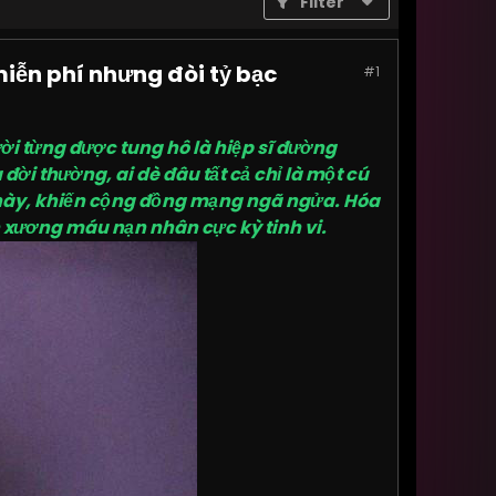
Filter
miễn phí nhưng đòi tỷ bạc
#1
ời từng được tung hô là hiệp sĩ đường
đời thường, ai dè đâu tất cả chỉ là một cú
sĩ này, khiến cộng đồng mạng ngã ngửa. Hóa
n xương máu nạn nhân cực kỳ tinh vi.