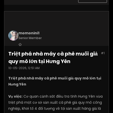
momonini1
Senior Member
Join Date:
Apr 2026
Triệt phá nhà máy cà phê muối giả
#1
Posts:
5399
quy mô lớn tại Hưng Yên
10-05-2026, 12:51 AM
Triệt phá nhà máy cà phê muối giả quy mô lớn tại
Hưng Yên
Vụ việc:
Cơ quan cảnh sát điều tra tỉnh Hưng Yên vừa
triệt phá một cơ sở sản xuất cà phê giả quy mô công
nghiệp, khởi tố 4 đối tượng về tội sản xuất hàng giả là