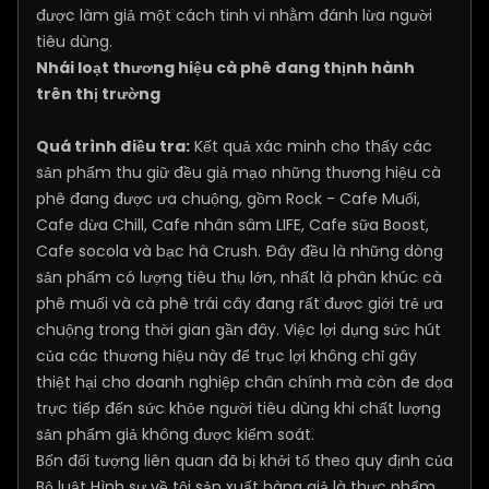
được làm giả một cách tinh vi nhằm đánh lừa người
tiêu dùng.
Nhái loạt thương hiệu cà phê đang thịnh hành
trên thị trường
Quá trình điều tra:
Kết quả xác minh cho thấy các
sản phẩm thu giữ đều giả mạo những thương hiệu cà
phê đang được ưa chuộng, gồm Rock - Cafe Muối,
Cafe dừa Chill, Cafe nhân sâm LIFE, Cafe sữa Boost,
Cafe socola và bạc hà Crush. Đây đều là những dòng
sản phẩm có lượng tiêu thụ lớn, nhất là phân khúc cà
phê muối và cà phê trái cây đang rất được giới trẻ ưa
chuộng trong thời gian gần đây. Việc lợi dụng sức hút
của các thương hiệu này để trục lợi không chỉ gây
thiệt hại cho doanh nghiệp chân chính mà còn đe dọa
trực tiếp đến sức khỏe người tiêu dùng khi chất lượng
sản phẩm giả không được kiểm soát.
Bốn đối tượng liên quan đã bị khởi tố theo quy định của
Bộ luật Hình sự về tội sản xuất hàng giả là thực phẩm,