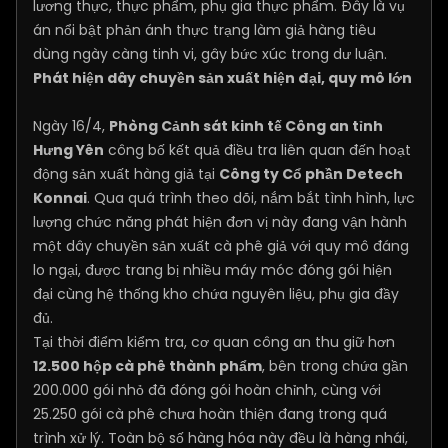
lương thực, thực phẩm, phụ gia thực phẩm. Đây là vụ
án nổi bật phản ánh thực trạng làm giả hàng tiêu
dùng ngày càng tinh vi, gây bức xúc trong dư luận.
Phát hiện dây chuyền sản xuất hiện đại, quy mô lớn
Ngày 16/4,
Phòng Cảnh sát kinh tế Công an tỉnh
Hưng Yên
công bố kết quả điều tra liên quan đến hoạt
động sản xuất hàng giả tại
Công ty Cổ phần Detech
Konnai
. Qua quá trình theo dõi, nắm bắt tình hình, lực
lượng chức năng phát hiện đơn vị này đang vận hành
một dây chuyền sản xuất cà phê giả với quy mô đáng
lo ngại, được trang bị nhiều máy móc đóng gói hiện
đại cùng hệ thống kho chứa nguyên liệu, phụ gia đầy
đủ.
Tại thời điểm kiểm tra, cơ quan công an thu giữ hơn
12.500 hộp cà phê thành phẩm
, bên trong chứa gần
200.000 gói nhỏ đã đóng gói hoàn chỉnh, cùng với
25.250 gói cà phê chưa hoàn thiện đang trong quá
trình xử lý. Toàn bộ số hàng hóa này đều là hàng nhái,