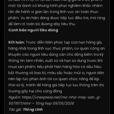
một tội danh có khung hình phạt nghiêm khắc nhằm
răn đe hành vi gian lận trong lĩnh vực an toàn thực
phẩm. Vụ án hiện đang được tiếp tục điều tra, mở rộng
để làm rõ toàn bộ đường dây tiêu thụ.
Cảnh báo người tiêu dùng
Kết luận:
Trước diễn biến phức tạp của nạn hàng giả,
hàng nhái trong lĩnh vực thực phẩm, cơ quan công an
khuyến cáo người tiêu dùng cần chủ động kiểm tra kỹ
thông tin tem nhãn, xuất xứ và hạn sử dụng trước khi
mua sản phẩm. Nếu phát hiện hàng hóa có dấu hiệu
bất thường về bao bì, màu sắc hoặc mùi vị, người dân
nên lập tức phản ánh tới cơ quan chức năng để kịp
thời xử lý, tránh để hàng giả tiếp tục lưu thông trên thị
trường gây hại cho cộng đồng.
Nguồn:
https://vnexpress.net/mo-nha-may-san...g-
5071971.html
— Tổng hợp 09/05/2026
Tác giả:
Thống Lĩnh