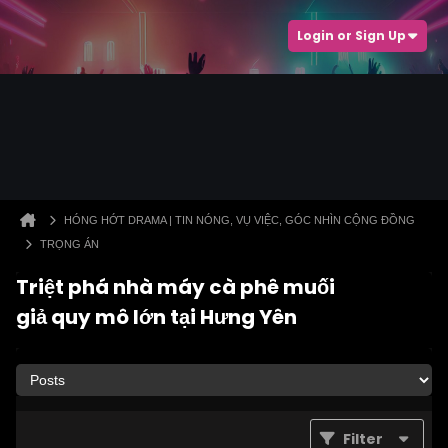
Login or Sign Up
HÓNG HỚT DRAMA | TIN NÓNG, VỤ VIỆC, GÓC NHÌN CỘNG ĐỒNG
TRỌNG ÁN
Triệt phá nhà máy cà phê muối
giả quy mô lớn tại Hưng Yên
Filter