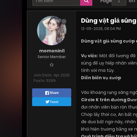
Page
of
1
Dùng vật giả súng
12-05-2026, 08:04 PM
Dùng vật giả súng cướp 
momonini1
Vụ việc:
Một đối tượng đã 
Senior Member
súng để uy hiếp nhân viên
tính với ma túy.
Join Date:
Apr 2026
Diễn biến vụ cướp
Posts:
5399
Vào khoảng rạng sáng ngày
Share
Circle K trên đường Dư
Tweet
đợi nhân viên bận rộn thự
Chớp lấy thời cơ, An bất n
đe dọa bất ngờ này, nhân
khỏi hiện trường bằng xe 
Quá trình điều tra và bắ