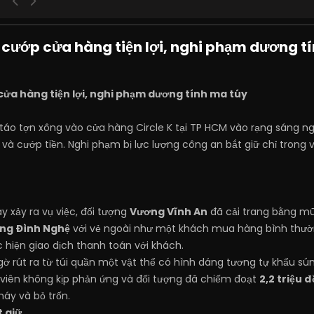
 cướp cửa hàng tiện lợi, nghi phạm dương t
cửa hàng tiện lợi, nghi phạm dương tính ma túy
táo tợn xông vào cửa hàng Circle K tại TP HCM vào rạng sáng n
 và cướp tiền. Nghi phạm bị lực lượng công an bắt giữ chỉ trong 
 xảy ra vụ việc, đối tượng
Vương Vĩnh An
đã cải trang bằng mũ
ơng Đình Nghệ
với vẻ ngoài như một khách mua hàng bình thường
c hiện giao dịch thanh toán với khách.
gờ rút ra từ túi quần một vật thể có hình dáng tương tự khẩu sún
 viên không kịp phản ứng và đối tượng đã chiếm đoạt
2,2 triệu 
máy và bỏ trốn.
t giữ