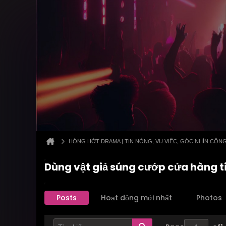
HÓNG HỚT DRAMA | TIN NÓNG, VỤ VIỆC, GÓC NHÌN CỘN
Dùng vật giả súng cướp cửa hàng t
Posts
Hoạt động mới nhất
Photos