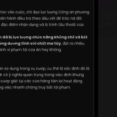
 tức vào cuộc, chỉ đạo lực lượng Công an phường
iến hành điều tra theo dấu vết để tróc nã đối
 đặc điểm nhận dạng và lộ trình tẩu thoát của
 đã bị lực lượng chức năng khống chế và bắt
ứng dương tính với chất ma túy
, đặt ra nhiều
hành vi phạm tội của An hay không.
n sử dụng trong vụ cướp, cụ thể là xác định đó là
ẽ có ý nghĩa quan trọng trong việc định khung
cướp giật tại các cửa hàng tiện lợi hoạt động
g việc nhanh chóng truy bắt tội phạm.