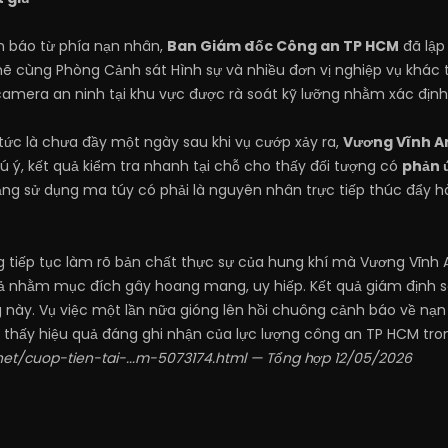
n báo từ phía nạn nhân,
Ban Giám đốc Công an TP HCM
đã lập
hẽ cùng Phòng Cảnh sát Hình sự và nhiều đơn vị nghiệp vụ khác t
amera an ninh tại khu vực được rà soát kỹ lưỡng nhằm xác định
tức là chưa đầy một ngày sau khi vụ cướp xảy ra,
Vương Vĩnh An
ú ý, kết quả kiểm tra nhanh tại chỗ cho thấy đối tượng có
phản 
 trạng sử dụng ma túy có phải là nguyên nhân trực tiếp thúc đẩy 
g tiếp tục làm rõ bản chất thực sự của hung khí mà Vương Vĩnh A
giả nhằm mục đích gây hoang mang, uy hiếp. Kết quả giám định s
g này. Vụ việc một lần nữa gióng lên hồi chuông cảnh báo về nạn 
 thấy hiệu quả đáng ghi nhận của lực lượng công an TP HCM tron
net/cuop-tien-tai-...m-5073174.html
— Tổng hợp 12/05/2026