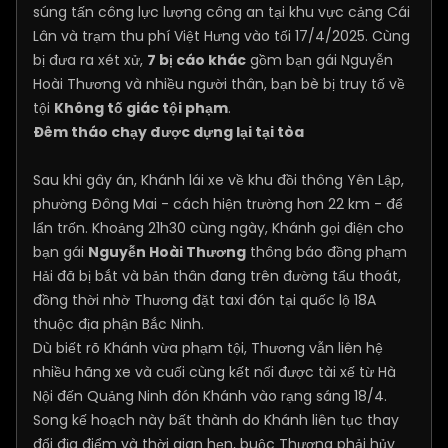
súng tấn công lực lượng công an tại khu vực cảng Cái
Lân và trạm thu phí Việt Hưng vào tối 17/4/2025. Cùng
bị đưa ra xét xử,
7 bị cáo khác
gồm bạn gái Nguyễn
Hoài Thương và nhiều người thân, bạn bè bị truy tố về
tội
Không tố giác tội phạm
.
Đêm tháo chạy được dựng lại tại tòa
Sau khi gây án, Khánh lái xe về khu đồi thông Yên Lập,
phường Đông Mai - cách hiện trường hơn 22 km - để
lẩn trốn. Khoảng 21h30 cùng ngày, Khánh gọi điện cho
bạn gái
Nguyễn Hoài Thương
thông báo đồng phạm
Hải đã bị bắt và bản thân đang trên đường tẩu thoát,
đồng thời nhờ Thương đặt taxi đón tại quốc lộ 18A
thuộc địa phận Bắc Ninh.
Dù biết rõ Khánh vừa phạm tội, Thương vẫn liên hệ
nhiều hãng xe và cuối cùng kết nối được tài xế từ Hà
Nội đến Quảng Ninh đón Khánh vào rạng sáng 18/4.
Song kế hoạch này bất thành do Khánh liên tục thay
đổi địa điểm và thời gian hẹn, buộc Thương phải hủy