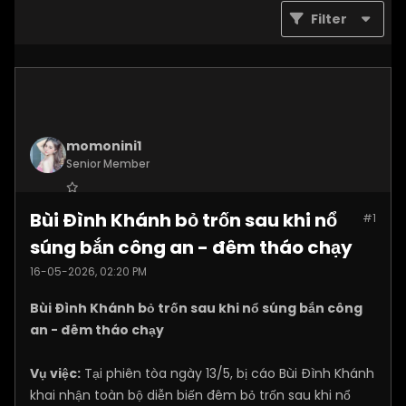
Filter
momonini1
Senior Member
Join Date:
Apr 2026
Bùi Đình Khánh bỏ trốn sau khi nổ
#1
Posts:
5399
súng bắn công an - đêm tháo chạy
16-05-2026, 02:20 PM
Bùi Đình Khánh bỏ trốn sau khi nổ súng bắn công
an - đêm tháo chạy
Vụ việc:
Tại phiên tòa ngày 13/5, bị cáo Bùi Đình Khánh
khai nhận toàn bộ diễn biến đêm bỏ trốn sau khi nổ