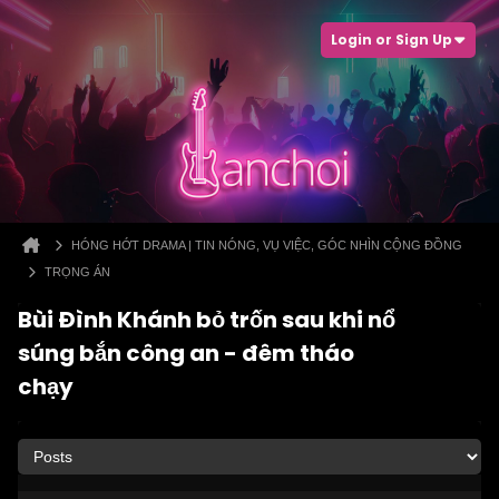
Login or Sign Up
HÓNG HỚT DRAMA | TIN NÓNG, VỤ VIỆC, GÓC NHÌN CỘNG ĐỒNG
TRỌNG ÁN
Bùi Đình Khánh bỏ trốn sau khi nổ
súng bắn công an - đêm tháo
chạy