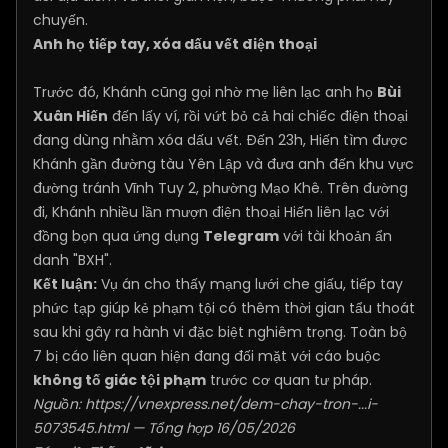
chuyến.
Anh họ tiếp tay, xóa dấu vết điện thoại
Trước đó, Khánh cũng gọi nhờ mẹ liên lạc anh họ
Bùi
Xuân Hiến
đến lấy ví, rồi vứt bỏ cả hai chiếc điện thoại
đang dùng nhằm xóa dấu vết. Đến 23h, Hiến tìm được
Khánh gần đường tàu Yên Lập và đưa anh đến khu vực
đường tránh Vĩnh Tuy 2, phường Mạo Khê. Trên đường
đi, Khánh nhiều lần mượn điện thoại Hiến liên lạc với
đồng bọn qua ứng dụng
Telegram
với tài khoản ẩn
danh "BXH".
Kết luận:
Vụ án cho thấy mạng lưới che giấu, tiếp tay
phức tạp giúp kẻ phạm tội có thêm thời gian tẩu thoát
sau khi gây ra hành vi đặc biệt nghiêm trọng. Toàn bộ
7 bị cáo liên quan hiện đang đối mặt với cáo buộc
không tố giác tội phạm
trước cơ quan tư pháp.
Nguồn:
https://vnexpress.net/dem-chay-tron-...i-
5073545.html
— Tổng hợp 16/05/2026