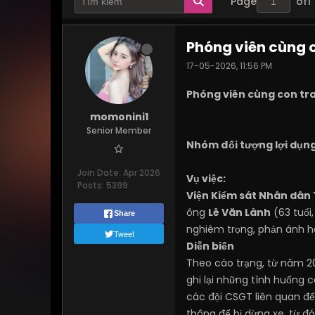
Page
of
1
Phóng viên cùng c
17-05-2026, 11:56 PM
Phóng viên cùng con tra
momonini1
Senior Member
Nhóm đối tượng lợi dụng
Join Date:
Apr 2026
Vụ việc:
Posts:
5399
Viện Kiểm sát Nhân dân
ông
Lê Văn Lành
(63 tuổi,
Share
nghiêm trọng, phản ánh hàn
Tweet
Diễn biến
Theo cáo trạng, từ năm 2
ghi lại những tình huống c
các đội CSGT liên quan để
thông để bị dừng xe, từ đ