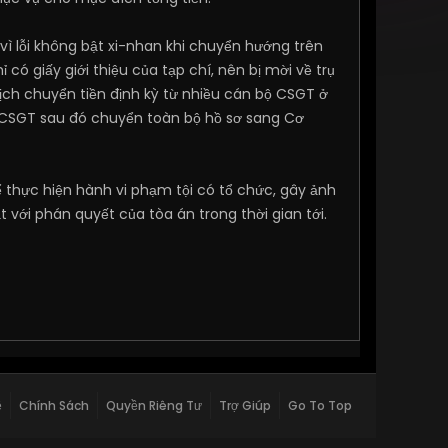
vì lỗi không bật xi-nhan khi chuyển hướng trên
ó giấy giới thiệu của tạp chí, nên bị mời về trụ
dịch chuyển tiền định kỳ từ nhiều cán bộ CSGT ở
 CSGT sau đó chuyển toàn bộ hồ sơ sang Cơ
 thực hiện hành vi phạm tội có tổ chức, gây ảnh
 với phán quyết của tòa án trong thời gian tới.
ệ
Chính Sách
Quyền Riêng Tư
Trợ Giúp
Go To Top