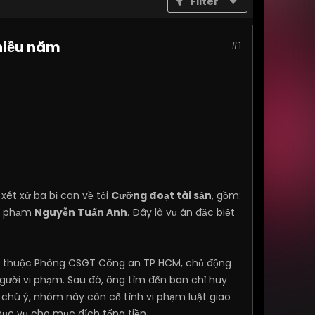
Filter
nhiều năm
#1
ét xử ba bị can về tội
Cưỡng đoạt tài sản
, gồm:
g phạm
Nguyễn Tuấn Anh
. Đây là vụ án đặc biệt
tra thuộc Phòng CSGT Công an TP HCM, chủ động
 người vi phạm. Sau đó, ông tìm đến ban chỉ huy
 chú ý, nhóm này còn cố tình vi phạm luật giao
hục vụ cho mục đích tống tiền.