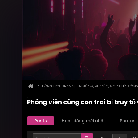
HÓNG HỚT DRAMA | TIN NÓNG, VỤ VIỆC, GÓC NHÌN CỘN
Phóng viên cùng con trai bị truy t
Posts
Hoạt động mới nhất
Photos