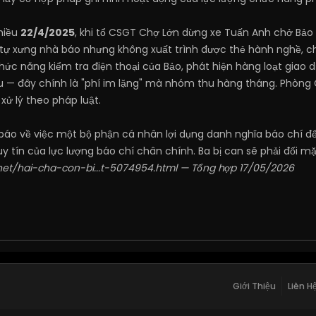
chiều
22/4/2025
, khi tổ CSGT Chợ Lớn dừng xe Tuấn Anh chở Bảo 
tự xưng nhà báo nhưng không xuất trình được thẻ hành nghề, chỉ c
chức năng kiểm tra điện thoại của Bảo, phát hiện hàng loạt giao 
 — đây chính là "phí im lặng" mà nhóm thu hàng tháng. Phòng
xử lý theo pháp luật.
báo về việc một bộ phận cá nhân lợi dụng danh nghĩa báo chí để
 tín của lực lượng báo chí chân chính. Ba bị can sẽ phải đối mặt
net/hai-cha-con-bi...t-5074954.html
— Tổng hợp 17/05/2026
Giới Thiệu
Liên H