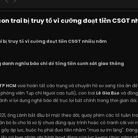
on trai bị truy tố vì cưỡng đoạt tiền CSGT 
i bị truy tố vì cưỡng đoạt tiền CSGT nhiều năm
 danh nghĩa báo chí để tống tiền cảnh sát giao thông
 TP HCM
vừa hoàn tất cáo trạng và chuyển hồ sơ sang tòa án để x
 phóng viên Tạp chí Người cao tuổi), con trai
Lê Gia Bảo
và đồn
h vi lợi dụng nghề báo để trục lợi bất chính trong thời gian dài.
021, ông Lành bắt đầu bí mật theo dõi, quay phim các tổ tuần 
án bộ bị cho là xử lý chưa đúng quy trình hoặc có tranh cãi với
 gây áp lực, buộc họ phải đưa tiền nhằm "mua sự im lặng". Đáng
ó lấy cớ hợp pháp ghi hình hoạt động của lực lượng chức năng p