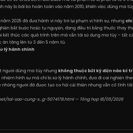
nh này bị bãi bỏ hoàn toàn vào năm 2010, khiến việc dùng ma túy 
sự năm 2025 đã đưa hành vi này trở lại phạm vi hình sự, nhưng
chỉ
ghiện bắt buộc hoặc tự nguyện, đang điều trị bằng thuốc thay thế
hi kết thúc các quá trình trên mà vẫn tái sử dụng ma túy – tất 
 án tăng lên từ 3 đến 5 năm tù.
xử lý hành chính
t người dùng ma túy nhưng
không thuộc bất kỳ diện nào kể t
h nhiệm hình sự mà chỉ bị xử lý hành chính, đưa đi cai nghiện t
e những người đã được tạo cơ hội cải thiện nhưng vẫn cố tình tái
net/tai-sao-cung-s...g-5074178.html
— Tổng hợp 18/05/2026