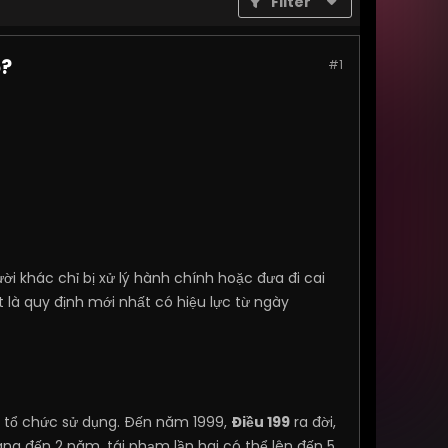
Filter
o?
#1
ời khác chỉ bị xử lý hành chính hoặc đưa đi cai
ệt là quy định mới nhất có hiệu lực từ ngày
i tổ chức sử dụng. Đến năm 1999,
Điều 199
ra đời,
ng đến 2 năm, tái phạm lần hai có thể lên đến 5