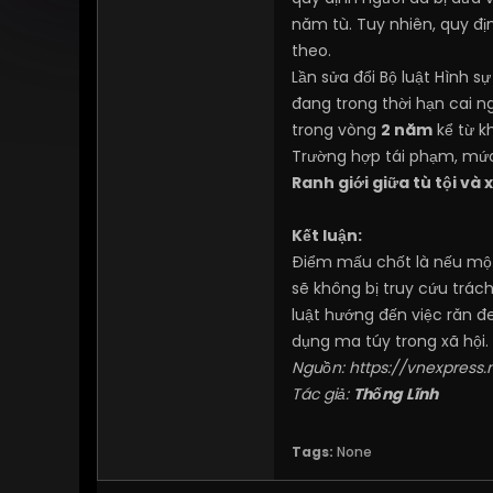
năm tù. Tuy nhiên, quy đị
theo.
Lần sửa đổi Bộ luật Hình 
đang trong thời hạn cai n
trong vòng
2 năm
kể từ k
Trường hợp tái phạm, mức
Ranh giới giữa tù tội và 
Kết luận:
Điểm mấu chốt là nếu mộ
sẽ không bị truy cứu trác
luật hướng đến việc răn đ
dụng ma túy trong xã hội.
Nguồn:
https://vnexpress.
Tác giả:
Thống Lĩnh
Tags:
None