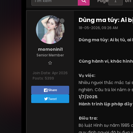
Page
of
1
Dùng ma túy: Ai b
18-05-2026, 09:26 AM
Dùng ma túy: Ai bị tù, a
momonini1
Senior Member
Cùng hành vi, khác hình
Join Date:
Apr 2026
Vụ việc:
Posts:
5399
Nhiều người thắc mắc tại s
nghiện. Câu trả lời nằm ở 
Share
1/7/2025
.
Tweet
Hành trình lập pháp đầy
Điều tra:
Bộ luật Hình sự năm 1985 
quy định người đã bị đưa 