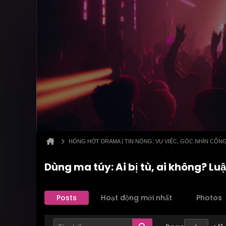
HÓNG HỚT DRAMA | TIN NÓNG, VỤ VIỆC, GÓC NHÌN CỘN
Dùng ma túy: Ai bị tù, ai không? Lu
Posts
Hoạt động mới nhất
Photos