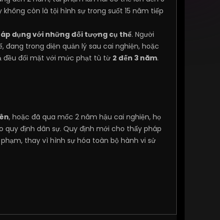
không còn là tội hình sự trong suốt 15 năm tiếp
 áp dụng với những đối tượng cụ thể
. Người
, đang trong diện quản lý sau cai nghiện, hoặc
cả đều đối mặt với mức phạt tù từ
2 đến 3 năm
.
rên
, hoặc đã qua mốc 2 năm hậu cai nghiện, họ
heo quy định dân sự. Quy định mới cho thấy pháp
 phạm, thay vì hình sự hóa toàn bộ hành vi sử