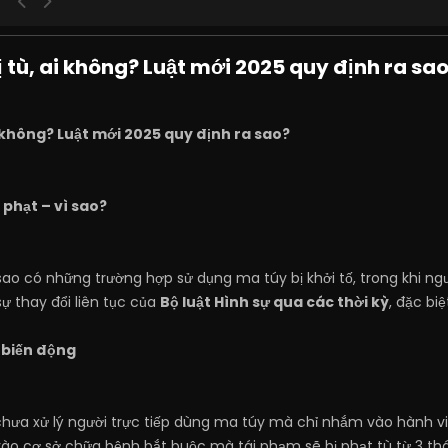
ị tù, ai không? Luật mới 2025 quy định ra sa
i không? Luật mới 2025 quy định ra sao?
 phạt – vì sao?
ao có những trường hợp sử dụng ma túy bị khởi tố, trong khi ngư
sự thay đổi liên tục của
Bộ luật Hình sự qua các thời kỳ
, đặc bi
 biến động
chưa xử lý người trực tiếp dùng ma túy mà chỉ nhắm vào hành v
vào cơ sở chữa bệnh bắt buộc mà tái phạm sẽ bị phạt tù từ 3 thá