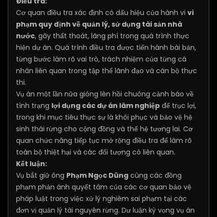
Điều tra:
Cơ quan điều tra xác định có dấu hiệu của hành vi
vi
phạm quy định về quản lý, sử dụng tài sản nhà
nước
, gây thất thoát, lãng phí trong quá trình thực
hiện dự án. Quá trình điều tra được tiến hành bài bản,
từng bước làm rõ vai trò, trách nhiệm của từng cá
nhân liên quan trong tập thể lãnh đạo và cán bộ thực
thi.
Vụ án một lần nữa gióng lên hồi chuông cảnh báo về
tình trạng
lợi dụng các dự án lâm nghiệp
để trục lợi,
trong khi mục tiêu thực sự là khôi phục và bảo vệ hệ
sinh thái rừng cho cộng đồng và thế hệ tương lai. Cơ
quan chức năng tiếp tục mở rộng điều tra để làm rõ
toàn bộ thiệt hại và các đối tượng có liên quan.
Kết luận:
Vụ bắt giữ ông
Phạm Ngọc Dũng
cùng các đồng
phạm phản ánh quyết tâm của các cơ quan bảo vệ
pháp luật trong việc xử lý nghiêm sai phạm tại các
đơn vị quản lý tài nguyên rừng. Dư luận kỳ vọng vụ án