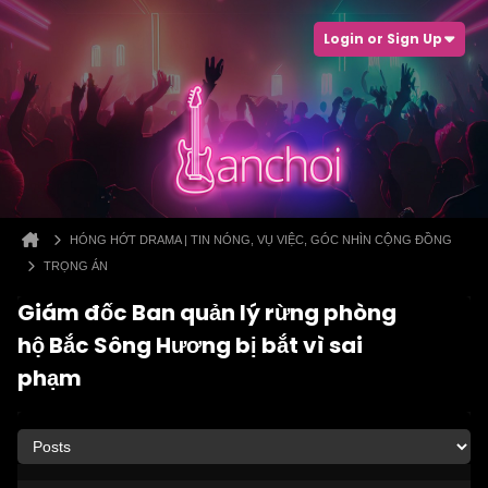
Login or Sign Up
HÓNG HỚT DRAMA | TIN NÓNG, VỤ VIỆC, GÓC NHÌN CỘNG ĐỒNG
TRỌNG ÁN
Giám đốc Ban quản lý rừng phòng
hộ Bắc Sông Hương bị bắt vì sai
phạm