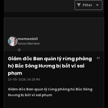
Filter
momonini1
Senior Member
Join Date:
Apr 2026
Giám đốc Ban quản lý rừng phòng
#1
Posts:
5399
hộ Bắc Sông Hương bị bắt vì sai
phạm
23-05-2026, 04:29 PM
Giám đốc Ban quản lý rừng phòng hộ Bắc Sông
Hương bị bắt vì sai phạm