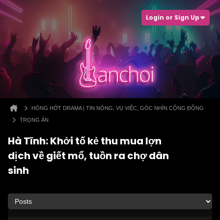
Login or Sign Up
HÓNG HỚT DRAMA | TIN NÓNG, VỤ VIỆC, GÓC NHÌN CỘNG ĐỒNG
TRỌNG ÁN
Hà Tĩnh: Khởi tố kẻ thu mua lợn
dịch về giết mổ, tuồn ra chợ dân
sinh