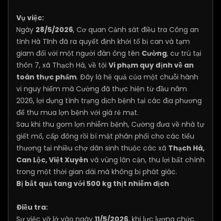
Vụ việc:
Ngày
28/5/2026
, Cơ quan Cảnh sát điều tra Công an
tỉnh Hà Tĩnh đã ra quyết định khởi tố bị can và tạm
giam đối với một người đàn ông tên
Cường
, cư trú tại
thôn 7, xã Thạch Hà, về tội
Vi phạm quy định về an
toàn thực phẩm
. Đây là hệ quả của một chuỗi hành
vi nguy hiểm mà Cường đã thực hiện từ đầu năm
2026, lợi dụng tình trạng dịch bệnh tại các địa phương
để thu mua lợn bệnh với giá rẻ mạt.
Sau khi thu gom lợn nhiễm bệnh, Cường đưa về nhà tự
giết mổ, cấp đông rồi bí mật phân phối cho các tiểu
thương tại nhiều chợ dân sinh thuộc các xã
Thạch Hà,
Can Lộc, Việt Xuyên
và vùng lân cận, thu lợi bất chính
trong một thời gian dài mà không bị phát giác.
Bị bắt quả tang với 500 kg thịt nhiễm dịch
Điều tra:
Sự việc vỡ lở vào ngày
11/5/2026
, khi lực lượng chức