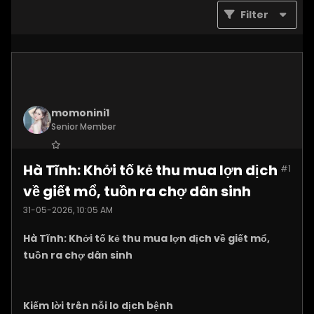
Filter
momonini1
Senior Member
Join Date:
Apr 2026
Hà Tĩnh: Khởi tố kẻ thu mua lợn dịch
#1
Posts:
5399
về giết mổ, tuồn ra chợ dân sinh
31-05-2026, 10:05 AM
Hà Tĩnh: Khởi tố kẻ thu mua lợn dịch về giết mổ,
tuồn ra chợ dân sinh
Kiếm lời trên nỗi lo dịch bệnh