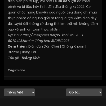
diễn biến phức tạp, với hơn
1.000 con lợn
đã mắc
bệnh và bị tiêu hủy tính đến đầu tháng 4/2025. Cơ
quan chức năng khuyến cáo người tiêu dùng chỉ mua
thực phẩm có nguồn gốc rõ ràng, được kiểm dịch đầy
đủ, tuyệt đối không sử dụng thịt lợn trôi nổi, không đảm
bảo vệ sinh an toàn thực phẩm.
Nguồn:
https://vnexpress.net/bi-khoi-to-vi-...i-
5079423.html
— Tổng hợp 31/05/2026
Xem thêm:
Diễn đàn Dân Chơi
|
Chứng Khoán
|
Drama
|
Bóng Đá
Tác giả:
Thống Lĩnh
Tags:
None