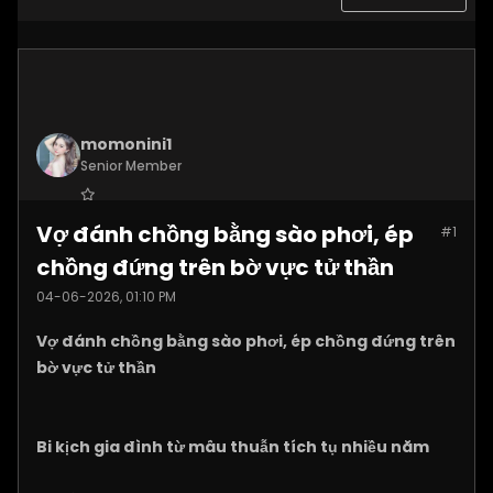
momonini1
Senior Member
Join Date:
Apr 2026
Vợ đánh chồng bằng sào phơi, ép
#1
Posts:
5399
chồng đứng trên bờ vực tử thần
04-06-2026, 01:10 PM
Vợ đánh chồng bằng sào phơi, ép chồng đứng trên
bờ vực tử thần
Bi kịch gia đình từ mâu thuẫn tích tụ nhiều năm