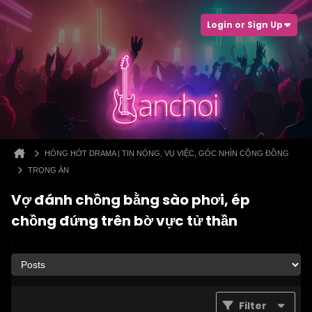
Login or Sign Up
HÓNG HỚT DRAMA | TIN NÓNG, VỤ VIỆC, GÓC NHÌN CỘNG ĐỒNG
TRỌNG ÁN
Vợ đánh chồng bằng sào phơi, ép
chồng đứng trên bờ vực tử thần
Filter