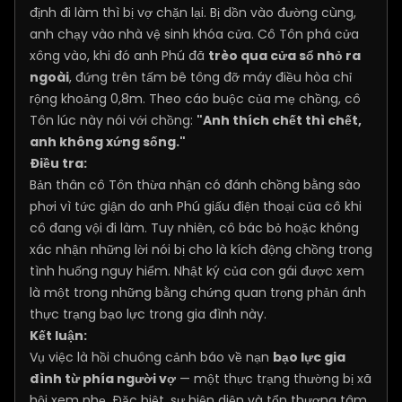
định đi làm thì bị vợ chặn lại. Bị dồn vào đường cùng,
anh chạy vào nhà vệ sinh khóa cửa. Cô Tôn phá cửa
xông vào, khi đó anh Phú đã
trèo qua cửa sổ nhỏ ra
ngoài
, đứng trên tấm bê tông đỡ máy điều hòa chỉ
rộng khoảng 0,8m. Theo cáo buộc của mẹ chồng, cô
Tôn lúc này nói với chồng:
"Anh thích chết thì chết,
anh không xứng sống."
Điều tra:
Bản thân cô Tôn thừa nhận có đánh chồng bằng sào
phơi vì tức giận do anh Phú giấu điện thoại của cô khi
cô đang vội đi làm. Tuy nhiên, cô bác bỏ hoặc không
xác nhận những lời nói bị cho là kích động chồng trong
tình huống nguy hiểm. Nhật ký của con gái được xem
là một trong những bằng chứng quan trọng phản ánh
thực trạng bạo lực trong gia đình này.
Kết luận:
Vụ việc là hồi chuông cảnh báo về nạn
bạo lực gia
đình từ phía người vợ
— một thực trạng thường bị xã
hội xem nhẹ. Đặc biệt, sự hiện diện và tổn thương tâm