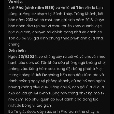
Vụ việc:
Anh
Phú (sinh năm 1989)
và vợ là
cô Tôn
vốn là bạn
cùng trường sư phạm tại Bành Thủy, Trùng Khánh, kết
hôn năm 2013 và có một con gái sinh năm 2016. Cuộc
hôn nhân dần rạn nứt vì mâu thuẫn xoay quanh việc
học của con, chuyện tài chính trong nhà và cách cô
Tôn đối xử với gia đình chồng theo phản ánh của nhà
chồng.
Diễn biến
Ngày
23/1/2024
, vợ chồng xảy ra cãi vã về chuyện học
hành của con, cô Tôn khóa cửa phòng ngủ không cho
chồng vào. Sáng hôm sau, xung đột bùng phát trở lại
— mẹ chồng là
bà Tư
chứng kiến con dâu túm tóc và
đánh chồng ngay tại phòng khách, dù bà cố can ngăn
nhưng không hiệu quả. Đáng chú ý, con gái 8 tuổi của
cặp đôi đã ghi lại cảnh tượng này trong nhật ký, mô tả
mẹ cầm sào phơi quần áo rượt đánh cha trong lúc
mặt đỏ bừng vì tức giận.
Bà Tư giật được cây sào, anh Phú tranh thủ chạy ra