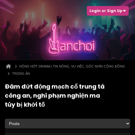
Login or Sign Up
HÓNG HỚT DRAMA | TIN NÓNG, VỤ VIỆC, GÓC NHÌN CỘNG ĐỒNG
TRỌNG ÁN
Đâm đứt động mạch cổ trung tá
công an, nghi phạm nghiện ma
túy bị khởi tố