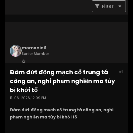
Filter
momonini1
Senior Member
Join Date:
Apr 2026
Đâm đứt động mạch cổ trung tá
#1
Posts:
5399
công an, nghi phạm nghiện ma túy
bị khởi tố
11-06-2026, 12:09 PM
Đâm đứt động mạch cổ trung tá công an, nghi
phạm nghiện ma túy bị khởi tố