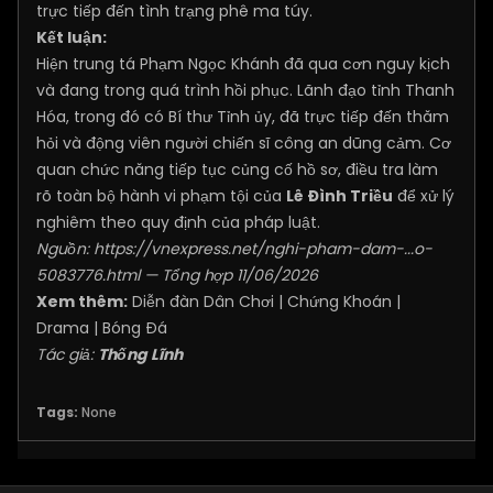
trực tiếp đến tình trạng phê ma túy.
Kết luận:
Hiện trung tá Phạm Ngọc Khánh đã qua cơn nguy kịch
và đang trong quá trình hồi phục. Lãnh đạo tỉnh Thanh
Hóa, trong đó có Bí thư Tỉnh ủy, đã trực tiếp đến thăm
hỏi và động viên người chiến sĩ công an dũng cảm. Cơ
quan chức năng tiếp tục củng cố hồ sơ, điều tra làm
rõ toàn bộ hành vi phạm tội của
Lê Đình Triều
để xử lý
nghiêm theo quy định của pháp luật.
Nguồn:
https://vnexpress.net/nghi-pham-dam-...o-
5083776.html
— Tổng hợp 11/06/2026
Xem thêm:
Diễn đàn Dân Chơi
|
Chứng Khoán
|
Drama
|
Bóng Đá
Tác giả:
Thống Lĩnh
Tags:
None