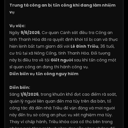
Trung tá công an bị tấn công khi đang làm nhiệm
vụ
Vụ việc:
Ngày
9/6/2026
, Cơ quan Cảnh sát điều tra Công an
tỉnh Thanh Hóa đã ra quyết định khởi tố bị can và thực
hiện lệnh bắt tạm giam đối với
Lê Đình Triều
, 36 tuổi,
cư trú tại xã Nông Cống, tỉnh Thanh Hóa. Đối tượng
này bị điều tra về tội
Giết người
sau khi tấn công một
sĩ quan công an đang thi hành công vụ.
Diễn biến vụ tấn công nguy hiểm
Diễn biến:
Sáng
1/6/2026
, trong khuôn khổ đợt cao điểm rà soát,
quản lý người liên quan đến ma túy trên địa bàn, tổ
công tác đã đến nhà Triều để vận động và mời người
này đến trụ sở công an phục vụ xét nghiệm ma túy.
Thay vì chấp hành, Triều khóa cửa cố thủ bên trong