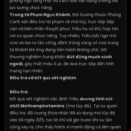
phòng ngủ tầng một và cầm dao sẵn sàng chống đối
lực lượng chức năng.
Trung tá Phạm Ngọc Khánh
, Đội trưởng thuộc Phòng
Cảnh sát điều tra tội phạm về ma túy, trực tiếp tiếp
cận và kiên nhẫn thuyết phục Triều hạ vũ khí, hợp tác
với cơ quan chức năng. Tuy nhiên, Triều bất ngờ mở
cửa và lao ra tấn công, đâm trúng vùng cổ của trung
tá Khánh khi ông đang tiến hành khống chế. Vết
thương nghiêm trọng khiến
đứt động mạch cảnh
ngoài
, gây mất máu ồ ạt, đe dọa trực tiếp đến tính
mạng nạn nhân.
Điều tra và kết quả xét nghiệm
Điều tra:
Kết quả xét nghiệm xác định Triều
dương tính với
chất Methamphetamine
(ma túy đá). Tại cơ quan
điều tra, đối tượng thừa nhận đã sử dụng ma túy đá
vào tối ngày 31/5, tức là chỉ vài giờ trước khi vụ tấn
công xảy ra, cho thấy hành vi manh động có liên quan