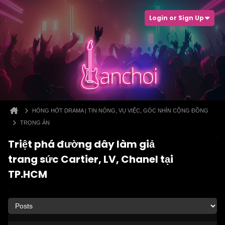
Login or Sign Up
HÓNG HỚT DRAMA | TIN NÓNG, VỤ VIỆC, GÓC NHÌN CỘNG ĐỒNG
TRỌNG ÁN
Triệt phá đường dây làm giả
trang sức Cartier, LV, Chanel tại
TP.HCM