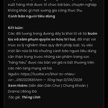
xuất hàng nhái được tổ chức bài bản, chuyên nghiệp
không khác gì một xưởng gia công thực thụ.
Cảnh báo người tiêu dùng
Kết luận:
Các đối tượng trong đường dây bị khởi tố về tội
buôn
lậu và xâm phạm quyền sở hữu trí tuệ
, đối mặt với
mức xử lý nghiêm theo quy định pháp luật. Vụ việc
một lần nữa là hồi chuông cảnh báo người tiêu dùng
cần thận trọng trước những sản phẩm trang sức
"hàng hiệu" được rao bán với giá rẻ bất thường trên
các nền tảng mạng xã hội.
Nguồn:
https://tuoitre.vn/khoi-to-nhieu-
co-...0192323581.htm
— Tổng hợp 12/06/2026
Xem thêm:
Diễn đàn Dân Chơi
|
Chứng Khoán
|
Drama
|
Bóng Đá
Tác giả:
Thống Lĩnh