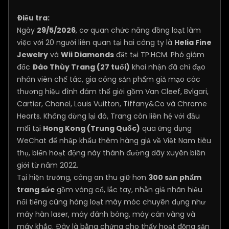
Điều tra:
Ngày
29/5/2026
, cơ quan chức năng đồng loạt làm
việc với 20 người liên quan tại hai công ty là
Helia Fine
Jewelry
và
Wii Diamonds
đặt tại TP.HCM. Phó giám
đốc
Đào Thùy Trang (27 tuổi)
khai nhận đã chỉ đạo
nhân viên chế tác, gia công sản phẩm giả mạo các
thương hiệu đình đám thế giới gồm Van Cleef, Bvlgari,
Cartier, Chanel, Louis Vuitton, Tiffany&Co và Chrome
Hearts. Không dừng lại đó, Trang còn liên hệ với đầu
mối tại
Hong Kong (Trung Quốc)
qua ứng dụng
WeChat để nhập khẩu thêm hàng giả về Việt Nam tiêu
thụ, biến hoạt động này thành đường dây xuyên biên
giới từ năm 2022.
Tại hiện trường, công an thu giữ hơn
300 sản phẩm
trang sức
gồm vòng cổ, lắc tay, nhẫn giả nhãn hiệu
nổi tiếng cùng hàng loạt máy móc chuyên dụng như
máy hàn laser, máy đánh bóng, máy cán vàng và
máy khắc. Đây là bằng chứng cho thấy hoạt động sản