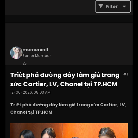
Filter
momonini1
Senior Member
Join Date:
Apr 2026
Triệt phá đường dây làm giả trang
#1
Posts:
5399
sức Cartier, LV, Chanel tại TP.HCM
12-06-2026, 08:03 AM
Triệt phá đường dây làm giả trang sức Cartier, LV,
Chanel tại TP.HCM