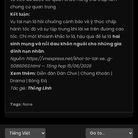
chứng cứ quan trọng.
Kết luận:
Vụ tai nạn là hồi chuông cảnh báo về ý thức chấp
hành tốc độ và sự tập trung khi lái xe trên đường cao
tốc. Chỉ một khoảnh khắc lơ là, hậu quả để lại là
hai
sinh mạng và nỗi đau khôn nguôi cho những gia
đình nạn nhân
.
Nguồn:
https://vnexpress.net/khoi-to-tai-xe...g-
5086063.html
— Tổng hợp 15/06/2026
Xem thêm:
Diễn đàn Dân Chơi
|
Chứng Khoán
|
Drama
|
Bóng Đá
Tác giả:
Thống Lĩnh
Tags:
None