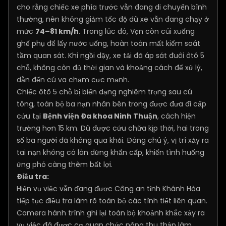
cho rằng chiếc xe phía trước vẫn đang di chuyển bình
thường, nên không giảm tốc độ dù xe vẫn đang chạy ở
mức
74–81 km/h
. Trong lúc đó, Vẹn còn cúi xuống
ghế phụ để lấy nước uống, hoàn toàn mất kiểm soát
tầm quan sát. Khi ngồi dậy, xe tải đã áp sát đuôi ôtô 5
chỗ, không còn đủ thời gian và khoảng cách để xử lý,
dẫn đến cú va chạm cực mạnh.
Chiếc ôtô 5 chỗ bị biến dạng nghiêm trọng sau cú
tông, toàn bộ ba nạn nhân bên trong được đưa đi cấp
cứu tại
Bệnh viện Đa khoa Ninh Thuận
, cách hiện
trường hơn 15 km. Dù được cứu chữa kịp thời, hai trong
số ba người đã không qua khỏi. Đáng chú ý, vị trí xảy ra
tai nạn không có làn dừng khẩn cấp, khiến tình huống
ứng phó càng thêm bất lợi.
Điều tra:
Hiện vụ việc vẫn đang được Công an tỉnh Khánh Hòa
tiếp tục điều tra làm rõ toàn bộ các tình tiết liên quan.
Camera hành trình ghi lại toàn bộ khoảnh khắc xảy ra
vụ việc đã được cơ quan chức năng thu thập làm