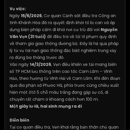
Vụ việc:
Ngày
15/6/2026
, Cơ quan Cảnh sát điều tra Công an
tỉnh Khánh Hòa đã ra quyết định khởi tố bị can và áp
dụng biện pháp cấm đi khỏi nơi cư trú đối với
Nguyễn
Văn Vẹn (31 tuổi)
để điều tra về tội Vi phạm quy định
về tham gia giao thông đường bộ. Đây là hệ quả pháp
lý từ vụ tai nạn giao thông đặc biệt nghiêm trọng xảy
ra đúng ba tháng trước đó.
Vào ngày
14/3/2026
, Vẹn điều khiển xe tải mang biển
số TP HCM lưu thông trên cao tốc Cam Lâm – Vĩnh
Hảo, theo hướng từ Vĩnh Hải về Cam Lâm. Khi đến đoạn
qua địa phận xã Phước Hà, phía trước cùng chiều xuất
hiện một ôtô 5 chỗ màu trắng đang gặp sự cố, di
chuyển rất chậm ở khoảng cách hơn 100 m.
Một giây lơ là, hai sinh mạng ra đi
Diễn biến
Tại cơ quan điều tra, Vẹn khai rằng bản thân chủ quan