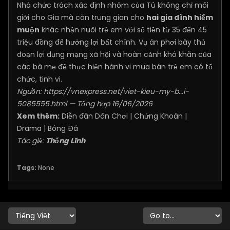
Nhà chức trách xác định nhóm của Tú không chỉ môi
giới cho Gia mà còn trung gian cho
hai gia đình hiếm
muộn
khác nhận nuôi trẻ em với số tiền từ 35 đến 45
triệu đồng để hưởng lợi bất chính. Vụ án phơi bày thủ
đoạn lợi dụng mạng xã hội và hoàn cảnh khó khăn của
các bà mẹ để thực hiện hành vi mua bán trẻ em có tổ
chức, tinh vi.
Nguồn:
https://vnexpress.net/viet-kieu-my-b...i-
5085555.html
— Tổng hợp 16/06/2026
Xem thêm:
Diễn đàn Dân Chơi
|
Chứng Khoán
|
Drama
|
Bóng Đá
Tác giả:
Thống Lĩnh
Tags:
None