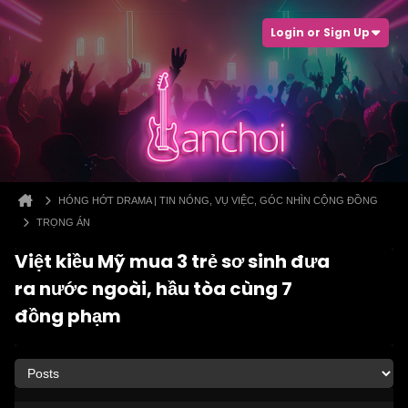
Login or Sign Up
HÓNG HỚT DRAMA | TIN NÓNG, VỤ VIỆC, GÓC NHÌN CỘNG ĐỒNG
TRỌNG ÁN
Việt kiều Mỹ mua 3 trẻ sơ sinh đưa
ra nước ngoài, hầu tòa cùng 7
đồng phạm