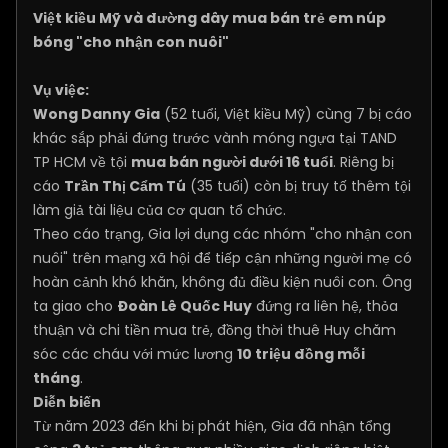
Việt kiều Mỹ và đường dây mua bán trẻ em núp
bóng "cho nhận con nuôi"
Vụ việc:
Wong Danny Gia
(52 tuổi, Việt kiều Mỹ) cùng 7 bị cáo
khác sắp phải đứng trước vành móng ngựa tại TAND
TP HCM về tội
mua bán người dưới 16 tuổi
. Riêng bị
cáo
Trần Thị Cẩm Tú
(35 tuổi) còn bị truy tố thêm tội
làm giả tài liệu của cơ quan tổ chức.
Theo cáo trạng, Gia lợi dụng các nhóm "cho nhận con
nuôi" trên mạng xã hội để tiếp cận những người mẹ có
hoàn cảnh khó khăn, không đủ điều kiện nuôi con. Ông
ta giao cho
Đoàn Lê Quốc Huy
đứng ra liên hệ, thỏa
thuận và chi tiền mua trẻ, đồng thời thuê Huy chăm
sóc các cháu với mức lương
10 triệu đồng mỗi
tháng
.
Diễn biến
Từ năm 2023 đến khi bị phát hiện, Gia đã nhận tổng