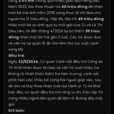
cộng
3 trẻ em
thông qua nhiều giao dịch riêng biệt.
Năm 2023, Gia thỏa thuận trả
40 triệu đồng
để nhận
một bé trai sinh năm 2018, song thực tế chỉ đưa cho
người mẹ 13 triệu đồng. Tiếp đó, Gia chi
45 triệu đồng
nhận một bé sơ sinh qua sự môi giới của Tú và Lê Thị
Diệu Liên, rồi đến tháng 4/2024 lại bỏ thêm
35 triệu
đồng
nhận một bé trai gần 2 tuổi. Các trẻ được đưa
về căn hộ tại quận 10 để chờ làm thủ tục xuất cảnh
sang Mỹ.
Điều tra:
Ngày
22/5/2024
, Cơ quan Cảnh sát điều tra Công an
TP HCM nhận được tin báo về căn hộ nuôi nhiều trẻ
không rõ nhân thân. Kiểm tra hiện trường, cảnh sát
phát hiện các cháu bé cùng hai người giúp việc, sau
đó Gia và Huy thừa nhận toàn bộ hành vi. Từ lời khai
ban đầu, cơ quan điều tra mở rộng vụ án, triệu tập Tú
cùng nhiều người liên quan để làm rõ đường dây môi
giới.
Kết luận: