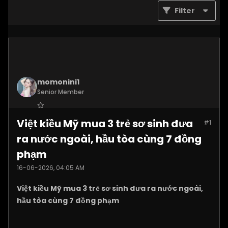
Filter
momonini1
Senior Member
Join Date:
Apr 2026
Việt kiều Mỹ mua 3 trẻ sơ sinh đưa
#1
Posts:
5399
ra nước ngoài, hầu tòa cùng 7 đồng
phạm
16-06-2026, 04:05 AM
Việt kiều Mỹ mua 3 trẻ sơ sinh đưa ra nước ngoài,
hầu tòa cùng 7 đồng phạm