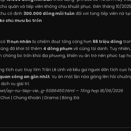
chủ quán và tiếp viên không chịu khuất phục. Đến tháng 10/202
thu cố định
300.000 đồng mỗi tuần
đối với từng tiếp viên nữ tạ
 kẻ chủ mưu bỏ trốn
h có
11 nạn nhân
bị chiếm đoạt tổng cộng hơn
66 triệu đồng
tron
cũng đã khởi tố thêm
4 đồng phạm
về cùng tội danh. Tuy nhiên
h chóng bỏ trốn khỏi địa phương, khiến vụ án trở nên phức tạp h
 tích cực truy tìm Trần Lê Linh và kêu gọi người dân tích cực hỗ
quan công an gần nhất
. Vụ án một lần nữa gióng lên hồi chu
ịch vụ giải trí.
net/ep-nu-tiep-vie...g-5086450.html
— Tổng hợp 18/06/2026
 Chơi
|
Chứng Khoán
|
Drama
|
Bóng Đá