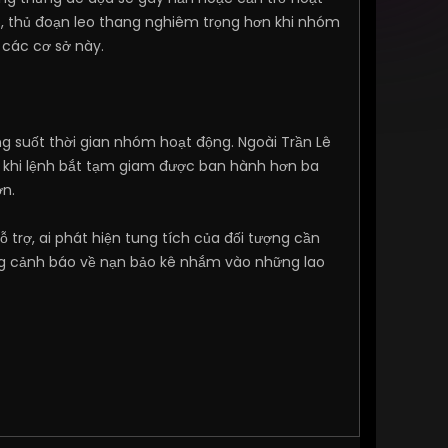
5, thủ đoạn leo thang nghiêm trọng hơn khi nhóm
i các cơ sở này.
g suốt thời gian nhóm hoạt động. Ngoài Trần Lê
, khi lệnh bắt tạm giam được ban hành hơn ba
ơn.
 trợ, ai phát hiện tung tích của đối tượng cần
ông cảnh báo về nạn bảo kê nhắm vào những lao