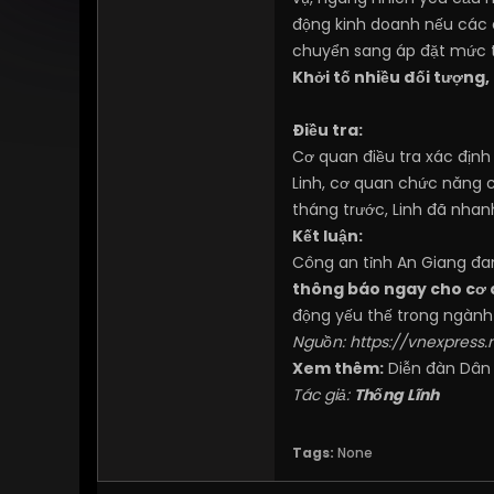
động kinh doanh nếu các 
chuyển sang áp đặt mức 
Khởi tố nhiều đối tượng,
Điều tra:
Cơ quan điều tra xác địn
Linh, cơ quan chức năng 
tháng trước, Linh đã nhan
Kết luận:
Công an tỉnh An Giang đang
thông báo ngay cho cơ 
động yếu thế trong ngành d
Nguồn:
https://vnexpress.
Xem thêm:
Diễn đàn Dân
Tác giả:
Thống Lĩnh
Tags:
None