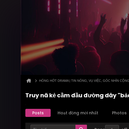
HÓNG HỚT DRAMA | TIN NÓNG, VỤ VIỆC, GÓC NHÌN CỘN
Truy nã kẻ cầm đầu đường dây "bảo 
Posts
Hoạt động mới nhất
Photos