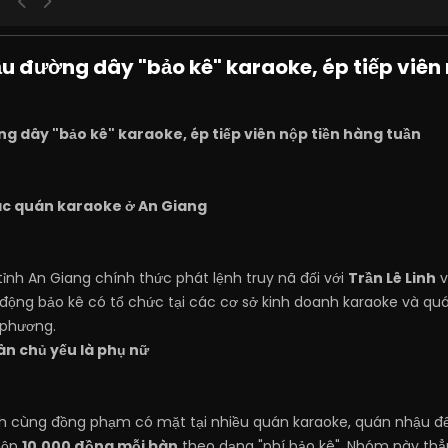
u đường dây "bảo kê" karaoke, ép tiếp viên 
g dây "bảo kê" karaoke, ép tiếp viên nộp tiền hàng tuần
các quán karaoke ở An Giang
ỉnh An Giang chính thức phát lệnh truy nã đối với
Trần Lê Linh
v
ộng bảo kê có tổ chức tại các cơ sở kinh doanh karaoke và quán
 phương.
ân chủ yếu là phụ nữ
h cùng đồng phạm có mặt tại nhiều quán karaoke, quán nhậu để 
nộp
10.000 đồng mỗi bàn
theo dạng "phí bảo kê". Nhóm này thẳ