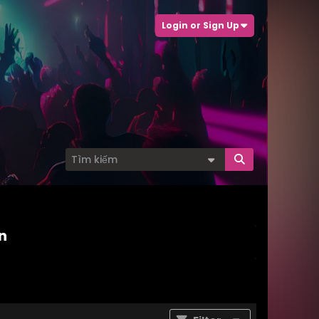
Login or Sign Up
n