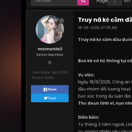
Page
of
1
Truy nã kẻ cầm đầ
18-06-2026, 07:05 AM
Truy nã kẻ cầm đầu đườn
momonini1
Senior Member
Bảo kê có hệ thống tại 
Join Date:
Apr 2026
Vụ việc:
Posts:
5399
Ngày 18/6/2026, Công an t
đầu nhóm đối tượng hoạt đ
Share
bức xúc trong dư luận địa
Tweet
Thủ đoạn tinh vi, nạn nh
Diễn biến:
Từ tháng 2 năm ngoái, Lin
vụ, ngang nhiên yêu cầu 