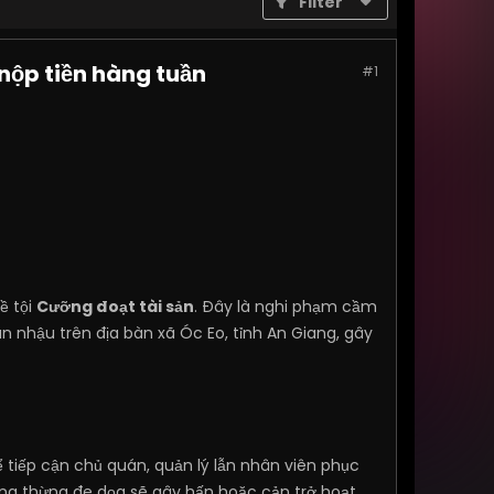
Filter
nộp tiền hàng tuần
#1
ề tội
Cưỡng đoạt tài sản
. Đây là nghi phạm cầm
 nhậu trên địa bàn xã Óc Eo, tỉnh An Giang, gây
tiếp cận chủ quán, quản lý lẫn nhân viên phục
ng thừng đe dọa sẽ gây hấn hoặc cản trở hoạt