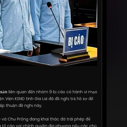
 sản
liên quan đến nhóm 9 bị cáo có hành vi mạo
n Viện KSND tỉnh Gia Lai đã đề nghị trả hồ sơ để
hấp thuận đề nghị này.
ê và Chư Prông đang khai thác đá trái phép để
và tố cáo với chính quyền địa phương nếu các chủ