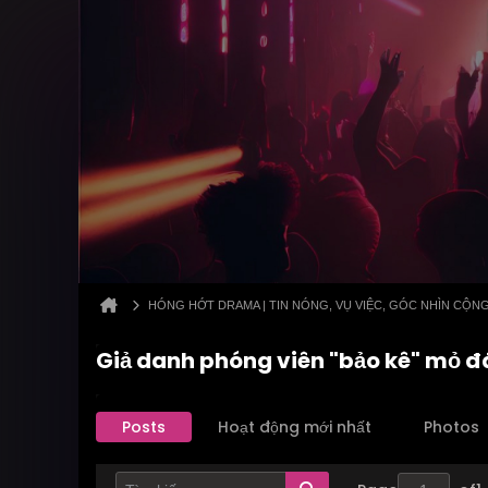
HÓNG HỚT DRAMA | TIN NÓNG, VỤ VIỆC, GÓC NHÌN CỘN
Giả danh phóng viên "bảo kê" mỏ đ
Posts
Hoạt động mới nhất
Photos