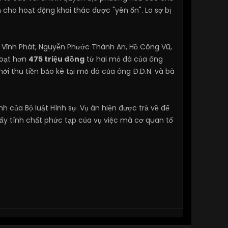
 cho hoạt động khai thác được "yên ổn". Lo sợ bị
Vĩnh Phát, Nguyễn Phước Thành An, Hồ Công Vũ,
đoạt hơn
475 triệu đồng
từ hai mỏ đá của ông
hời thu tiền bảo kê tại mỏ đá của ông Đ.D.N. và bà
h của Bộ luật Hình sự. Vụ án hiện được trả về để
thấy tính chất phức tạp của vụ việc mà cơ quan tố