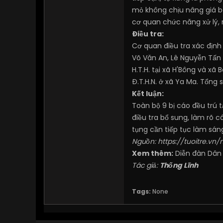
mỏ không chịu nâng giá bá
cơ quan chức năng xử lý,
Điều tra:
Cơ quan điều tra xác địn
Võ Văn An, Lê Nguyễn Tấn
H.T.H. tại xã H'Bông và xã 
Đ.T.H.N. ở xã Ya Ma. Tổng
Kết luận:
Toàn bộ 9 bị cáo đều trú tại
điều tra bổ sung, làm rõ c
tụng cần tiếp tục làm sáng
Nguồn:
https://tuoitre.v
Xem thêm:
Diễn đàn Dân
Tác giả:
Thống Lĩnh
Tags:
None