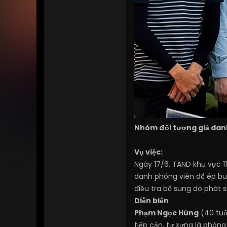
Nhóm đối tượng giả danh 
Vụ việc:
Ngày 17/6, TAND khu vực 1
danh phóng viên để ép buộc
điều tra bổ sung do phát s
Diễn biến
Phạm Ngọc Hùng
(40 tuổ
tiếp cận, tự xưng là phón