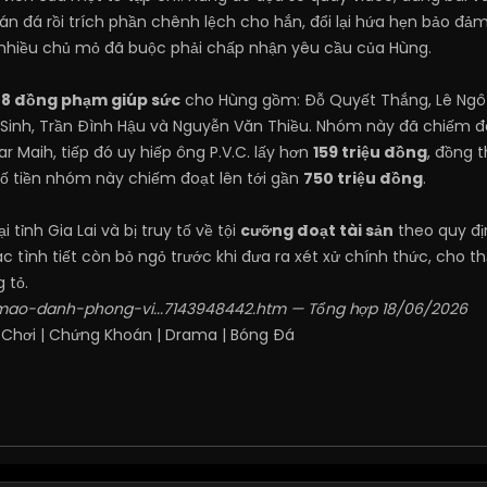
n đá rồi trích phần chênh lệch cho hắn, đổi lại hứa hẹn bảo đảm
 nhiều chủ mỏ đã buộc phải chấp nhận yêu cầu của Hùng.
h
8 đồng phạm giúp sức
cho Hùng gồm: Đỗ Quyết Thắng, Lê Ngô 
 Sinh, Trần Đình Hậu và Nguyễn Văn Thiều. Nhóm này đã chiếm 
Bar Maih, tiếp đó uy hiếp ông P.V.C. lấy hơn
159 triệu đồng
, đồng t
 số tiền nhóm này chiếm đoạt lên tới gần
750 triệu đồng
.
 tỉnh Gia Lai và bị truy tố về tội
cưỡng đoạt tài sản
theo quy địn
ác tình tiết còn bỏ ngỏ trước khi đưa ra xét xử chính thức, cho 
 tỏ.
n/mao-danh-phong-vi...7143948442.htm
— Tổng hợp 18/06/2026
 Chơi
|
Chứng Khoán
|
Drama
|
Bóng Đá