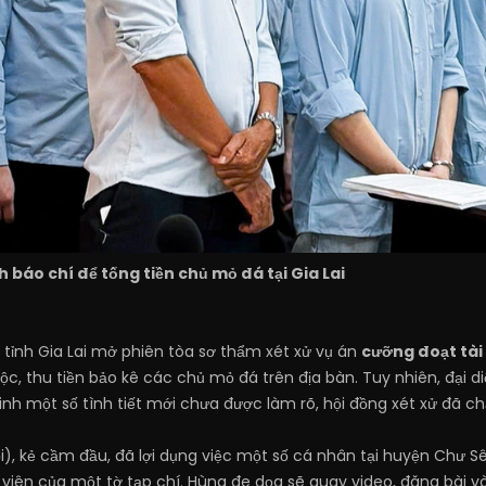
báo chí để tống tiền chủ mỏ đá tại Gia Lai
1 tỉnh Gia Lai mở phiên tòa sơ thẩm xét xử vụ án
cưỡng đoạt tài
, thu tiền bảo kê các chủ mỏ đá trên địa bàn. Tuy nhiên, đại diệ
inh một số tình tiết mới chưa được làm rõ, hội đồng xét xử đã c
i), kẻ cầm đầu, đã lợi dụng việc một số cá nhân tại huyện Chư S
g viên của một tờ tạp chí. Hùng đe dọa sẽ quay video, đăng bài 