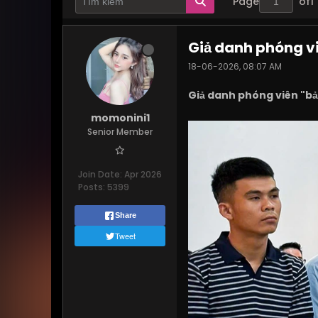
Page
of
1
Giả danh phóng vi
18-06-2026, 08:07 AM
Giả danh phóng viên "bả
momonini1
Senior Member
Join Date:
Apr 2026
Posts:
5399
Share
Tweet