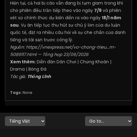
Hiện tại, cả hai bị cáo vẫn đang bị tạm giam trong khi
chờ phiên điều trần tiếp theo vào ngày
7/9
và phiên
xét xử chính thức dự kiến diễn ra vào ngày
18/1 năm
sau
. Vụ án tiếp tục thu hút sự chú ý lớn của dư luận
quốc tế, đặt ra nhiều câu hỏi về sự che chắn của danh
tiếng và tài sản trước công lý.
Nguồn:
https://vnexpress.net/vo-chong-trieu...m-
5089117.html
— Tổng hợp 23/06/2026
Xem thêm:
Diễn đàn Dân Chơi
|
Chứng Khoán
|
Drama
|
Bóng Đá
Tác giả:
Thống Lĩnh
Tags:
None