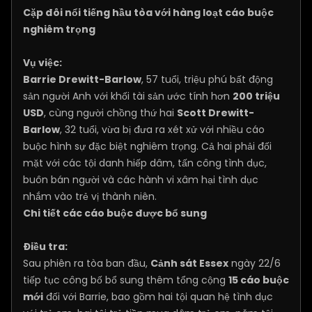
Cặp đôi nổi tiếng hầu tòa với hàng loạt cáo buộc
nghiêm trọng
Vụ việc:
Barrie Drewitt-Barlow
, 57 tuổi, triệu phú bất động
sản người Anh với khối tài sản ước tính hơn
200 triệu
USD
, cùng người chồng thứ hai
Scott Drewitt-
Barlow
, 32 tuổi, vừa bị đưa ra xét xử với nhiều cáo
buộc hình sự đặc biệt nghiêm trọng. Cả hai phải đối
mặt với các tội danh hiếp dâm, tấn công tình dục,
buôn bán người và các hành vi xâm hại tình dục
nhắm vào trẻ vị thành niên.
Chi tiết các cáo buộc được bổ sung
Điều tra:
Sau phiên ra tòa ban đầu,
Cảnh sát Essex
ngày 22/6
tiếp tục công bố bổ sung thêm tổng cộng
15 cáo buộc
mới
đối với Barrie, bao gồm hai tội quan hệ tình dục