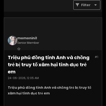
Filter
momonini1
Senior Member
Join Date:
Apr 2026
Triệu phú đồng tính Anh và chồng
#1
Posts:
5399
trẻ bị truy tố xâm hại tình dục trẻ
em
24-06-2026, 12:05 AM
Triệu phú đồng tính Anh và chồng trẻ bị truy tố
xâm hại tình dục trẻ em