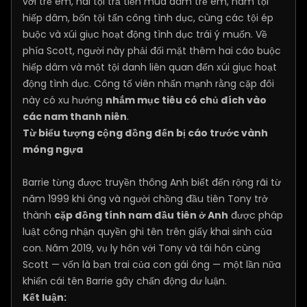
với trẻ em, hai tội trả tiền mua dâm trẻ em, năm tội
hiếp dâm, bốn tội tấn công tình dục, cùng các tội ép
buộc và xúi giục hoạt động tình dục trái ý muốn. Về
phía Scott, người này phải đối mặt thêm hai cáo buộc
hiếp dâm và một tội danh liên quan đến xúi giục hoạt
động tình dục. Công tố viên nhấn mạnh rằng cặp đôi
này có xu hướng
nhắm mục tiêu có chủ đích vào
các nam thanh niên
.
Từ biểu tượng cộng đồng đến bị cáo trước vành
móng ngựa
Barrie từng được truyền thông Anh biết đến rộng rãi từ
năm 1999 khi ông và người chồng đầu tiên Tony trở
thành
cặp đồng tính nam đầu tiên ở Anh
được pháp
luật công nhận quyền ghi tên trên giấy khai sinh của
con. Năm 2019, vụ ly hôn với Tony và tái hôn cùng
Scott — vốn là bạn trai của con gái ông — một lần nữa
khiến cái tên Barrie gây chấn động dư luận.
Kết luận: