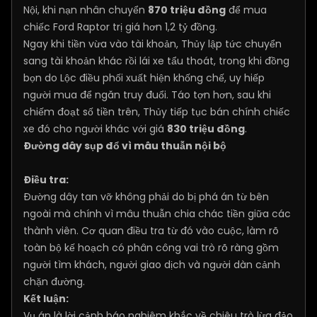
Nội, khi nạn nhân chuyển
870 triệu đồng
để mua
chiếc Ford Raptor trị giá hơn 1,2 tỷ đồng.
Ngay khi tiền vừa vào tài khoản, Thủy lập tức chuyển
sang tài khoản khác rồi lái xe tẩu thoát, trong khi đồng
bọn do Lộc điều phối xuất hiện khống chế, uy hiếp
người mua để ngăn truy đuổi. Táo tợn hơn, sau khi
chiếm đoạt số tiền trên, Thủy tiếp tục bán chính chiếc
xe đó cho người khác với giá
830 triệu đồng
.
Đường dây sụp đổ vì mâu thuẫn nội bộ
Điều tra:
Đường dây tan vỡ không phải do bị phá án từ bên
ngoài mà chính vì mâu thuẫn chia chác tiền giữa các
thành viên. Cơ quan điều tra từ đó vào cuộc, làm rõ
toàn bộ kế hoạch có phân công vai trò rõ ràng gồm
người tìm khách, người giao dịch và người dàn cảnh
chặn đường.
Kết luận:
Vụ án là lời cảnh báo nghiêm khắc về chiêu trò lừa đảo