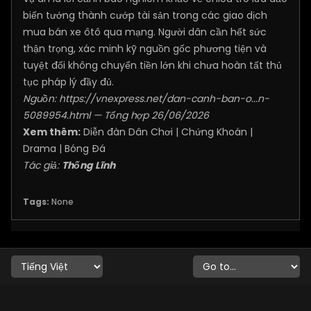
biến tướng thành cướp tài sản trong các giao dịch
mua bán xe ôtô qua mạng. Người dân cần hết sức
thận trọng, xác minh kỹ nguồn gốc phương tiện và
tuyệt đối không chuyển tiền lớn khi chưa hoàn tất thủ
tục pháp lý đầy đủ.
Nguồn:
https://vnexpress.net/dan-canh-ban-o...n-
5089954.html
— Tổng hợp 26/06/2026
Xem thêm:
Diễn đàn Dân Chơi
|
Chứng Khoán
|
Drama
|
Bóng Đá
Tác giả:
Thống Lĩnh
Tags:
None