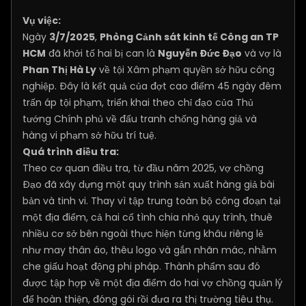
Vụ việc:
Ngày
3/7/2025
,
Phòng Cảnh sát kinh tế Công an TP
HCM
đã khởi tố hai bị can là
Nguyễn Đức Đạo
và vợ là
Phan Thị Hà Ly
về tội Xâm phạm quyền sở hữu công
nghiệp. Đây là kết quả của đợt cao điểm 45 ngày đêm
trấn áp tội phạm, triển khai theo chỉ đạo của Thủ
tướng Chính phủ về đấu tranh chống hàng giả và
hàng vi phạm sở hữu trí tuệ.
Quá trình điều tra:
Theo cơ quan điều tra, từ đầu năm 2025, vợ chồng
Đạo đã xây dựng một quy trình sản xuất hàng giả bài
bản và tinh vi. Thay vì tập trung toàn bộ công đoạn tại
một địa điểm, cả hai cố tình chia nhỏ quy trình, thuê
nhiều cơ sở bên ngoài thực hiện từng khâu riêng lẻ
như may thân áo, thêu logo và gắn nhãn mác, nhằm
che giấu hoạt động phi pháp. Thành phẩm sau đó
được tập hợp về một địa điểm do hai vợ chồng quản lý
để hoàn thiện, đóng gói rồi đưa ra thị trường tiêu thụ.