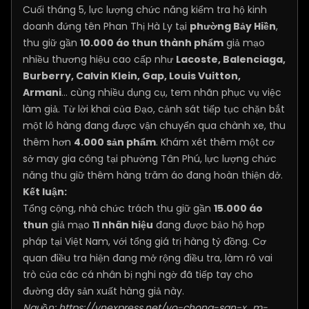
Cuối tháng 5, lực lượng chức năng kiểm tra hộ kinh
doanh đứng tên Phan Thị Hà Ly tại
phường Bảy Hiền
,
thu giữ gần
10.000 áo thun thành phẩm
giả mạo
nhiều thương hiệu cao cấp như
Lacoste, Balenciaga,
Burberry, Calvin Klein, Gap, Louis Vuitton,
Armani
... cùng nhiều dụng cụ, tem nhãn phục vụ việc
làm giả. Từ lời khai của Đạo, cảnh sát tiếp tục chặn bắt
một lô hàng đang được vận chuyển qua chành xe, thu
thêm hơn
4.000 sản phẩm
. Khám xét thêm một cơ
sở may gia công tại phường Tân Phú, lực lượng chức
năng thu giữ thêm hàng trăm áo đang hoàn thiện dở.
Kết luận:
Tổng cộng, nhà chức trách thu giữ gần
15.000 áo
thun
giả mạo
11 nhãn hiệu
đang được bảo hộ hợp
pháp tại Việt Nam, với tổng giá trị hàng tỷ đồng. Cơ
quan điều tra hiện đang mở rộng điều tra, làm rõ vai
trò của các cá nhân bị nghi ngờ đã tiếp tay cho
đường dây sản xuất hàng giả này.
Nguồn:
https://vnexpress.net/vo-chong-san-x...m-