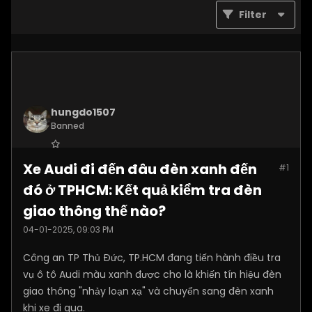
Filter
hungdo1507
Banned
Join Date:
Jan 2025
Xe Audi đi đến đâu đèn xanh đến
#1
Posts:
3873
đó ở TPHCM: Kết quả kiểm tra đèn
giao thông thế nào?
04-01-2025, 09:03 PM
Công an TP Thủ Đức, TP.HCM đang tiến hành điều tra
vụ ô tô Audi màu xanh được cho là khiến tín hiệu đèn
giao thông "nhảy loạn xạ" và chuyển sang đèn xanh
khi xe đi qua.