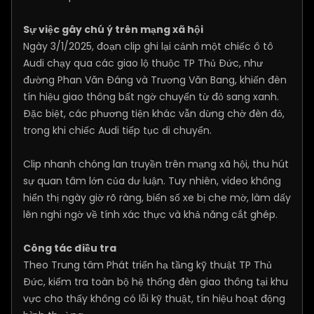
Sự việc gây chú ý trên mạng xã hội
Ngày 3/1/2025, đoạn clip ghi lại cảnh một chiếc ô tô
Audi chạy qua các giao lộ thuộc TP Thủ Đức, như
đường Phan Văn Đáng và Trương Văn Bang, khiến đèn
tín hiệu giao thông bất ngờ chuyển từ đỏ sang xanh.
Đặc biệt, các phương tiện khác vẫn dừng chờ đèn đỏ,
trong khi chiếc Audi tiếp tục di chuyển.
Clip nhanh chóng lan truyền trên mạng xã hội, thu hút
sự quan tâm lớn của dư luận. Tuy nhiên, video không
hiển thị ngày giờ rõ ràng, biển số xe bị che mờ, làm dấy
lên nghi ngờ về tính xác thực và khả năng cắt ghép.
Công tác điều tra
Theo Trung tâm Phát triển hạ tầng kỹ thuật TP Thủ
Đức, kiểm tra toàn bộ hệ thống đèn giao thông tại khu
vực cho thấy không có lỗi kỹ thuật, tín hiệu hoạt động