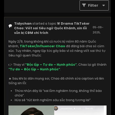
Filter
Tidychan
started a topic
🚨 Drama TikToker
05-09-
Chao: Viết sai tiêu ngữ Quốc Khánh, xin lỗi
2025,
vẫn bị CĐM chỉ trích
09:56 PM
Ngày 2/9, trong không khí cả nước kỷ niệm 80 năm Quốc
khánh,
TikToker/Influencer Chao
đã đăng bài chia sẻ cảm
xúc. Tuy nhiên, ngay lập tức gây bão vì cô nàng viết sai thứ tự
tiêu ngữ quen thuộc:
👉 Thay vì
“Độc lập – Tự do – Hạnh phúc”
,
Chao lại gõ thành
“Tự do – Độc lập – Hạnh phúc”
.
🔥 Sau khi bị dân mạng soi, Chao đã chỉnh sửa caption và lên
tiếng xin lỗi:
Thừa nhận đây là “sai lầm nghiêm trọng, không thể bào
chữa”.
Hứa sẽ “rút kinh nghiệm sâu sắc trong tương lai”.