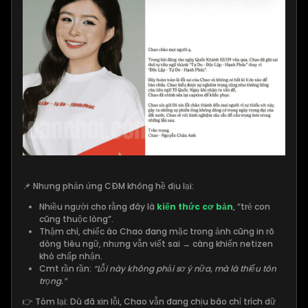
📌 Nhưng phản ứng CĐM không hề dịu lại:
Nhiều người cho rằng đây là
kiến thức cơ bản
, “trẻ con
cũng thuộc lòng”.
Thậm chí, chiếc áo Chao đang mặc trong ảnh cũng in rõ
dòng tiêu ngữ, nhưng vẫn viết sai → càng khiến netizen
khó chấp nhận.
Cmt rần rần:
“Lỗi này không phải sơ ý nữa, mà là thiếu tôn
trọng.”
👉 Tóm lại: Dù đã xin lỗi, Chao vẫn đang chịu bão chỉ trích dữ