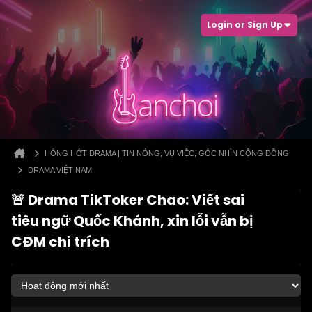
Login or Sign Up
HÓNG HỚT DRAMA | TIN NÓNG, VỤ VIỆC, GÓC NHÌN CỘNG ĐỒNG
DRAMA VIỆT NAM
🚨 Drama TikToker Chao: Viết sai
tiêu ngữ Quốc Khánh, xin lỗi vẫn bị
CĐM chỉ trích