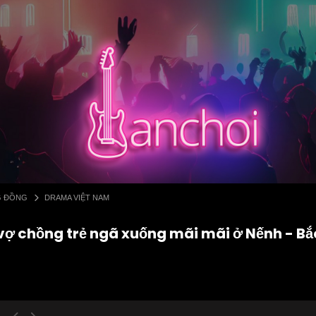
G ĐỒNG
DRAMA VIỆT NAM
vợ chồng trẻ ngã xuống mãi mãi ở Nếnh - Bắ