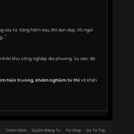
ng xảy ra. Sáng hôm sau, khi dọn dẹp, tôi ngửi
ng…"
g nhân khu công nghiệp địa phương. Vụ việc đã
m hiện trường, khám nghiệm tử thi
và khẩn
ệ
Chính Sách
Quyền Riêng Tư
Trợ Giúp
Go To Top