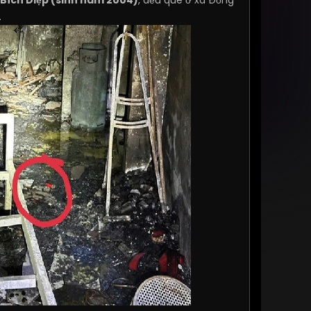
ị Bích Diệp (sinh năm 2004)
, đều quê ở xã Đồng
.