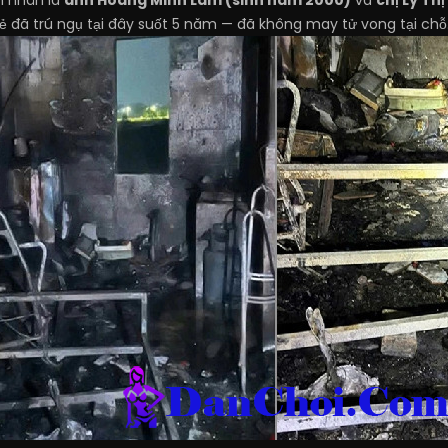
ạn nhân là
anh Hoàng Minh Lâm (sinh năm 2000)
và
chị Lý Th
rẻ đã trú ngụ tại đây suốt 5 năm — đã không may tử vong tại chỗ