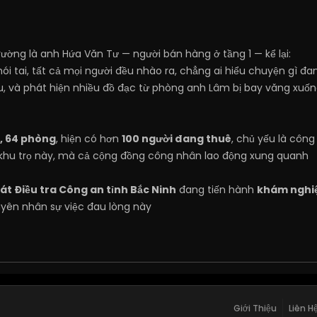
rường là anh Hứa Văn Tư — người bán hàng ở tầng 1 — kể lại:
hói tai, tất cả mọi người đều nhào ra, chẳng ai hiểu chuyện gì đa
ịu, và phát hiện nhiều đồ đạc từ phòng anh Lâm bị bay văng xuố
, 64 phòng
, hiện có hơn
100 người đang thuê
, chủ yếu là côn
khu trọ này, mà cả cộng đồng công nhân lao động xung quanh
t Điều tra Công an tỉnh Bắc Ninh
đang tiến hành
khám nghiệ
uyên nhân sự việc đau lòng này
Giới Thiệu
Liên H