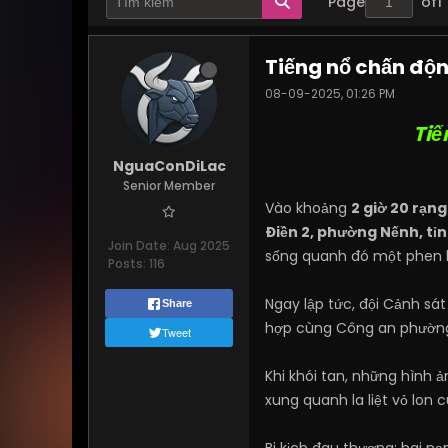
Page
of
1
Tiếng nổ chấn độn
08-09-2025, 01:26 PM
Tiế
NguaConDiLac
Senior Member
Vào khoảng
2 giờ 20 rạn
Điền 2, phường Nếnh, tỉ
Join Date:
Aug 2025
sống quanh đó một phen h
Posts:
116
Ngay lập tức, đội Cảnh sá
Share
hợp cùng Công an phường
Tweet
Khi khói tan, những hình 
xung quanh la liệt vỏ lon 