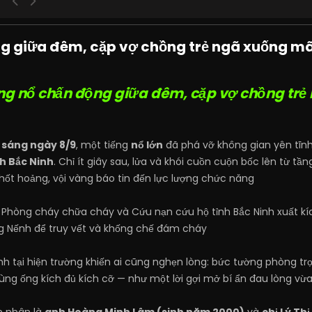
g giữa đêm, cặp vợ chồng trẻ ngã xuống mã
ng nổ chấn động giữa đêm, cặp vợ chồng tr
g sáng ngày 8/9
, một tiếng
nổ lớn
đã phá vỡ không gian yên tĩnh 
nh Bắc Ninh
. Chỉ ít giây sau, lửa và khói cuồn cuộn bốc lên từ t
ốt hoảng, vội vàng báo tin đến lực lượng chức năng
t Phòng cháy chữa cháy và Cứu nạn cứu hộ tỉnh Bắc Ninh xuất kí
 Nếnh để truy vết và khống chế đám cháy
ảnh tại hiện trường khiến ai cũng nghẹn lòng: bức tường phòng t
cùng ống kích đủ kích cỡ — như một lời gợi mở bí ẩn đau lòng vừa