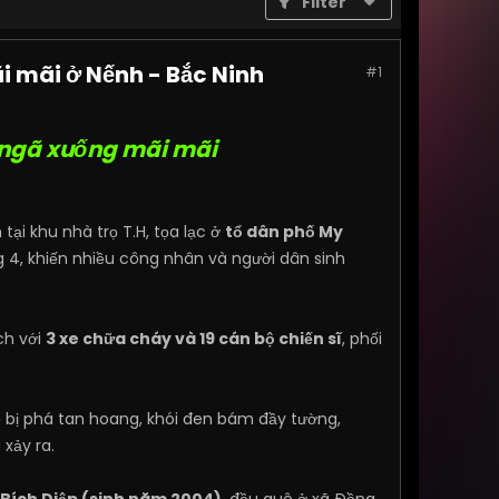
Filter
i mãi ở Nếnh - Bắc Ninh
#1
ẻ ngã xuống mãi mãi
tại khu nhà trọ T.H, tọa lạc ở
tổ dân phố My
ầng 4, khiến nhiều công nhân và người dân sinh
ch với
3 xe chữa cháy và 19 cán bộ chiến sĩ
, phối
rọ bị phá tan hoang, khói đen bám đầy tường,
 xảy ra.