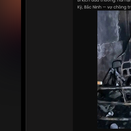
Bi kịch đau thương: hai n
Kỳ, Bắc Ninh — vợ chồng t