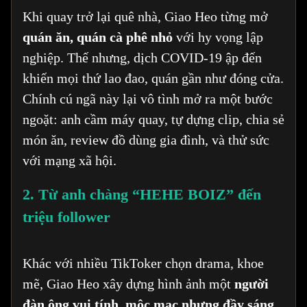
Khi quay trở lại quê nhà, Giao Heo từng mở
quán ăn, quán cà phê nhỏ
với hy vọng lập
nghiệp. Thế nhưng, dịch COVID-19 ập đến
khiến mọi thứ lao đao, quán gần như đóng cửa.
Chính cú ngã này lại vô tình mở ra một bước
ngoặt: anh cầm máy quay, tự dựng clip, chia sẻ
món ăn, review đồ dùng gia đình, và thử sức
với mạng xã hội.
2. Từ anh chàng “HEHE BOIZ” đến
triệu follower
Khác với nhiều TikToker chọn drama, khoe
mẽ, Giao Heo xây dựng hình ảnh một
người
đàn ông vui tính, mộc mạc nhưng đầy sáng