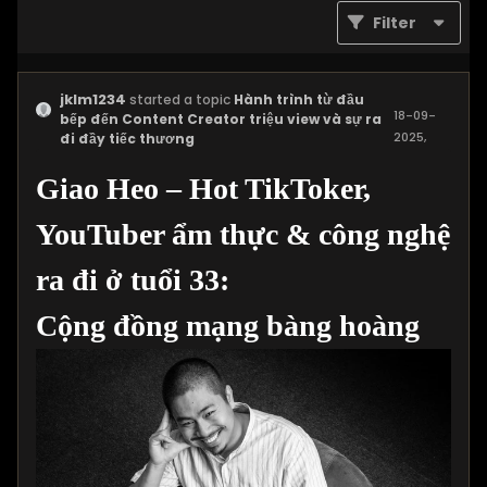
Filter
jklm1234
started a topic
Hành trình từ đầu
18-09-
bếp đến Content Creator triệu view và sự ra
2025,
đi đầy tiếc thương
08:35 PM
Giao Heo – Hot TikToker,
YouTuber ẩm thực & công nghệ
ra đi ở tuổi 33:
Cộng đồng mạng bàng hoàng