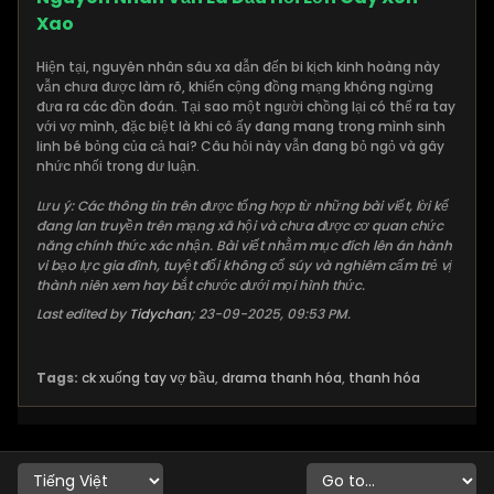
Xao
Hiện tại, nguyên nhân sâu xa dẫn đến bi kịch kinh hoàng này
vẫn chưa được làm rõ, khiến cộng đồng mạng không ngừng
đưa ra các đồn đoán. Tại sao một người chồng lại có thể ra tay
với vợ mình, đặc biệt là khi cô ấy đang mang trong mình sinh
linh bé bỏng của cả hai? Câu hỏi này vẫn đang bỏ ngỏ và gây
nhức nhối trong dư luận.
Lưu ý: Các thông tin trên được tổng hợp từ những bài viết, lời kể
đang lan truyền trên mạng xã hội và chưa được cơ quan chức
năng chính thức xác nhận. Bài viết nhằm mục đích lên án hành
vi bạo lực gia đình, tuyệt đối không cổ súy và nghiêm cấm trẻ vị
thành niên xem hay bắt chước dưới mọi hình thức.
Last edited by
Tidychan
;
23-09-2025, 09:53 PM
.
Tags:
ck xuống tay vợ bầu
,
drama thanh hóa
,
thanh hóa