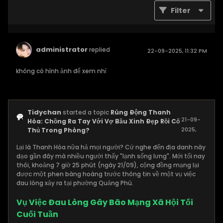
Filter
administrator
replied
22-09-2025, 11:32 PM
không có hình ảnh để xem nhỉ
Tidychan
started a topic
Rúng Động Thanh
21-09-
Hóa: Chồng Ra Tay Với Vợ Bầu Xinh Đẹp Rồi Cố
2025,
Thủ Trong Phòng?
10:36 PM
Lại là Thanh Hóa nữa hả mọi người? Cứ nghe đến địa danh này
dạo gần đây mà nhiều người thấy "lạnh sống lưng". Mới tối nay
thôi, khoảng 7 giờ 25 phút (ngày 21/09), cộng đồng mạng lại
được một phen bàng hoàng trước thông tin về một vụ việc
đau lòng xảy ra tại phường Quảng Phú.
Vụ Việc Đau Lòng Gây Bão Mạng Xã Hội Tối
Cuối Tuần