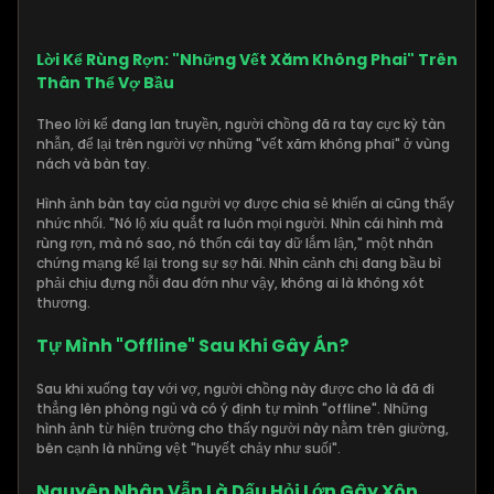
Lời Kể Rùng Rợn: "Những Vết Xăm Không Phai" Trên
Thân Thể Vợ Bầu
Theo lời kể đang lan truyền, người chồng đã ra tay cực kỳ tàn
nhẫn, để lại trên người vợ những "vết xăm không phai" ở vùng
nách và bàn tay.
Hình ảnh bàn tay của người vợ được chia sẻ khiến ai cũng thấy
nhức nhối. "Nó lộ xíu quắt ra luôn mọi người. Nhìn cái hình mà
rùng rợn, mà nó sao, nó thốn cái tay dữ lắm lận," một nhân
chứng mạng kể lại trong sự sợ hãi. Nhìn cảnh chị đang bầu bì
phải chịu đựng nỗi đau đớn như vậy, không ai là không xót
thương.
Tự Mình "Offline" Sau Khi Gây Án?
Sau khi xuống tay với vợ, người chồng này được cho là đã đi
thẳng lên phòng ngủ và có ý định tự mình "offline". Những
hình ảnh từ hiện trường cho thấy người này nằm trên giường,
bên cạnh là những vệt "huyết chảy như suối".
Nguyên Nhân Vẫn Là Dấu Hỏi Lớn Gây Xôn