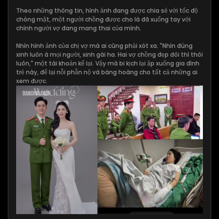
Theo những thông tin, hình ảnh đang được chia sẻ với tốc độ
chóng mặt, một người chồng được cho là đã xuống tay với
chính người vợ đang mang thai của mình.
Nhìn hình ảnh của chị vợ mà ai cũng phải xót xa. "Nhìn đúng
xinh luôn á mọi người, xinh gái ha. Hai vợ chồng đẹp đôi thì thôi
luôn," một tài khoản kể lại. Vậy mà bi kịch lại ập xuống gia đình
trẻ này, để lại nỗi phẫn nộ và bàng hoàng cho tất cả những ai
xem được.