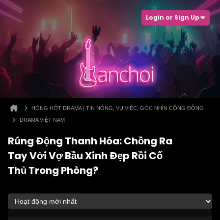
Login or Sign Up
HÓNG HỚT DRAMA | TIN NÓNG, VỤ VIỆC, GÓC NHÌN CỘNG ĐỒNG
DRAMA VIỆT NAM
Rúng Động Thanh Hóa: Chồng Ra
Tay Với Vợ Bầu Xinh Đẹp Rồi Cố
Thủ Trong Phòng?