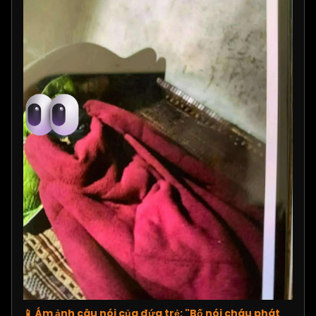
📱 Ám ảnh câu nói của đứa trẻ: "Bố nói cháu phát