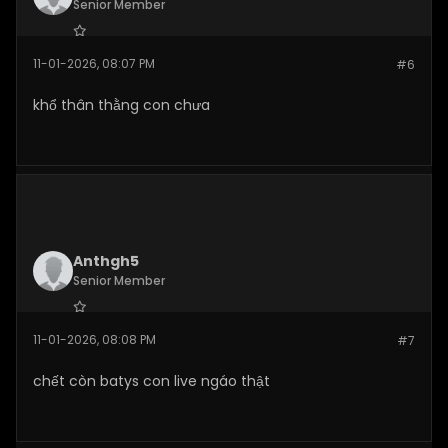
Senior Member
Join Date:
Nov 2025
11-01-2026, 08:07 PM
#6
Posts:
189
khổ thân thằng con chưa
Anthgh5
Senior Member
Join Date:
Nov 2025
11-01-2026, 08:08 PM
#7
Posts:
187
chết còn batys con live ngáo thật