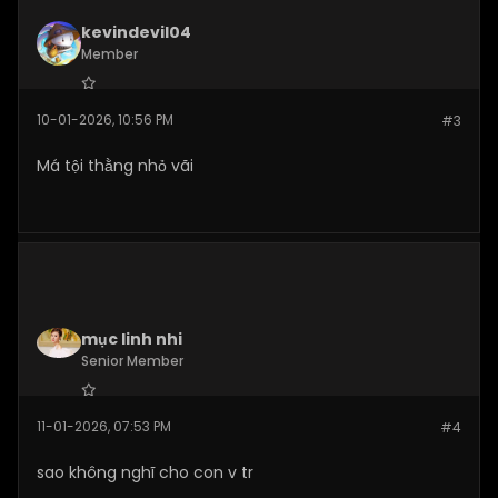
kevindevil04
Member
Join Date:
Nov 2025
10-01-2026, 10:56 PM
#3
Posts:
37
Má tội thằng nhỏ vãi
mục linh nhi
Senior Member
Join Date:
Nov 2025
11-01-2026, 07:53 PM
#4
Posts:
181
sao không nghĩ cho con v tr