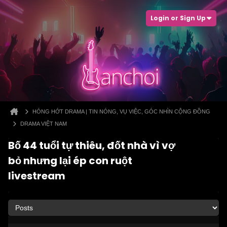
Login or Sign Up
HÓNG HỚT DRAMA | TIN NÓNG, VỤ VIỆC, GÓC NHÌN CỘNG ĐỒNG
DRAMA VIỆT NAM
Bố 44 tuổi tự thiêu, đốt nhà vì vợ
bỏ nhưng lại ép con ruột
livestream