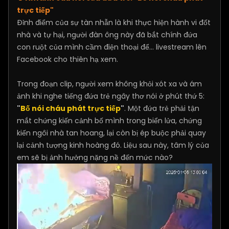
trực tiếp"
Đỉnh điểm của sự tàn nhẫn là khi thực hiện hành vi đốt
nhà và tự hại, người đàn ông này đã bắt chính đứa
con ruột của mình cầm điện thoại để... livestream lên
Facebook cho thiên hạ xem.
Trong đoạn clip, người xem không khỏi xót xa và ám
ảnh khi nghe tiếng đứa trẻ ngây thơ nói ở phút thứ 5:
"
Bố nói cháu phát trực tiếp
"
. Một đứa trẻ phải tận
mắt chứng kiến cảnh bố mình trong biển lửa, chứng
kiến ngôi nhà tan hoang, lại còn bị ép buộc phải quay
lại cảnh tượng kinh hoàng đó. Liệu sau này, tâm lý của
em sẽ bị ảnh hưởng nặng nề đến mức nào?