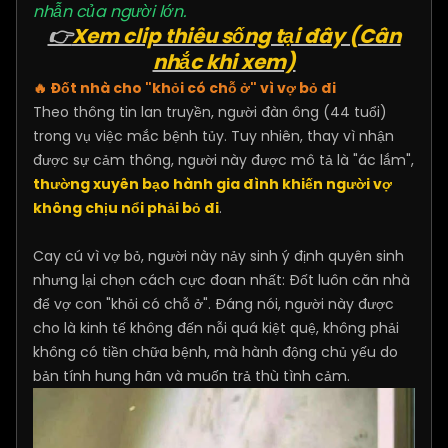
nhẫn của người lớn.
👉
Xem clip thiêu sống tại đây (Cân
nhắc khi xem)
🔥 Đốt nhà cho "khỏi có chỗ ở" vì vợ bỏ đi
Theo thông tin lan truyền, người đàn ông (44 tuổi)
trong vụ việc mắc bệnh tủy. Tuy nhiên, thay vì nhận
được sự cảm thông, người này được mô tả là "ác lắm",
thường xuyên bạo hành gia đình khiến người vợ
không chịu nổi phải bỏ đi
.
Cay cú vì vợ bỏ, người này nảy sinh ý định quyên sinh
nhưng lại chọn cách cực đoan nhất: Đốt luôn căn nhà
để vợ con "khỏi có chỗ ở". Đáng nói, người này được
cho là kinh tế không đến nỗi quá kiệt quệ, không phải
không có tiền chữa bệnh, mà hành động chủ yếu do
bản tính hung hãn và muốn trả thù tình cảm.