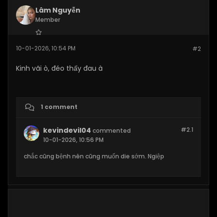
Lâm Nguyễn
Member
Join Date:
Oct 2025
10-01-2026, 10:54 PM
#2
Posts:
54
Kinh vãi ò, đéo thấy đau à
1 comment
kevindevil04
#2.
1
commented
10-01-2026, 10:56 PM
chắc cũng bệnh nên cũng muốn die sớm. Ngiệp