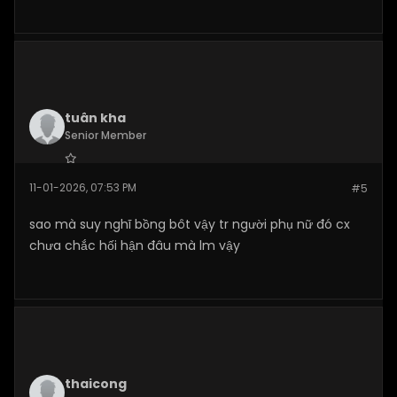
tuân kha
Senior Member
Join Date:
Nov 2025
11-01-2026, 07:53 PM
#5
Posts:
189
sao mà suy nghĩ bồng bôt vậy tr người phụ nữ đó cx
chưa chắc hối hận đâu mà lm vậy
thaicong