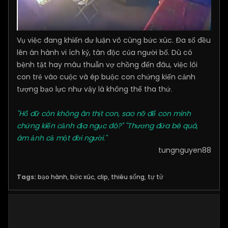
Vụ việc đang khiến dư luận vô cùng bức xúc. Đa số đều
lên án hành vi ích kỷ, tàn độc của người bố. Dù có
bệnh tật hay mâu thuẫn vợ chồng đến đâu, việc lôi
con trẻ vào cuộc và ép buộc con chứng kiến cảnh
tượng bạo lực như vậy là không thể tha thứ.
"Hổ dữ còn không ăn thịt con, sao nỡ để con mình
chứng kiến cảnh địa ngục đó?"
"Thương đứa bé quá,
ám ảnh cả một đời người."
tungnguyen88
Tags:
bạo hành
,
bức xúc
,
clip
,
thiêu sống
,
tự tử