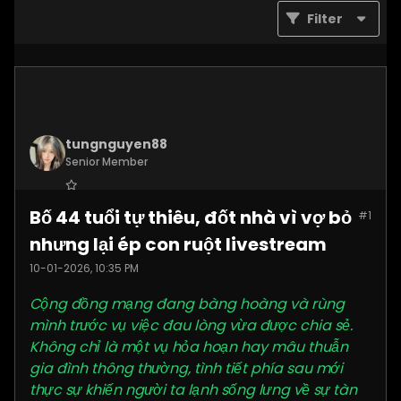
Filter
tungnguyen88
Senior Member
Join Date:
Nov 2025
Bố 44 tuổi tự thiêu, đốt nhà vì vợ bỏ
#1
Posts:
3619
nhưng lại ép con ruột livestream
10-01-2026, 10:35 PM
Cộng đồng mạng đang bàng hoàng và rùng
mình trước vụ việc đau lòng vừa được chia sẻ.
Không chỉ là một vụ hỏa hoạn hay mâu thuẫn
gia đình thông thường, tình tiết phía sau mới
thực sự khiến người ta lạnh sống lưng về sự tàn