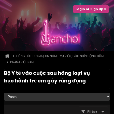
Login or Sign Up
HÓNG HỚT DRAMA | TIN NÓNG, VỤ VIỆC, GÓC NHÌN CỘNG ĐỒNG
DRAMA VIỆT NAM
Bộ Y tế vào cuộc sau hàng loạt vụ
bạo hành trẻ em gây rúng động
Filter