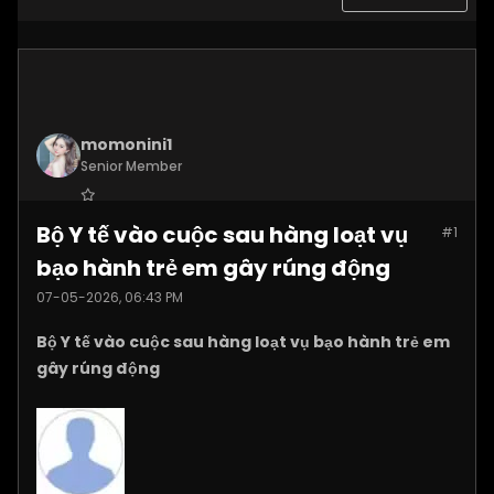
momonini1
Senior Member
Join Date:
Apr 2026
Bộ Y tế vào cuộc sau hàng loạt vụ
#1
Posts:
5399
bạo hành trẻ em gây rúng động
07-05-2026, 06:43 PM
Bộ Y tế vào cuộc sau hàng loạt vụ bạo hành trẻ em
gây rúng động