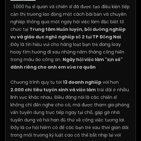
1.000 hạ sĩ quan và chiến sĩ đã được tạo điều kiện tiếp
cận thị trường lao động một cách bài bản và chuyên
nghiệp thông qua một ngày hội việc làm đặc biệt tổ
chức tại
Trung tâm Huấn luyện, bồi dưỡng nghiệp
vụ và giáo dục nghề nghiệp số 2 tại TP Đồng Nai
.
Đây là tín hiệu vui cho hàng loạt bạn trẻ đang loay
hoay tìm hướng đi sau những năm tháng cống hiến
trong màu áo công an.
Ngày hội việc làm "xịn sò"
dành riêng cho anh em vừa ra quân
Chương trình quy tụ tới
13 doanh nghiệp
với hơn
2.000 chỉ tiêu tuyển sinh và việc làm
trải dài ở nhiều
lĩnh vực khác nhau. Điều đáng nói là các chiến sĩ
không chỉ đến nghe cho có, mà được tham gia phỏng
vấn tuyển dụng trực tiếp ngay tại chỗ, gặp gỡ nhà
tuyển dụng và hỏi han đủ thứ về công việc tương lai.
Đây là cơ hội hiếm có để các bạn trẻ sau thời gian dài
trong môi trường kỷ luật cao có thể bắt nhịp lại với