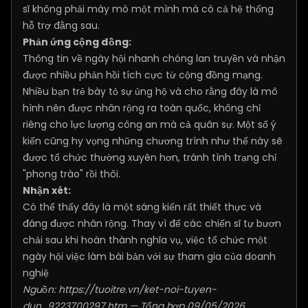
sĩ không phải mày mò một mình mà có cả hệ thống
hỗ trợ đằng sau.
Phản ứng cộng đồng:
Thông tin về ngày hội nhanh chóng lan truyền và nhận
được nhiều phản hồi tích cực từ cộng đồng mạng.
Nhiều bạn trẻ bày tỏ sự ủng hộ và cho rằng đây là mô
hình nên được nhân rộng ra toàn quốc, không chỉ
riêng cho lực lượng công an mà cả quân sự. Một số ý
kiến cũng hy vọng những chương trình như thế này sẽ
được tổ chức thường xuyên hơn, tránh tình trạng chỉ
"phong trào" rồi thôi.
Nhận xét:
Có thể thấy đây là một sáng kiến rất thiết thực và
đáng được nhân rộng. Thay vì để các chiến sĩ tự bươn
chải sau khi hoàn thành nghĩa vụ, việc tổ chức một
ngày hội việc làm bài bản với sự tham gia của doanh
nghiệ
Nguồn:
https://tuoitre.vn/ket-noi-tuyen-
dun...9223700297.htm
— Tổng hợp 09/05/2026