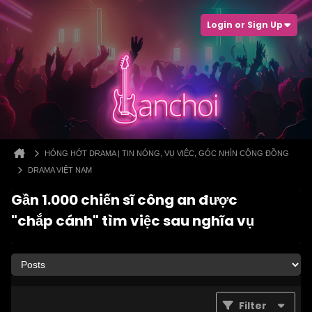
Login or Sign Up
HÓNG HỚT DRAMA | TIN NÓNG, VỤ VIỆC, GÓC NHÌN CỘNG ĐỒNG
DRAMA VIỆT NAM
Gần 1.000 chiến sĩ công an được
"chắp cánh" tìm việc sau nghĩa vụ
Filter