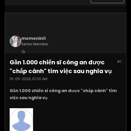
momonini1
Senior Member
Join Date:
Apr 2026
Gần 1.000 chiến sĩ công an được
#1
Posts:
5399
"chắp cánh" tìm việc sau nghĩa vụ
10-05-2026, 01:00 AM
Gần 1.000 chiến sĩ công an được "chắp cánh" tìm
việc sau nghĩa vụ