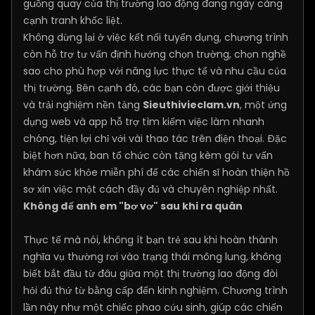
guồng quay của thị trường lao động đang ngày càng
cạnh tranh khốc liệt.
Không dừng lại ở việc kết nối tuyển dụng, chương trình
còn hỗ trợ tư vấn định hướng chọn trường, chọn nghề
sao cho phù hợp với năng lực thực tế và nhu cầu của
thị trường. Bên cạnh đó, các bạn còn được giới thiệu
và trải nghiệm nền tảng
Sieuthivieclam.vn
, một ứng
dụng web và app hỗ trợ tìm kiếm việc làm nhanh
chóng, tiện lợi chỉ với vài thao tác trên điện thoại. Đặc
biệt hơn nữa, ban tổ chức còn tặng kèm gói tư vấn
khám sức khỏe miễn phí để các chiến sĩ hoàn thiện hồ
sơ xin việc một cách đầy đủ và chuyên nghiệp nhất.
Không để anh em "bơ vơ" sau khi ra quân
Thực tế mà nói, không ít bạn trẻ sau khi hoàn thành
nghĩa vụ thường rơi vào trạng thái mông lung, không
biết bắt đầu từ đâu giữa một thị trường lao động đòi
hỏi đủ thứ từ bằng cấp đến kinh nghiệm. Chương trình
lần này như một chiếc phao cứu sinh, giúp các chiến