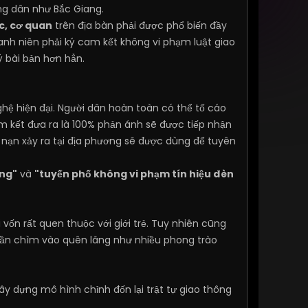
ng dân như Bắc Giang.
c, cơ quan
trên địa bàn phải được phổ biến đầy
hanh niên phải ký cam kết không vi phạm luật giao
ý bài bản hơn hẳn.
ghệ hiện đại. Người dân hoàn toàn có thể tố cáo
 kết đưa ra là 100% phản ánh sẽ được tiếp nhận
i nạn xảy ra tại địa phương sẽ được dùng để tuyên
ông"
và
"tuyến phố không vi phạm tín hiệu đèn
vốn rất quen thuộc với giới trẻ. Tuy nhiên cũng
ồi dần chìm vào quên lãng như nhiều phong trào
 dựng mô hình chỉnh đốn lại trật tự giao thông