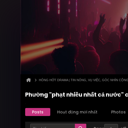
HÓNG HỚT DRAMA | TIN NÓNG, VỤ VIỆC, GÓC NHÌN CỘN
Phường "phạt nhiều nhất cả nước" 
Posts
Hoạt động mới nhất
Photos