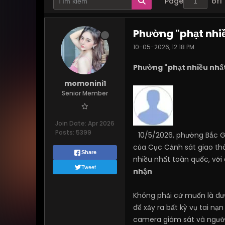
Page
of
1
Phường "phạt nhi
10-05-2026, 12:18 PM
Phường "phạt nhiều nhấ
momonini1
Senior Member
Join Date:
Apr 2026
Posts:
5399
10/5/2026, phường Bắc G
của Cục Cảnh sát giao thô
Share
nhiều nhất toàn quốc, với
Tweet
nhận
Không phải cứ muốn là đư
để xảy ra bất kỳ vụ tai nạ
camera giám sát và người 