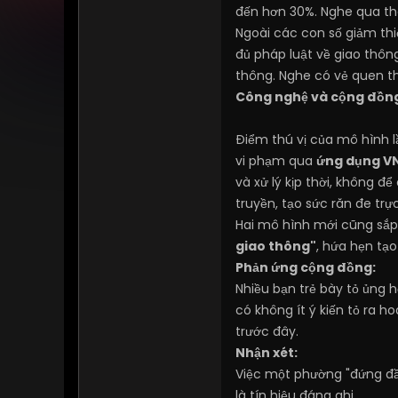
đến hơn 30%. Nghe qua th
Ngoài các con số giảm thi
đủ pháp luật về giao thông
thông. Nghe có vẻ quen th
Công nghệ và cộng đồn
Điểm thú vị của mô hình l
vi phạm qua
ứng dụng V
và xử lý kịp thời, không đ
truyền, tạo sức răn đe tr
Hai mô hình mới cũng sắp
giao thông"
, hứa hẹn tạo
Phản ứng cộng đồng:
Nhiều bạn trẻ bày tỏ ủng 
có không ít ý kiến tỏ ra h
trước đây.
Nhận xét:
Việc một phường "đứng đầ
là tín hiệu đáng ghi