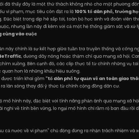
ôi đã thấy đây là một thử thách không nhỏ cho một phường đô
ểu vi phạm, mục tiêu còn đặt ra là
100% tổ dân phố, trường họ
. Đặc biệt trong dịp hè sắp tới, toàn bộ học sinh và đoàn viên t
uộc, nhưng lần này đi kèm với cả một hệ thống giám sát và xử l
g cùng vào cuộc
ần này chính là sự kết hợp giữa tuần tra truyền thống và công n
NeTraffic
, đường dây nóng hoặc thậm chí qua mạng xã hội. Cam
ể chìm xuồng. Bên cạnh đó, các clip thực tế từ chính những vụ ta
ực quan hơn là những khẩu hiệu suông.
 được triển khai gồm
"tổ dân phố tự quản về an toàn giao th
 ra làn sóng thay đổi ý thức từ chính cộng đồng dân cư.
hộ mô hình này, đặc biệt với tính năng phản ánh qua mạng xã hội 
oài nghi về tính bền vững, lo ngại mô hình chỉ rầm rộ ban đầu r
u cả nước về vi phạm" chủ động đứng ra nhận trách nhiệm và xây