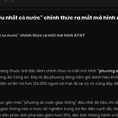
ều nhất cả nước" chính thức ra mắt mô hình
t cả nước" chính thức ra mắt mô hình ATGT
iang thuộc tỉnh Bắc Ninh chính thức ra mắt mô hình
"phường a
ng, Bộ Công an. Đây là địa phương đang nắm giữ danh hiệu khôn
 dân số lên tới hơn 124.000 người và mật độ xe cộ vô cùng dày đ
ợc gắn mác "phường an toàn giao thông" đâu nhé. Bộ tiêu chí đặ
n giao thông nào ở mức rất nghiêm trọng trở lên. Bên cạnh đó, tổ
dân phản ánh phải kéo giảm hơn 25%, đặc biệt những hành vi là