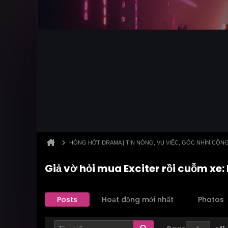
HÓNG HỚT DRAMA | TIN NÓNG, VỤ VIỆC, GÓC NHÌN CỘN
Giả vờ hỏi mua Exciter rồi cuỗm xe:
Posts
Hoạt động mới nhất
Photos