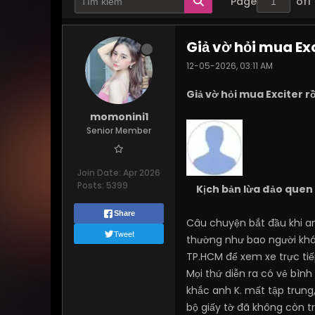
Page
of
1
Giả vờ hỏi mua Ex
12-05-2026, 03:11 AM
Giả vờ hỏi mua Exciter r
momonini1
Senior Member
Join Date:
Apr 2026
Posts:
5399
Kịch bản lừa đảo quen
Share
Câu chuyện bắt đầu khi 
Tweet
thường như bao người khác
TP.HCM để xem xe trực ti
Mọi thứ diễn ra có vẻ bì
khắc anh K. mất tập trung,
bộ giấy tờ đã không còn 