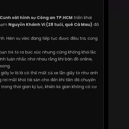
Cảnh sát hình sự Công an TP.HCM
triển khai
phạm
Nguyễn Khánh Vi (28 tuổi, quê Cà Mau)
đã
. Hiện vụ việc đang tiếp tục được điều tra, củng
bạn trẻ tỏ ra bức xúc nhưng cũng không khỏi lắc
ình luận nhắc nhở nhau rằng khi bán đồ online,
 xong.
giây lơ là là có thể mất cả xe lẫn giấy tờ như anh
g rời mắt khỏi tài sản cho đến khi tiền đã chuyển
rong thời gian kỷ lục, khiến kẻ gian không có cơ