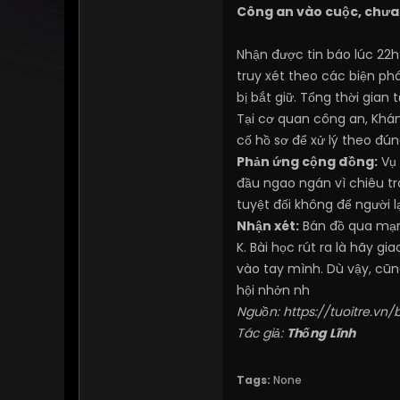
Công an vào cuộc, chưa 
Nhận được tin báo lúc 22
truy xét theo các biện p
bị bắt giữ. Tổng thời gian 
Tại cơ quan công an, Khán
cố hồ sơ để xử lý theo đún
Phản ứng cộng đồng:
Vụ 
đầu ngao ngán vì chiêu tr
tuyệt đối không để người 
Nhận xét:
Bán đồ qua mạng 
K. Bài học rút ra là hãy g
vào tay mình. Dù vậy, cũn
hội nhởn nh
Nguồn:
https://tuoitre.vn
Tác giả:
Thống Lĩnh
Tags:
None