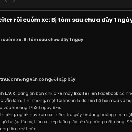
citer rồi cuỗm xe: Bị tóm sau chưa đầy 1 ngà
ồi cuỗm xe: Bị tóm sau chưa đầy 1 ngày
 thuộc nhưng vẫn có người sập bẫy
anh
L.V.K.
đăng tin bán chiếc xe máy
Exciter
lên Facebook cá nh
 vẫn làm. Thế nhưng, một tài khoản lạ đã liên hệ hỏi mua và hẹn
ếp vào khoảng 17h30 ngày 9-5.
nh thường, người này xem xe, kiểm tra giấy tờ đàng hoàng như 
 gã ta lập tức vọt lên xe, kẹp luôn giấy tờ rồi phóng mất dạng. Đế
trong tầm mắt nữa.