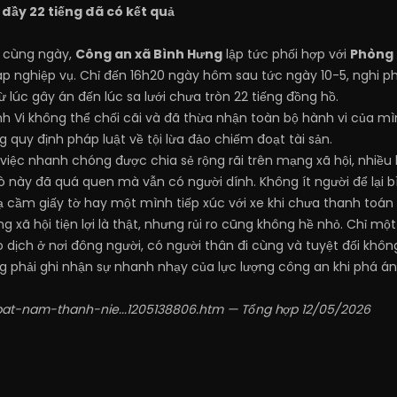
đầy 22 tiếng đã có kết quả
h cùng ngày,
Công an xã Bình Hưng
lập tức phối hợp với
Phòng 
háp nghiệp vụ. Chỉ đến 16h20 ngày hôm sau tức ngày 10-5, nghi 
từ lúc gây án đến lúc sa lưới chưa tròn 22 tiếng đồng hồ.
h Vi không thể chối cãi và đã thừa nhận toàn bộ hành vi của mình
g quy định pháp luật về tội lừa đảo chiếm đoạt tài sản.
việc nhanh chóng được chia sẻ rộng rãi trên mạng xã hội, nhiều 
ò này đã quá quen mà vẫn có người dính. Không ít người để lại b
lạ cầm giấy tờ hay một mình tiếp xúc với xe khi chưa thanh toán
xã hội tiện lợi là thật, nhưng rủi ro cũng không hề nhỏ. Chỉ một 
iao dịch ở nơi đông người, có người thân đi cùng và tuyệt đối khôn
g phải ghi nhận sự nhanh nhạy của lực lượng công an khi phá án t
/bat-nam-thanh-nie...1205138806.htm
— Tổng hợp 12/05/2026