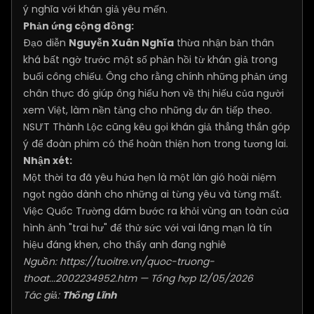
ý nghĩa với khán giả yêu mến.
Phản ứng cộng đồng:
Đạo diễn
Nguyễn Xuân Nghĩa
thừa nhận bản thân
khá bất ngờ trước một số phản hồi từ khán giả trong
buổi công chiếu. Ông cho rằng chính những phản ứng
chân thực đó giúp ông hiểu hơn về thị hiếu của người
xem Việt, làm nền tảng cho những dự án tiếp theo.
NSƯT Thành Lộc cũng kêu gọi khán giả thẳng thắn góp
ý để đoàn phim có thể hoàn thiện hơn trong tương lai.
Nhận xét:
Một thời ta đã yêu hứa hẹn là một làn gió hoài niệm
ngọt ngào dành cho những ai từng yêu và từng mất.
Việc Quốc Trường dám bước ra khỏi vùng an toàn của
hình ảnh "trai hư" để thử sức với vai lãng mạn là tín
hiệu đáng khen, cho thấy anh đang nghiê
Nguồn:
https://tuoitre.vn/quoc-truong-
thoat...2002234952.htm
— Tổng hợp 12/05/2026
Tác giả:
Thống Lĩnh