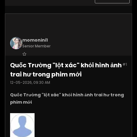
momonini1
Senior Member
Join Date:
Apr 2026
Quốc Trường "lột xác" khỏi hình ảnh
#1
Posts:
5399
trai hư trong phim mới
12-05-2026, 09:30 AM
Quốc Trường "lột xác" khỏi hình ảnh trai hư trong
phim mới