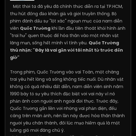
Một thời ta đã yêu đã chính thức diễn ra tại TP.HCM,
thu hút đông đảo khán giả và giới truyền thông. Bộ
phim đánh dấu sự "lột xác" ngoạn mục của nam diễn
viên
Quốc Trường
khi lần đầu tiên thoát khỏi hình ảnh
"trai hư" quen thuộc để hóa thân vào một nhân vật
lãng mạn, sống hết mình vì tình yêu.
Quốc Trường
thú nhận: "Đây là vai gần với tôi nhất từ trước đến
giờ"
Trong phim, Quốc Trường vào vai Toàn, một chàng
trai yêu hết lòng và sống không tiếc nuối. Dù nhân vật
không có quá nhiều đất diễn, nam diễn viên sinh năm
1990 bày tỏ sự yêu thích đặc biệt với vai này vì nó
phản ánh con người anh ngoài đời thực. Trước đây,
Quốc Trường gắn liền với những vai phản diện, đểu
cáng trên màn ảnh, nên lần này được hóa thân thành
người yêu chân thành, đôi lúc mạo hiểm quả là một
luồng gió mới đáng chú ý.