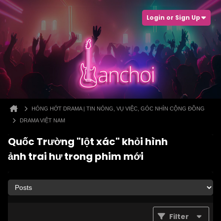
Login or Sign Up
HÓNG HỚT DRAMA | TIN NÓNG, VỤ VIỆC, GÓC NHÌN CỘNG ĐỒNG
DRAMA VIỆT NAM
Quốc Trường "lột xác" khỏi hình
ảnh trai hư trong phim mới
Filter