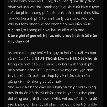
Không kém phần ấn tượng, diễn viên
Quốc Huy
đảm
nhận vai Bảo với thử thách đặc biệt khi xuất hiện xuyên
suốt bộ phim nhưng phần lớn phải diễn một mình. Điều
này đòi hỏi anh phải tự mình xử lý cảm xúc, đào sâu
vào nội tâm nhân vật mà không có bạn diễn hỗ trợ,
một áp lực không nhỏ với bất kỳ diễn viên nào.
Dàn nghệ sĩ gạo cội hội tụ, câu chuyện tình 20 năm
đầy day dứt
Bộ phim còn gây chú ý khi quy tụ hai tên tuổi lớn của
sân khấu Việt là
NSƯT Thành Lộc
và
NSND Lê Khanh
trong vai một cặp vợ chồng. Lấy bối cảnh thành phố
biển những năm 2000, phim kể về một chuyện tình
tay ba kéo dài suốt hai thập kỷ với nhiều cảm xúc
giằng xé, nhớ nhung và tiếc nuối.
Nhà sản xuất kiêm diễn viên
Quỳnh Thy
chia sẻ rằng
đây là dự án bà đổ rất nhiều tâm huyết sau thời gian
dài vắng bóng khỏi showbiz Việt. Với bà, Một thời ta đã
yêu không chỉ là một bộ phim mà còn là lời trở lại đầy