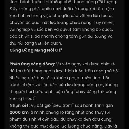
tỉnh thành trước khi khống chế thành công đối tượng.
Đây không phải cuộc rượt đuổi dễ dàng khi tên trộm
khá tinh vi trong việc che giấu dấu vết và liên tục di
chuyển để qua mặt lực lượng chức năng. Tuy nhiên,
với nghiệp vụ sắc bén và quyết tâm không bỏ cuộc,
các chiến sĩ đã nhanh chóng tóm gọn đối tượng và
thu hồi tang vật liên quan.
Cộng Đồng Mạng Nói Gì?
Phản ứng cộng đồng:
Vụ việc ngay khi được chia sẻ
đã thu hút hàng nghìn lượt bình luận trên mạng xã hội.
Nhiều bạn trẻ bày tỏ sự khâm phục trước tinh thần
trách nhiệm và sức bền của lực lượng công an, không
ít người hài hước bình luận rằng "chạy đằng trời cũng
không thoát".
Nhận xét:
Vụ bắt giữ "siêu trộm" sau hành trình gần
2000 km
là minh chứng rõ ràng nhất cho thấy tội
phạm dù tinh vi đến đâu, dù chạy xa đến đâu cũng
không thể qua mặt được lực lượng chức năng. Đây là