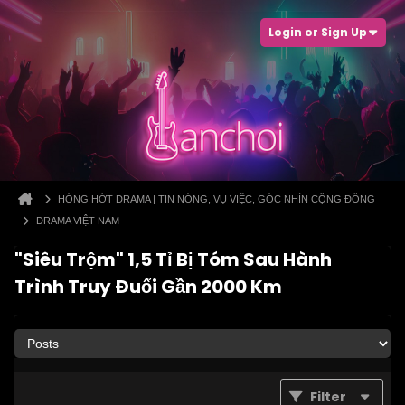
Login or Sign Up
HÓNG HỚT DRAMA | TIN NÓNG, VỤ VIỆC, GÓC NHÌN CỘNG ĐỒNG
DRAMA VIỆT NAM
"Siêu Trộm" 1,5 Tỉ Bị Tóm Sau Hành
Trình Truy Đuổi Gần 2000 Km
Filter