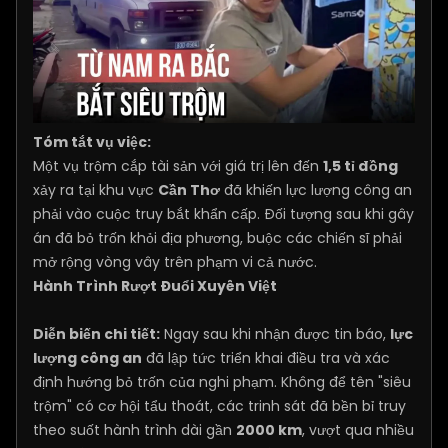
Tóm tắt vụ việc:
Một vụ trộm cắp tài sản với giá trị lên đến
1,5 tỉ đồng
xảy ra tại khu vực
Cần Thơ
đã khiến lực lượng công an
phải vào cuộc truy bắt khẩn cấp. Đối tượng sau khi gây
án đã bỏ trốn khỏi địa phương, buộc các chiến sĩ phải
mở rộng vòng vây trên phạm vi cả nước.
Hành Trình Rượt Đuổi Xuyên Việt
Diễn biến chi tiết:
Ngay sau khi nhận được tin báo,
lực
lượng công an
đã lập tức triển khai điều tra và xác
định hướng bỏ trốn của nghi phạm. Không để tên "siêu
trộm" có cơ hội tẩu thoát, các trinh sát đã bền bỉ truy
theo suốt hành trình dài gần
2000 km
, vượt qua nhiều