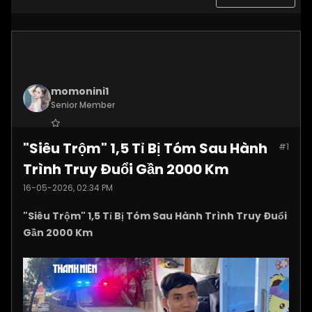
momonini1
Senior Member
Join Date:
Apr 2026
"Siêu Trộm" 1,5 Tỉ Bị Tóm Sau Hành
#1
Posts:
5399
Trình Truy Đuổi Gần 2000 Km
16-05-2026, 02:34 PM
"Siêu Trộm" 1,5 Tỉ Bị Tóm Sau Hành Trình Truy Đuổi
Gần 2000 Km