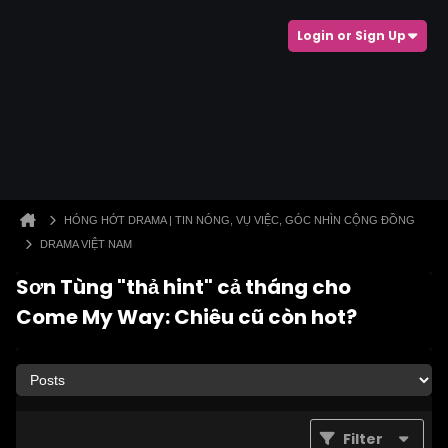
Login or Sign Up
HÓNG HỚT DRAMA | TIN NÓNG, VỤ VIỆC, GÓC NHÌN CỘNG ĐỒNG
DRAMA VIỆT NAM
Sơn Tùng "thả hint" cả tháng cho
Come My Way: Chiêu cũ còn hot?
Filter