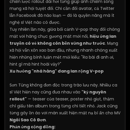
chiến lược rollout dài hơi từng giúp anh chiếm sóng
mạng xã hội tuyệt đối. Chỉ cần đổi avatar, cả Twitter
lẫn Facebook đã náo loạn — đó là quyền năng mà ít
nghệ sĩ Việt nào có được.
Tuy nhiên lần này, giữa bối cảnh V-pop thay đổi chóng
mặt với hàng chục gương mặt mới nổi,
hiệu ứng lan
truyền có vẻ không còn bền vững như trước
. Mạng
xã hội vẫn xôn xao ban đầu, nhưng nhanh chóng xuất
hiện những bình luận mệt mỏi kiểu: "Ra bài đi anh ơi,
hint gì mà hint hoài vậy?"
Xu hướng "nhá hàng" đang lan rộng V-pop
Sơn Tùng không đơn độc trong trào lưu này. Nhiều ca
sĩ Việt hiện nay cũng đua nhau vào
"kỷ nguyên
rollout"
— teaser của teaser, poster nhỏ giọt, thậm
chí giấu tên album trong từng chi tiết nhỏ. Jack cũng
từng gây ồn ào với màn xuất hiện mặt nạ bí ẩn cho MV
Ngôi Sao Cô Đơn
.
Phản ứng cộng đồng: