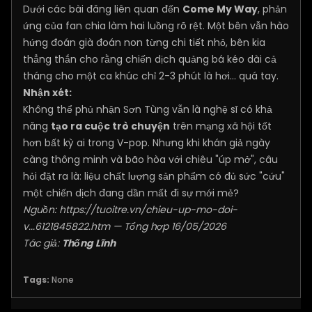
Dưới các bài đăng liên quan đến
Come My Way
, phản
ứng của fan chia làm hai luồng rõ rệt. Một bên vẫn hào
hứng đoán già đoán non từng chi tiết nhỏ, bên kia
thẳng thắn cho rằng chiến dịch quảng bá kéo dài cả
tháng cho một ca khúc chỉ 2-3 phút là hơi… quá tay.
Nhận xét:
Không thể phủ nhận Sơn Tùng vẫn là nghệ sĩ có khả
năng
tạo ra cuộc trò chuyện
trên mạng xã hội tốt
hơn bất kỳ ai trong V-pop. Nhưng khi khán giả ngày
càng thông minh và bão hòa với chiêu "úp mở", câu
hỏi đặt ra là: liệu chất lượng sản phẩm có đủ sức "cứu"
một chiến dịch đang dần mất đi sự mới mẻ?
Nguồn:
https://tuoitre.vn/chieu-up-mo-doi-
v...6121845822.htm
— Tổng hợp 16/05/2026
Tác giả:
Thống Lĩnh
Tags:
None