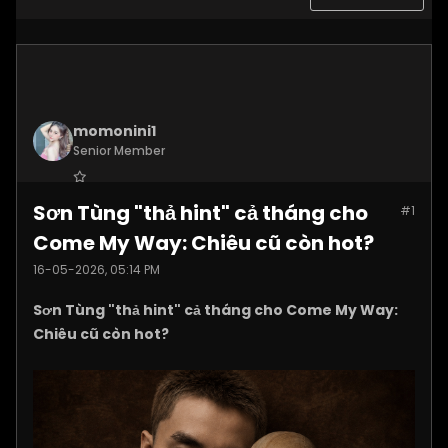
momonini1
Senior Member
Join Date:
Apr 2026
Sơn Tùng "thả hint" cả tháng cho
#1
Posts:
5399
Come My Way: Chiêu cũ còn hot?
16-05-2026, 05:14 PM
Sơn Tùng "thả hint" cả tháng cho Come My Way:
Chiêu cũ còn hot?