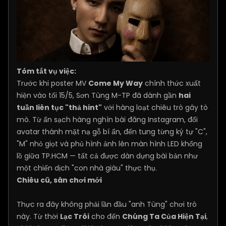
Tóm tắt vụ việc:
Trước khi poster MV
Come My Way
chính thức xuất
hiện vào tối 15/5, Sơn Tùng M-TP đã dành gần
hai
tuần liên tục "thả hint"
với hàng loạt chiêu trò gây tò
mò. Từ ẩn sạch hàng nghìn bài đăng Instagram, đổi
avatar thành mặt nạ gỗ bí ẩn, đến tung từng ký tự "C",
"M" nhỏ giọt và phủ hình ảnh lên màn hình LED khổng
lồ giữa TP.HCM — tất cả được dàn dựng bài bản như
một chiến dịch "con nhà giàu" thực thụ.
Chiêu cũ, sân chơi mới
Thực ra đây không phải lần đầu "anh Tùng" chơi trò
này. Từ thời
Lạc Trôi
cho đến
Chúng Ta Của Hiện Tại
,