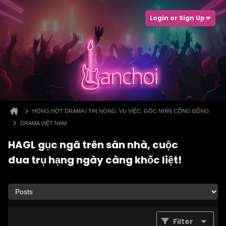
Login or Sign Up
HÓNG HỚT DRAMA | TIN NÓNG, VỤ VIỆC, GÓC NHÌN CỘNG ĐỒNG
DRAMA VIỆT NAM
HAGL gục ngã trên sân nhà, cuộc
đua trụ hạng ngày càng khốc liệt!
Filter