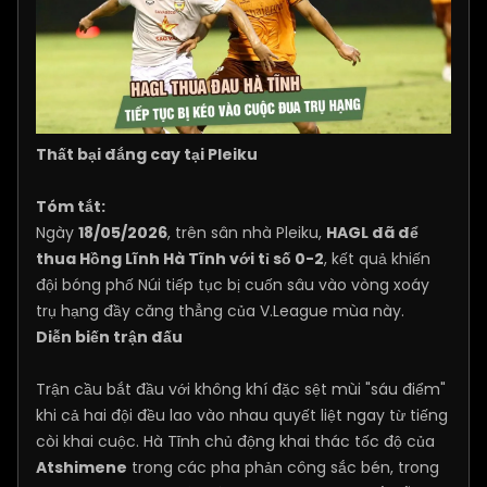
Thất bại đắng cay tại Pleiku
Tóm tắt:
Ngày
18/05/2026
, trên sân nhà Pleiku,
HAGL đã để
thua Hồng Lĩnh Hà Tĩnh với tỉ số 0-2
, kết quả khiến
đội bóng phố Núi tiếp tục bị cuốn sâu vào vòng xoáy
trụ hạng đầy căng thẳng của V.League mùa này.
Diễn biến trận đấu
Trận cầu bắt đầu với không khí đặc sệt mùi "sáu điểm"
khi cả hai đội đều lao vào nhau quyết liệt ngay từ tiếng
còi khai cuộc. Hà Tĩnh chủ động khai thác tốc độ của
Atshimene
trong các pha phản công sắc bén, trong