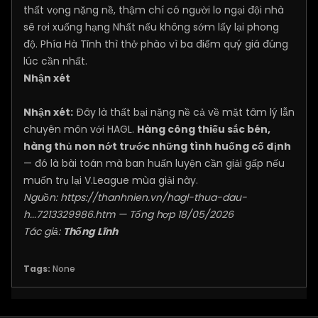
thất vọng nặng nề, thậm chí có người lo ngại đội nhà
sẽ rơi xuống hạng Nhất nếu không sớm lấy lại phong
độ. Phía Hà Tĩnh thì thở phào vì ba điểm quý giá đúng
lúc cần nhất.
Nhận xét
Nhận xét:
Đây là thất bại nặng nề cả về mặt tâm lý lẫn
chuyên môn với HAGL.
Hàng công thiếu sắc bén,
hàng thủ non nớt trước những tình huống cố định
— đó là bài toán mà ban huấn luyện cần giải gấp nếu
muốn trụ lại V.League mùa giải này.
Nguồn:
https://thanhnien.vn/hagl-thua-dau-
h...7213329986.htm
— Tổng hợp 18/05/2026
Tác giả:
Thống Lĩnh
Tags:
None