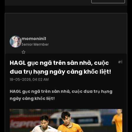
momonini1
Senior Member
Join Date:
Apr 2026
HAGL gục ngã trên sân nhà, cuộc
#1
Posts:
5399
đua trụ hạng ngày càng khốc liệt!
18-05-2026, 04:02 AM
HAGL gục ngã trên sân nhà, cuộc đua trụ hạng
ngày càng khốc liệt!