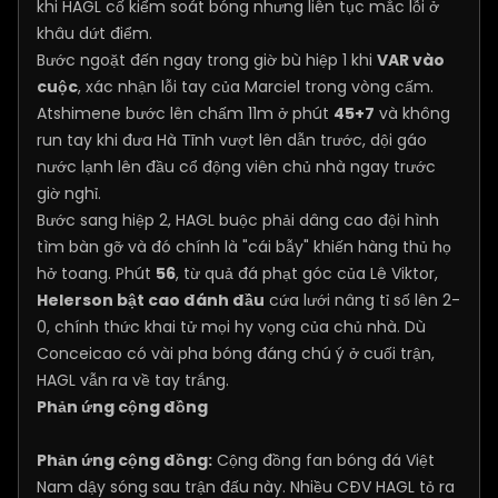
khi HAGL cố kiểm soát bóng nhưng liên tục mắc lỗi ở
khâu dứt điểm.
Bước ngoặt đến ngay trong giờ bù hiệp 1 khi
VAR vào
cuộc
, xác nhận lỗi tay của Marciel trong vòng cấm.
Atshimene bước lên chấm 11m ở phút
45+7
và không
run tay khi đưa Hà Tĩnh vượt lên dẫn trước, dội gáo
nước lạnh lên đầu cổ động viên chủ nhà ngay trước
giờ nghỉ.
Bước sang hiệp 2, HAGL buộc phải dâng cao đội hình
tìm bàn gỡ và đó chính là "cái bẫy" khiến hàng thủ họ
hở toang. Phút
56
, từ quả đá phạt góc của Lê Viktor,
Helerson bật cao đánh đầu
cứa lưới nâng tỉ số lên 2-
0, chính thức khai tử mọi hy vọng của chủ nhà. Dù
Conceicao có vài pha bóng đáng chú ý ở cuối trận,
HAGL vẫn ra về tay trắng.
Phản ứng cộng đồng
Phản ứng cộng đồng:
Cộng đồng fan bóng đá Việt
Nam dậy sóng sau trận đấu này. Nhiều CĐV HAGL tỏ ra