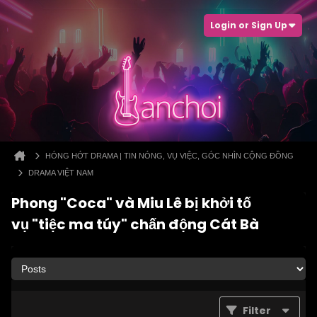
Login or Sign Up
HÓNG HỚT DRAMA | TIN NÓNG, VỤ VIỆC, GÓC NHÌN CỘNG ĐỒNG
DRAMA VIỆT NAM
Phong "Coca" và Miu Lê bị khởi tố
vụ "tiệc ma túy" chấn động Cát Bà
Filter