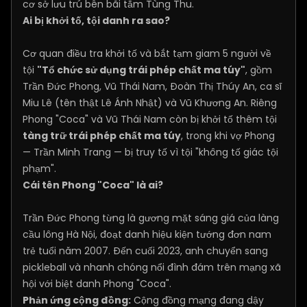
cơ sở lưu trú bên bãi tắm Tùng Thu.
Ai bị khởi tố, tội danh ra sao?
Cơ quan điều tra khởi tố và bắt tạm giam 5 người về
tội
"Tổ chức sử dụng trái phép chất ma túy"
, gồm
Trần Đức Phong, Vũ Thái Nam, Đoàn Thị Thúy An, ca sĩ
Miu Lê (tên thật Lê Ánh Nhật) và Vũ Khương An. Riêng
Phong "Coca" và Vũ Thái Nam còn bị khởi tố thêm tội
tàng trữ trái phép chất ma túy
, trong khi vợ Phong
— Trần Minh Trang — bị truy tố vì tội "không tố giác tội
phạm".
Cái tên Phong "Coca" là ai?
Trần Đức Phong từng là gương mặt sáng giá của làng
cầu lông Hà Nội, đoạt danh hiệu kiện tướng đơn nam
trẻ tuổi năm 2007. Đến cuối 2023, anh chuyển sang
pickleball và nhanh chóng nổi đình đám trên mạng xã
hội với biệt danh Phong "Coca".
Phản ứng cộng đồng:
Cộng đồng mạng đang dậy