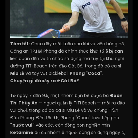
Tóm tắt:
Chưa đầy một tuần sau khi vụ việc bùng nổ,
Công an TP.Hải Phòng đã chính thức khởi tố
6 bị can
liên quan đến vụ tổ chức sử dụng ma túy tại khu nghỉ
dưỡng TiTi Beach trên đảo Cát Bà, trong đó có ca sĩ
Miu Lê
và tay vợt pickleball
Phong "Coca"
.
Chuyện gì đã xảy ra ở Cát Bà?
Từ ngày 7 đến 9.5, một nhóm bạn bè được bà
Đoàn
Thị Thúy An
— người quản lý TiTi Beach — mời ra đảo
vui chơi, trong đó có ca sĩ Miu Lê và vợ chồng Trần
Đức Phong. Đến tối 9.5, Phong "Coca" trực tiếp pha
"nước vui"
vào cốc, còn đồng bọn nghiền mịn
ketamine
để cả nhóm 6 người cùng sử dụng ngay tại