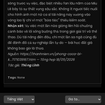
sóng trước vụ việc, đặc biệt nhiều fan lâu năm của Miu
Lê bày tỏ sự thất vọng sâu sắc. Không ít người tiếc nuối
cho hình ảnh một nữ ca sĩ tài năng nay vướng vào
vòng lao lý chỉ vì một "bữa tiệc" thiếu kiểm soát.
Nhận xét:
Vụ việc một lần nữa gióng lên hồi chuông
cảnh báo về lối sống buông thả trong giới giải trí và thể
thao. Dù tài năng đến đâu, chỉ một lần sa ngã cũng đủ
để đánh đổi cả sự nghiệp lẫn tự do — bài học đắt giá
không bao giờ là thừa.
Nguồn:
https://thanhnien.vn/phong-coca-bi-
k...7171039167.htm
— Tổng hợp 18/05/2026
Tác giả:
Thống Lĩnh
Tags:
None