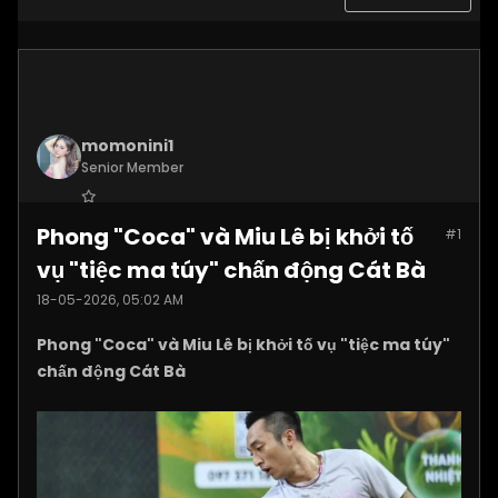
momonini1
Senior Member
Join Date:
Apr 2026
Phong "Coca" và Miu Lê bị khởi tố
#1
Posts:
5399
vụ "tiệc ma túy" chấn động Cát Bà
18-05-2026, 05:02 AM
Phong "Coca" và Miu Lê bị khởi tố vụ "tiệc ma túy"
chấn động Cát Bà