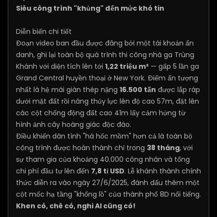
Siêu công trình "khủng" đến mức khó tin
Diễn biến chi tiết
Đoạn video ban đầu được đăng bởi một tài khoản ẩn
danh, ghi lại toàn bộ quá trình thi công nhà ga Trùng
Khánh với diện tích lên tới
1,22 triệu m²
— gấp 5 lần ga
Grand Central huyền thoại ở New York. Điểm ấn tượng
nhất là hệ mái giàn thép nặng
16.500 tấn
được lắp ráp
dưới mặt đất rồi nâng thủy lực lên độ cao 57m, đặt lên
các cột chống động đất cao 41m lấy cảm hứng từ
hình ảnh cây hoàng giác độc đáo.
Điều khiến dân tình "há hốc mồm" hơn cả là toàn bộ
công trình được hoàn thành chỉ trong
38 tháng
, với
sự tham gia của khoảng 40.000 công nhân và tổng
chi phí đầu tư lên đến
7,8 tỉ USD
. Lễ khánh thành chính
thức diễn ra vào ngày 27/6/2025, đánh dấu thêm một
cột mốc hạ tầng "khổng lồ" của thành phố 8D nổi tiếng.
Khen có, chê có, nghi AI cũng có!