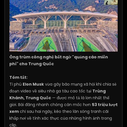
Ông trùm công nghệ bất ngờ "quảng cáo miễn
phí" cho Trung Quốc
Tóm tắt:
Tỉ phú
Elon Musk
vừa gây bão mạng xã hội khi chia sẻ
đoạn video về siêu nhà ga tàu cao tốc tại
Trùng
Khánh, Trung Quốc
— được mô tả là lớn nhất thế
giới. Bài đăng nhanh chóng cán mốc hơn
53 triệu lượt
xem
chỉ sau hai ngày, kéo theo làn sóng tranh cãi
khắp nơi về tính xác thực của những hình ảnh trong
clip.