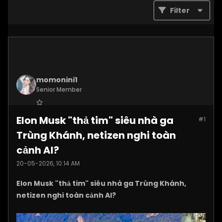
Filter
momonini1
Senior Member
Join Date:
Apr 2026
Elon Musk "thả tim" siêu nhà ga
#1
Posts:
5399
Trùng Khánh, netizen nghi toàn
cảnh AI?
20-05-2026, 10:14 AM
Elon Musk "thả tim" siêu nhà ga Trùng Khánh,
netizen nghi toàn cảnh AI?