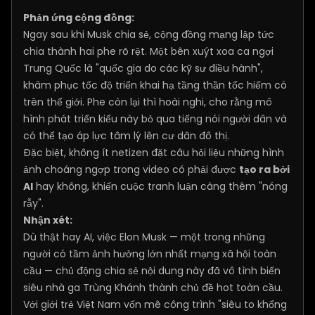
Phản ứng cộng đồng:
Ngay sau khi Musk chia sẻ, cộng đồng mạng lập tức
chia thành hai phe rõ rệt. Một bên xuýt xoa ca ngợi
Trung Quốc là "quốc gia do các kỹ sư điều hành",
khâm phục tốc độ triển khai hạ tầng thần tốc hiếm có
trên thế giới. Phe còn lại thì hoài nghi, cho rằng mô
hình phát triển kiểu này bỏ qua tiếng nói người dân và
có thể tạo áp lực tâm lý lên cư dân đô thị.
Đặc biệt, không ít netizen đặt câu hỏi liệu những hình
ảnh choáng ngợp trong video có phải được
tạo ra bởi
AI
hay không, khiến cuộc tranh luận càng thêm "nóng
rẫy".
Nhận xét:
Dù thật hay AI, việc Elon Musk — một trong những
người có tầm ảnh hưởng lớn nhất mạng xã hội toàn
cầu — chủ động chia sẻ nội dung này đã vô tình biến
siêu nhà ga Trùng Khánh thành chủ đề hot toàn cầu.
Với giới trẻ Việt Nam vốn mê công trình "siêu to khổng