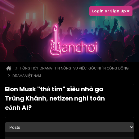
Login or Sign Up
HÓNG HỚT DRAMA | TIN NÓNG, VỤ VIỆC, GÓC NHÌN CỘNG ĐỒNG
DRAMA VIỆT NAM
Elon Musk "thả tim" siêu nhà ga
Trùng Khánh, netizen nghi toàn
cảnh AI?