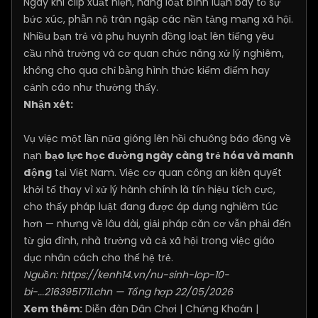
Ngay khi clip xuất hiện, hàng loạt bình luận bày tỏ sự
bức xúc, phẫn nộ tràn ngập các nền tảng mạng xã hội.
Nhiều bạn trẻ và phụ huynh đồng loạt lên tiếng yêu
cầu nhà trường và cơ quan chức năng xử lý nghiêm,
không cho qua chỉ bằng hình thức kiểm điểm hay
cảnh cáo như thường thấy.
Nhận xét:
Vụ việc một lần nữa gióng lên hồi chuông báo động về
nạn
bạo lực học đường ngày càng trẻ hóa và manh
động
tại Việt Nam. Việc cơ quan công an kiên quyết
khởi tố thay vì xử lý hành chính là tín hiệu tích cực,
cho thấy pháp luật đang được áp dụng nghiêm túc
hơn — nhưng về lâu dài, giải pháp căn cơ vẫn phải đến
từ gia đình, nhà trường và cả xã hội trong việc giáo
dục nhân cách cho thế hệ trẻ.
Nguồn:
https://kenh14.vn/nu-sinh-lop-10-
bi-...2163951711.chn
— Tổng hợp 22/05/2026
Xem thêm:
Diễn đàn Dân Chơi
|
Chứng Khoán
|