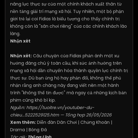
năng lực thực sự của một chính khách xuất thân từ
nền tảng giải trí mạng xã hội. Tuy nhiên, một bộ phận
giới trẻ lại coi Fidias là biểu tượng cho thấy chính trị
không còn là "sân chơi riêng" của các chính khách lão
làng.
Nhận xét
Nhận xét:
Câu chuyện của Fidias phản ánh một xu
hướng đáng chú ý toàn cầu, khi sức ảnh hưởng trên
mạng xã hội dần chuyển hóa thành quyền lực chính trị
thực sự. Dù bạn ủng hộ hay phản đối, không thể phủ
nhận rằng anh chàng này đang viết nên một hành
trình "không thể tin được" mà ngay cả những kịch bản
phim cũng khó bì kịp.
Nguồn:
https://tuoitre.vn/youtuber-du-
chieu...5222529125.htm
— Tổng hợp 26/05/2026
Xem thêm:
Diễn đàn Dân Chơi
|
Chứng Khoán
|
Drama
|
Bóng Đá
Tác giả:
Thống Lĩnh