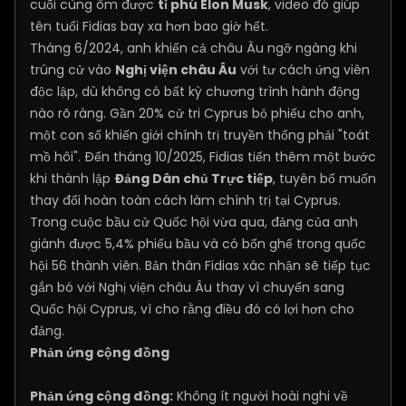
cuối cùng ôm được
tỉ phú Elon Musk
, video đó giúp
tên tuổi Fidias bay xa hơn bao giờ hết.
Tháng 6/2024, anh khiến cả châu Âu ngỡ ngàng khi
trúng cử vào
Nghị viện châu Âu
với tư cách ứng viên
độc lập, dù không có bất kỳ chương trình hành động
nào rõ ràng. Gần 20% cử tri Cyprus bỏ phiếu cho anh,
một con số khiến giới chính trị truyền thống phải "toát
mồ hôi". Đến tháng 10/2025, Fidias tiến thêm một bước
khi thành lập
Đảng Dân chủ Trực tiếp
, tuyên bố muốn
thay đổi hoàn toàn cách làm chính trị tại Cyprus.
Trong cuộc bầu cử Quốc hội vừa qua, đảng của anh
giành được 5,4% phiếu bầu và có bốn ghế trong quốc
hội 56 thành viên. Bản thân Fidias xác nhận sẽ tiếp tục
gắn bó với Nghị viện châu Âu thay vì chuyển sang
Quốc hội Cyprus, vì cho rằng điều đó có lợi hơn cho
đảng.
Phản ứng cộng đồng
Phản ứng cộng đồng:
Không ít người hoài nghi về