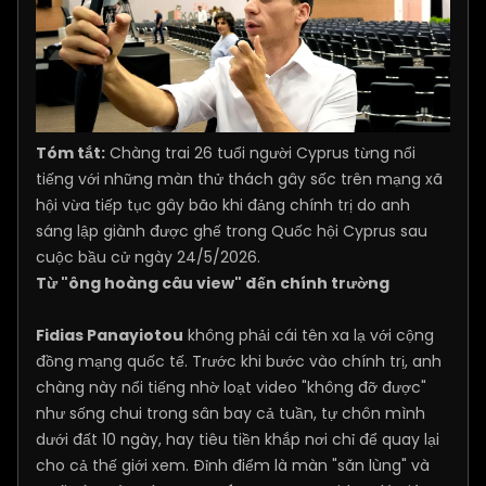
Tóm tắt:
Chàng trai 26 tuổi người Cyprus từng nổi
tiếng với những màn thử thách gây sốc trên mạng xã
hội vừa tiếp tục gây bão khi đảng chính trị do anh
sáng lập giành được ghế trong Quốc hội Cyprus sau
cuộc bầu cử ngày 24/5/2026.
Từ "ông hoàng câu view" đến chính trường
Fidias Panayiotou
không phải cái tên xa lạ với cộng
đồng mạng quốc tế. Trước khi bước vào chính trị, anh
chàng này nổi tiếng nhờ loạt video "không đỡ được"
như sống chui trong sân bay cả tuần, tự chôn mình
dưới đất 10 ngày, hay tiêu tiền khắp nơi chỉ để quay lại
cho cả thế giới xem. Đỉnh điểm là màn "săn lùng" và