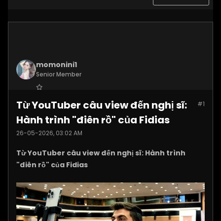
momonini1
Senior Member
Join Date:
Apr 2026
Từ YouTuber câu view đến nghị sĩ:
#1
Posts:
5399
Hành trình "điên rồ" của Fidias
26-05-2026, 03:02 AM
Từ YouTuber câu view đến nghị sĩ: Hành trình
"điên rồ" của Fidias