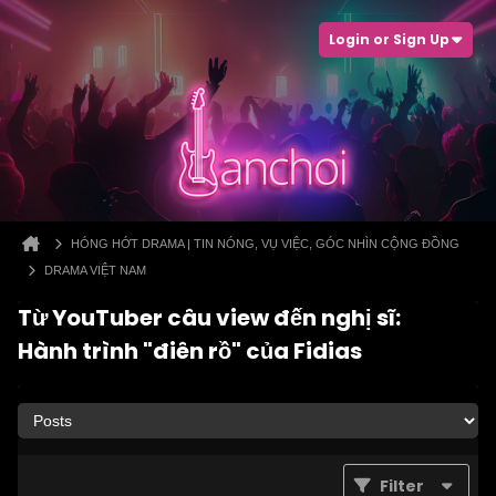
Login or Sign Up
HÓNG HỚT DRAMA | TIN NÓNG, VỤ VIỆC, GÓC NHÌN CỘNG ĐỒNG
DRAMA VIỆT NAM
Từ YouTuber câu view đến nghị sĩ:
Hành trình "điên rồ" của Fidias
Filter