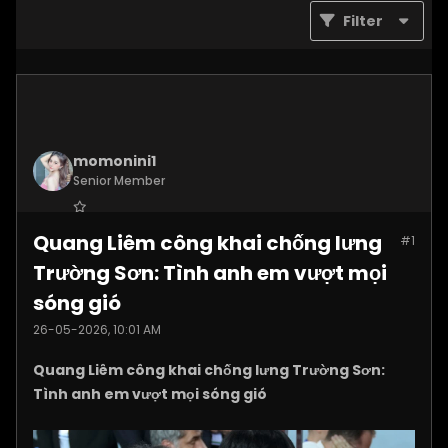
Filter
momonini1
Senior Member
Join Date:
Apr 2026
Quang Liêm công khai chống lưng
#1
Posts:
5399
Trường Sơn: Tình anh em vượt mọi
sóng gió
26-05-2026, 10:01 AM
Quang Liêm công khai chống lưng Trường Sơn:
Tình anh em vượt mọi sóng gió