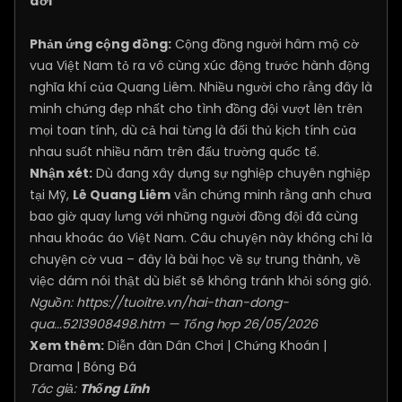
đời
Phản ứng cộng đồng:
Cộng đồng người hâm mộ cờ
vua Việt Nam tỏ ra vô cùng xúc động trước hành động
nghĩa khí của Quang Liêm. Nhiều người cho rằng đây là
minh chứng đẹp nhất cho tình đồng đội vượt lên trên
mọi toan tính, dù cả hai từng là đối thủ kịch tính của
nhau suốt nhiều năm trên đấu trường quốc tế.
Nhận xét:
Dù đang xây dựng sự nghiệp chuyên nghiệp
tại Mỹ,
Lê Quang Liêm
vẫn chứng minh rằng anh chưa
bao giờ quay lưng với những người đồng đội đã cùng
nhau khoác áo Việt Nam. Câu chuyện này không chỉ là
chuyện cờ vua – đây là bài học về sự trung thành, về
việc dám nói thật dù biết sẽ không tránh khỏi sóng gió.
Nguồn:
https://tuoitre.vn/hai-than-dong-
qua...5213908498.htm
— Tổng hợp 26/05/2026
Xem thêm:
Diễn đàn Dân Chơi
|
Chứng Khoán
|
Drama
|
Bóng Đá
Tác giả:
Thống Lĩnh