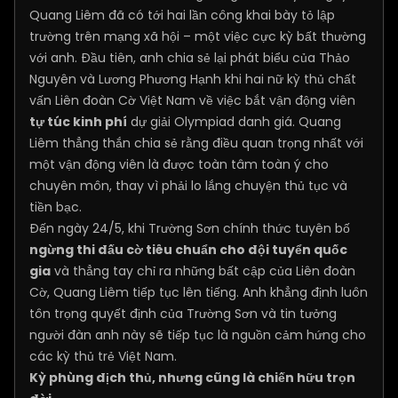
Quang Liêm đã có tới hai lần công khai bày tỏ lập
trường trên mạng xã hội – một việc cực kỳ bất thường
với anh. Đầu tiên, anh chia sẻ lại phát biểu của Thảo
Nguyên và Lương Phương Hạnh khi hai nữ kỳ thủ chất
vấn Liên đoàn Cờ Việt Nam về việc bắt vận động viên
tự túc kinh phí
dự giải Olympiad danh giá. Quang
Liêm thẳng thắn chia sẻ rằng điều quan trọng nhất với
một vận động viên là được toàn tâm toàn ý cho
chuyên môn, thay vì phải lo lắng chuyện thủ tục và
tiền bạc.
Đến ngày 24/5, khi Trường Sơn chính thức tuyên bố
ngừng thi đấu cờ tiêu chuẩn cho đội tuyển quốc
gia
và thẳng tay chỉ ra những bất cập của Liên đoàn
Cờ, Quang Liêm tiếp tục lên tiếng. Anh khẳng định luôn
tôn trọng quyết định của Trường Sơn và tin tưởng
người đàn anh này sẽ tiếp tục là nguồn cảm hứng cho
các kỳ thủ trẻ Việt Nam.
Kỳ phùng địch thủ, nhưng cũng là chiến hữu trọn