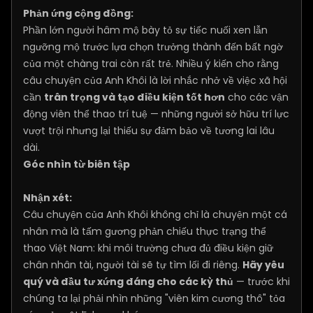
Phản ứng cộng đồng:
Phần lớn người hâm mộ bày tỏ sự tiếc nuối xen lẫn
ngưỡng mộ trước lựa chọn trưởng thành đến bất ngờ
của một chàng trai còn rất trẻ. Nhiều ý kiến cho rằng
câu chuyện của Anh Khôi là lời nhắc nhở về việc xã hội
cần
trân trọng và tạo điều kiện tốt hơn
cho các vận
động viên thể thao trí tuệ — những người sở hữu trí lực
vượt trội nhưng lại thiếu sự đảm bảo về tương lai lâu
dài.
Góc nhìn từ biên tập
Nhận xét:
Câu chuyện của Anh Khôi không chỉ là chuyện một cá
nhân mà là tấm gương phản chiếu thực trạng thể
thao Việt Nam: khi môi trường chưa đủ điều kiện giữ
chân nhân tài, người tài sẽ tự tìm lối đi riêng.
Hãy yêu
quý và đầu tư xứng đáng cho các kỳ thủ
— trước khi
chúng ta lại phải nhìn những "viên kim cương thô" tỏa