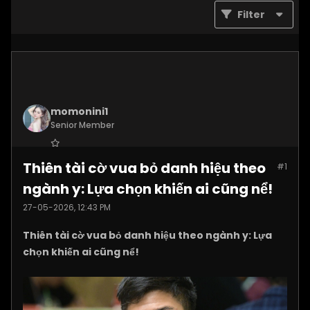
Filter
momonini1
Senior Member
Join Date:
Apr 2026
Thiên tài cờ vua bỏ danh hiệu theo
#1
Posts:
5399
ngành y: Lựa chọn khiến ai cũng nể!
27-05-2026, 12:43 PM
Thiên tài cờ vua bỏ danh hiệu theo ngành y: Lựa
chọn khiến ai cũng nể!