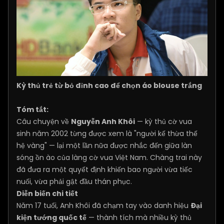
Kỳ thủ trẻ từ bỏ đỉnh cao để chọn áo blouse trắng
Tóm tắt:
Câu chuyện về
Nguyễn Anh Khôi
— kỳ thủ cờ vua
sinh năm 2002 từng được xem là "người kế thừa thế
hệ vàng" — lại một lần nữa được nhắc đến giữa làn
sóng ồn ào của làng cờ vua Việt Nam. Chàng trai này
đã đưa ra một quyết định khiến bao người vừa tiếc
nuối, vừa phải gật đầu thán phục.
Diễn biến chi tiết
Năm 17 tuổi, Anh Khôi đã chạm tay vào danh hiệu
Đại
kiện tướng quốc tế
— thành tích mà nhiều kỳ thủ