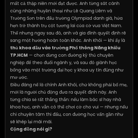
mất cả thập niên mới đạt được. Anh từng sát cánh
cùng những huyền thoại như Lê Quang Liêm và
Trường Sơn trên đấu trường Olympiad danh giá, hứa
hẹn trở thành trụ cột tương lai của cờ vua Việt Nam.
Thế nhưng ngay sau đó, anh và gia đình quyết định rẽ
sang một hướng hoàn toàn khác. Anh Khôi — khi ấy là
thủ khoa đầu vào trường Phổ thông Năng khiếu
TP.HCM
— chọn dừng con đường kỳ thủ chuyên
nghiệp để theo đuổi ngành y, và sau đó giành học
bổng vào một trường đại học y khoa uy tín đúng như
mơ ước.
Điều đáng nể là chính Anh Khôi, chứ không phải bố mẹ,
mới là người chủ động đưa ra quyết định này. Anh
từng chia sẻ rất thẳng thắn: nếu làm bác sĩ hay nhà
khoa học, anh vẫn có thể chơi cờ cho vui — nhưng nếu
chỉ chuyên tâm thi đấu, con đường học vấn gần như
sẽ khép lại mãi mãi.
Cộng đồng nói gì?