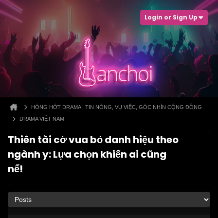
Login or Sign Up
HÓNG HỚT DRAMA | TIN NÓNG, VỤ VIỆC, GÓC NHÌN CỘNG ĐỒNG
DRAMA VIỆT NAM
Thiên tài cờ vua bỏ danh hiệu theo
ngành y: Lựa chọn khiến ai cũng
nể!