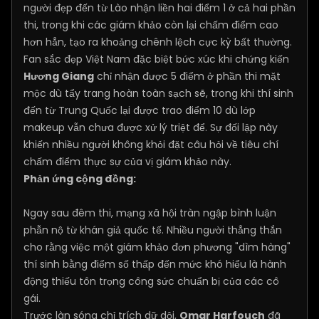
người đẹp đến từ Lào nhận liền hai điểm 1 ở cả hai phần
thi, trong khi các giám khảo còn lại chấm điểm cao
hơn hẳn, tạo ra khoảng chênh lệch cực kỳ bất thường.
Fan sắc đẹp Việt Nam đặc biệt bức xúc khi chứng kiến
Hương Giang
chỉ nhận được 5 điểm ở phần thi mặt
mộc dù tẩy trang hoàn toàn sạch sẽ, trong khi thí sinh
đến từ Trung Quốc lại được trao điểm 10 dù lớp
makeup vẫn chưa được xử lý triệt để. Sự đối lập này
khiến nhiều người không khỏi đặt câu hỏi về tiêu chí
chấm điểm thực sự của vị giám khảo này.
Phản ứng cộng đồng:
Ngay sau đêm thi, mạng xã hội tràn ngập bình luận
phẫn nộ từ khán giả quốc tế. Nhiều người thẳng thắn
cho rằng việc một giám khảo đơn phương "dìm hàng"
thí sinh bằng điểm số thấp đến mức khó hiểu là hành
động thiếu tôn trọng công sức chuẩn bị của các cô
gái.
Trước làn sóng chỉ trích dữ dội,
Omar Harfouch
đã