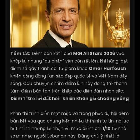
Tóm tắt:
Đêm bán kết 1 của
MGI All Stars 2026
vừa
khép lại nhưng "dư chấn" vẫn còn rất lớn, khi hàng loạt
điểm số gây tranh cãi từ giám khảo
Omar Harfouch
khiến cộng đồng fan sắc đẹp quốc tế và Việt Nam dậy
sóng. Câu chuyện chấm điểm lần này đang trở thành
tâm điểm bàn tán trên khắp các diễn đàn nhan sắc.
Điểm 1 "trời ơi đất hỡi" khiến khán giả choáng váng
Phần thi trình diễn mặt mộc và trang phục dạ hội đêm
bán kết vừa qua chứng kiến nhiều thí sinh tự tin, nỗ lực
hết mình nhưng lại nhận về mức điểm chỉ
1/10
từ nhà
soạn nhạc người Lebanon này. Đáng chú ý nhất là