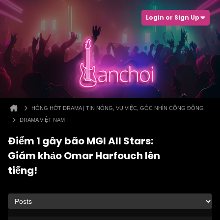
Login or Sign Up
HÓNG HỚT DRAMA | TIN NÓNG, VỤ VIỆC, GÓC NHÌN CỘNG ĐỒNG
DRAMA VIỆT NAM
Điểm 1 gây bão MGI All Stars:
Giám khảo Omar Harfouch lên
tiếng!