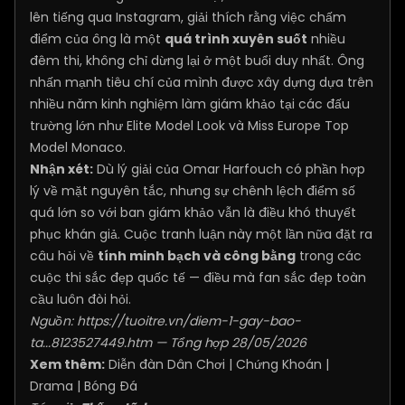
lên tiếng qua Instagram, giải thích rằng việc chấm
điểm của ông là một
quá trình xuyên suốt
nhiều
đêm thi, không chỉ dừng lại ở một buổi duy nhất. Ông
nhấn mạnh tiêu chí của mình được xây dựng dựa trên
nhiều năm kinh nghiệm làm giám khảo tại các đấu
trường lớn như Elite Model Look và Miss Europe Top
Model Monaco.
Nhận xét:
Dù lý giải của Omar Harfouch có phần hợp
lý về mặt nguyên tắc, nhưng sự chênh lệch điểm số
quá lớn so với ban giám khảo vẫn là điều khó thuyết
phục khán giả. Cuộc tranh luận này một lần nữa đặt ra
câu hỏi về
tính minh bạch và công bằng
trong các
cuộc thi sắc đẹp quốc tế — điều mà fan sắc đẹp toàn
cầu luôn đòi hỏi.
Nguồn:
https://tuoitre.vn/diem-1-gay-bao-
ta...8123527449.htm
— Tổng hợp 28/05/2026
Xem thêm:
Diễn đàn Dân Chơi
|
Chứng Khoán
|
Drama
|
Bóng Đá