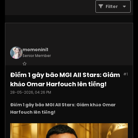
Filter
momonini1
Senior Member
Join Date:
Apr 2026
Điểm 1 gây bão MGI All Stars: Giám
#1
Posts:
5399
khảo Omar Harfouch lên tiếng!
28-05-2026, 04:26 PM
Điểm 1 gây bão MGI All Stars: Giám khảo Omar
Harfouch lên tiếng!