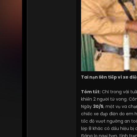
Tai nạn liên tiếp vì xe đi
Tóm tắt:
Chỉ trong vài tuầ
khiến 2 người tử vong. Côn
Ngày
30/5
, một vụ va chạ
chiếc xe đạp điện do em h
tốc độ vượt ngưỡng an to
lớp 8 khác có dấu hiệu bị 
Đáng lo ngại hơn, tình trạ