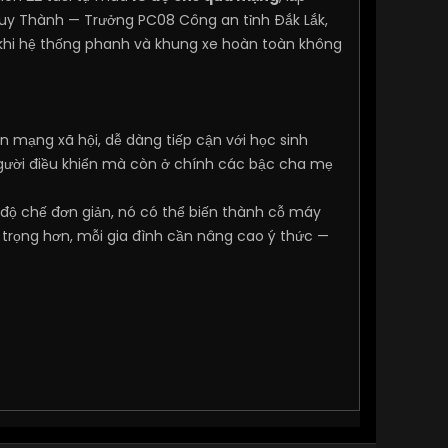
uy Thành — Trưởng PC08 Công an tỉnh Đắk Lắk,
 khi hệ thống phanh và khung xe hoàn toàn không
n mạng xã hội, dễ dàng tiếp cận với học sinh
người điều khiển mà còn ở chính các bậc cha mẹ
 độ chế đơn giản, nó có thể biến thành cỗ máy
 trọng hơn, mỗi gia đình cần nâng cao ý thức —