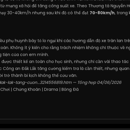
từ mạng xã hội để tăng công suất xe. Theo Thượng tá Nguyễn H
hạy 30-40km/h nhưng sau khi độ có thể đạt
70-80km/h
, trong
ều phụ huynh bày tỏ lo ngại khi các hướng dẫn độ xe tràn lan trê
oàn. Không ít ý kiến cho rằng trách nhiệm không chỉ thuộc về 
g tiện của con em mình.
 được thiết kế an toàn cho học sinh, nhưng chỉ cần vài thao tác
c Công an Đắk Lắk tăng cường kiểm tra là cần thiết, nhưng quan
hời trở thành bi kịch không thể cứu vãn.
/dak-lak-tang-cuon...3214556819.htm
— Tổng hợp 04/06/2026
 Chơi
|
Chứng Khoán
|
Drama
|
Bóng Đá