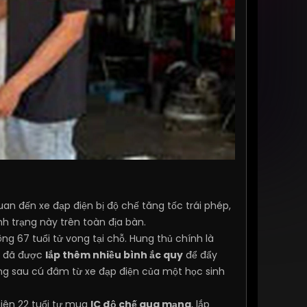
quan đến xe đạp điện bị độ chế tăng tốc trái phép,
nh trạng này trên toàn địa bàn.
g 67 tuổi tử vong tại chỗ. Hung thủ chính là
xe đã được
lắp thêm nhiều bình ắc quy
để đẩy
ạng sau cú đâm từ xe đạp điện của một học sinh
niên 22 tuổi tự mua
IC độ chế qua mạng
, lắp