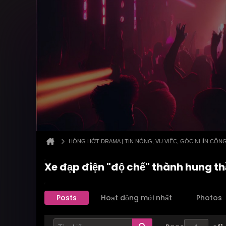
HÓNG HỚT DRAMA | TIN NÓNG, VỤ VIỆC, GÓC NHÌN CỘN
Xe đạp điện "độ chế" thành hung thầ
Posts
Hoạt động mới nhất
Photos