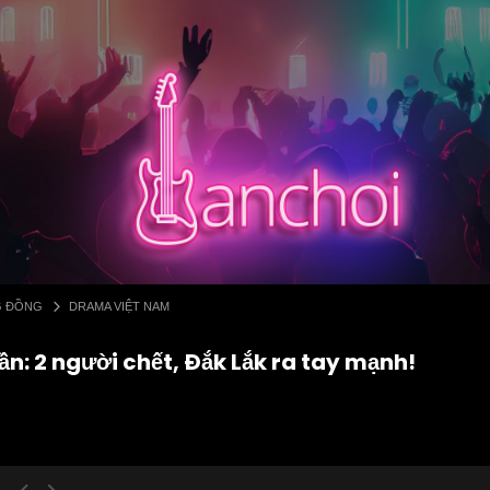
G ĐỒNG
DRAMA VIỆT NAM
n: 2 người chết, Đắk Lắk ra tay mạnh!