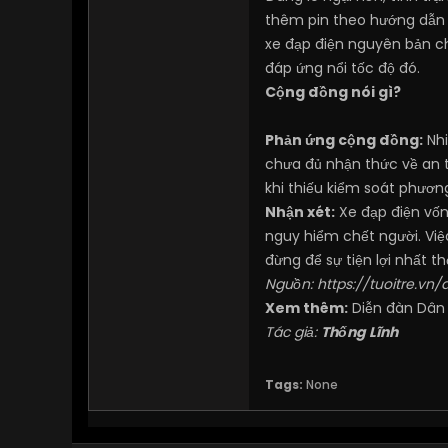
thêm pin theo hướng dẫn 
xe đạp điện nguyên bản c
đáp ứng nổi tốc độ đó.
Cộng đồng nói gì?
Phản ứng cộng đồng:
Nhi
chưa đủ nhận thức về an t
khi thiếu kiểm soát phươn
Nhận xét:
Xe đạp điện vốn
nguy hiểm chết người. Việ
đừng để sự tiện lợi nhất t
Nguồn:
https://tuoitre.vn
Xem thêm:
Diễn đàn Dân
Tác giả:
Thống Lĩnh
Tags:
None