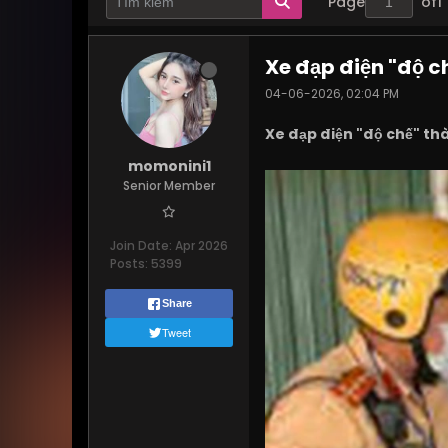
Page
of
1
Xe đạp điện "độ c
04-06-2026, 02:04 PM
Xe đạp điện "độ chế" thà
momonini1
Senior Member
Join Date:
Apr 2026
Posts:
5399
Share
Tweet