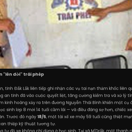
ện "lên đời" trái phép
n, tỉnh Đắk Lắk liên tiếp ghi nhận các vụ tai nạn thảm khốc liên 
g an tỉnh đã vào cuộc quyết liệt, tăng cường kiểm tra và xử lý tì
m kinh hoàng xảy ra trên đường Nguyễn Thái Bình khiến một cụ ôn
ọc sinh lớp 8 mới 14 tuổi cầm lái — và điều đáng sợ hơn, chiếc 
àn. Trước đó ngày
18/5
, một tài xế xe máy 59 tuổi cũng thiệt m
can thiệp kỹ thuật tương tự.
ng tự độ xe không chỉ dừng ở học sinh. Tại xã M'Drắk, một thanh 