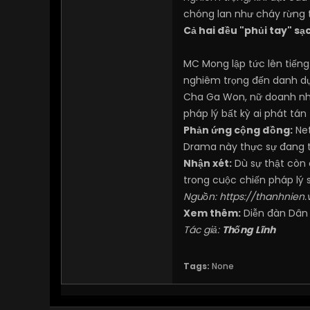
chóng lan như cháy rừng tr
Cả hai đều "phủi tay" s
MC Mong lập tức lên tiến
nghiêm trọng đến danh dự
Cha Ga Won, nữ doanh nhâ
pháp lý bất kỳ ai phát tán 
Phản ứng cộng đồng:
Net
Drama này thực sự đang t
Nhận xét:
Dù sự thật còn 
trong cuộc chiến pháp lý s
Nguồn:
https://thanhnie
Xem thêm:
Diễn đàn Dân
Tác giả:
Thống Lĩnh
Tags:
None