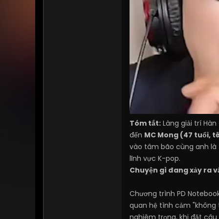
Tóm tắt:
Làng giải trí Hàn
đến
MC Mong (47 tuổi, t
vào tâm bão cùng anh là
lĩnh vực K-pop.
Chuyện gì đang xảy ra v
Chương trình PD Notebook
quan hệ tình cảm "không t
nghiêm trọng, khi đặt câ