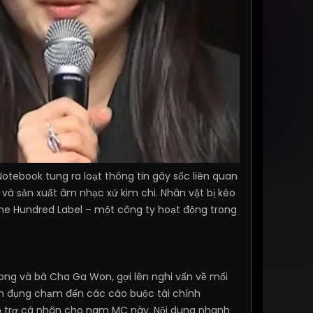
 Notebook tung ra loạt thông tin gây sốc liên quan
 và sản xuất âm nhạc xứ kim chi. Nhân vật bị kéo
ne Hundred Label – một công ty hoạt động trong
ong và bà Cha Ga Won, gợi lên nghi vấn về mối
còn đụng chạm đến các cáo buộc tài chính
hỗ trợ cá nhân cho nam MC này. Nội dung nhanh