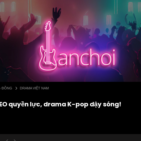
G ĐỒNG
DRAMA VIỆT NAM
CEO quyền lực, drama K-pop dậy sóng!