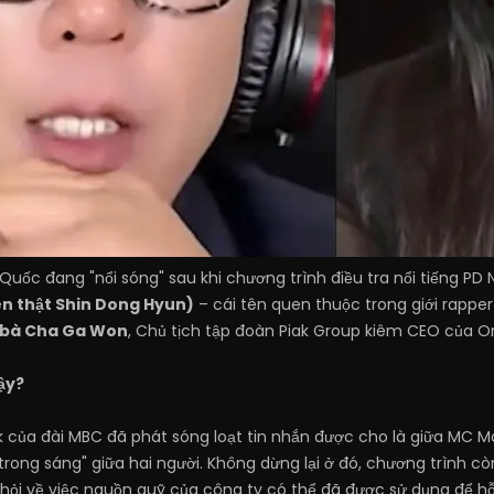
 Quốc đang "nổi sóng" sau khi chương trình điều tra nổi tiếng PD
ên thật Shin Dong Hyun)
– cái tên quen thuộc trong giới rapper
bà Cha Ga Won
, Chủ tịch tập đoàn Piak Group kiêm CEO của O
ậy?
 của đài MBC đã phát sóng loạt tin nhắn được cho là giữa MC M
rong sáng" giữa hai người. Không dừng lại ở đó, chương trình 
u hỏi về việc nguồn quỹ của công ty có thể đã được sử dụng để 