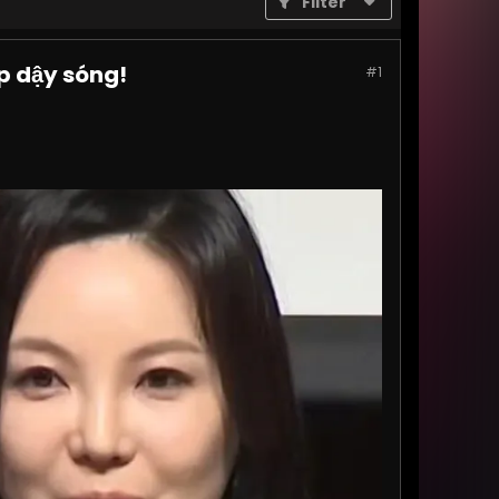
Filter
p dậy sóng!
#1