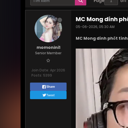
Page
of
1
MC Mong dính phố
05-06-2026, 05:30 AM
MC Mong dính phốt tình 
momonini1
Senior Member
Join Date:
Apr 2026
Posts:
5399
Share
Tweet