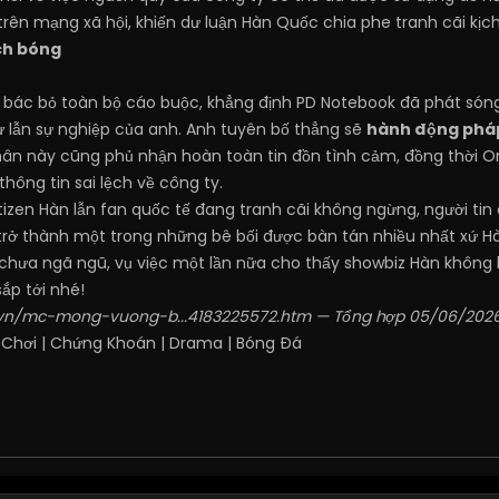
ên mạng xã hội, khiến dư luận Hàn Quốc chia phe tranh cãi kịch 
ạch bóng
g bác bỏ toàn bộ cáo buộc, khẳng định PD Notebook đã phát són
 lẫn sự nghiệp của anh. Anh tuyên bố thẳng sẽ
hành động pháp
n này cũng phủ nhận hoàn toàn tin đồn tình cảm, đồng thời On
thông tin sai lệch về công ty.
izen Hàn lẫn fan quốc tế đang tranh cãi không ngừng, người tin 
rở thành một trong những bê bối được bàn tán nhiều nhất xứ Hà
chưa ngã ngũ, vụ việc một lần nữa cho thấy showbiz Hàn không 
ắp tới nhé!
n.vn/mc-mong-vuong-b...4183225572.htm
— Tổng hợp 05/06/202
 Chơi
|
Chứng Khoán
|
Drama
|
Bóng Đá