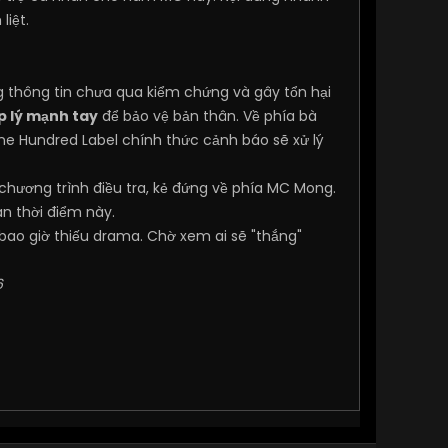
liệt.
g thông tin chưa qua kiểm chứng và gây tổn hại
 lý mạnh tay
để bảo vệ bản thân. Về phía bà
e Hundred Label chính thức cảnh báo sẽ xử lý
chương trình điều tra, kẻ đứng về phía MC Mong.
n thời điểm này.
bao giờ thiếu drama. Chờ xem ai sẽ "thắng"
6