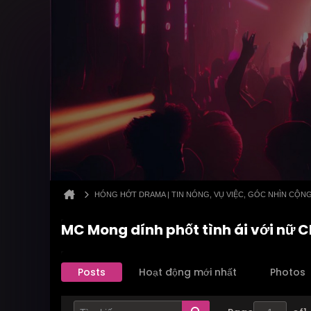
HÓNG HỚT DRAMA | TIN NÓNG, VỤ VIỆC, GÓC NHÌN CỘN
MC Mong dính phốt tình ái với nữ 
Posts
Hoạt động mới nhất
Photos