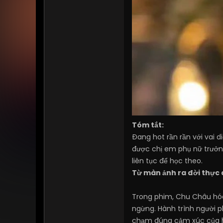
Tóm tắt:
Đang hot rần rần với vai d
được chị em phụ nữ trưởn
liên tục để học theo.
Từ màn ảnh ra đời thực
Trong phim, Chu Châu hó
ngừng. Hành trình người p
chạm đúng cảm xúc của hà