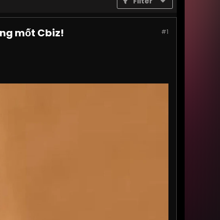
Filter
ng mốt Cbiz!
#1