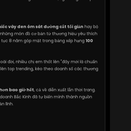
hiếc váy đen ôm sát đường cắt tối giản
hay bộ
ến những món đồ cơ bản từ thương hiệu yêu thích
ên tục 8 năm góp mặt trong bảng xếp hạng
100
ài đời, nhiều chị em thốt lên "đây mới là chuẩn
ên top trending, kéo theo doanh số các thương
 hơn bao giờ hết
, cả về diễn xuất lẫn thời trang.
 doanh Bắc Kinh đã tự biến mình thành nguồn
n lĩnh.