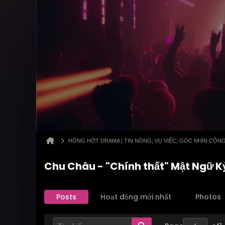
HÓNG HỚT DRAMA | TIN NÓNG, VỤ VIỆC, GÓC NHÌN CỘN
Chu Châu - "Chính thất" Mật Ngữ K
Posts
Hoạt động mới nhất
Photos