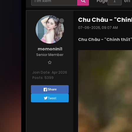
Page
of
1
Chu Châu - "Chín
07-06-2026, 09:07 AM
Chu Châu - "Chính thất"
momonini1
Senior Member
Join Date:
Apr 2026
Posts:
5399
Share
Tweet