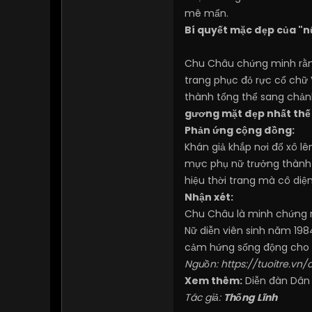
mê mẩn.
Bí quyết mặc đẹp của "n
Chu Châu chứng minh rằng
trang phục đỏ rực cổ chữ 
thành tổng thể sang chản
gương mặt đẹp nhất thế 
Phản ứng cộng đồng:
Khán giả khắp nơi đổ xô l
mực phụ nữ trưởng thành 
hiệu thời trang mà cô diệ
Nhận xét:
Chu Châu là minh chứng r
Nữ diễn viên sinh năm 19
cảm hứng sống động cho th
Nguồn:
https://tuoitre.v
Xem thêm:
Diễn đàn Dân
Tác giả:
Thống Lĩnh