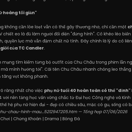
ữ hoàng tối giản"
 không cần lòe loẹt vẫn có thể gây thương nhớ, chỉ cần một
c
V chiết eo là đủ làm người đối diện "đứng hình". Cô khéo léo bi
h, quyền lực mà vẫn đậm chất nữ tính. Đây chính là lý do cô li
giới của TC Candler
.
ên mạng tìm kiếm từng bộ outfit của Chu Châu trong phim lẫn ngo
mà mình hướng tới". Cái tên Chu Châu nhanh chóng leo thẳng l
n tăng vọt không phanh.
õ ràng nhất cho việc
phụ nữ tuổi 40 hoàn toàn có thể "đỉnh"
84 với nền tảng học vấn vững chắc từ Đại học Công nghệ và Kinh
ế hệ phụ nữ hiện đại - đẹp có chiều sâu, mặc có gu, sống có bả
n/chu-chau-hinh-mau...5212947205.htm
— Tổng hợp 07/06/2026
 Chơi
|
Chứng Khoán
|
Drama
|
Bóng Đá