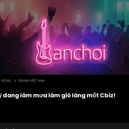
G ĐỒNG
DRAMA VIỆT NAM
ỷ đang làm mưa làm gió làng mốt Cbiz!