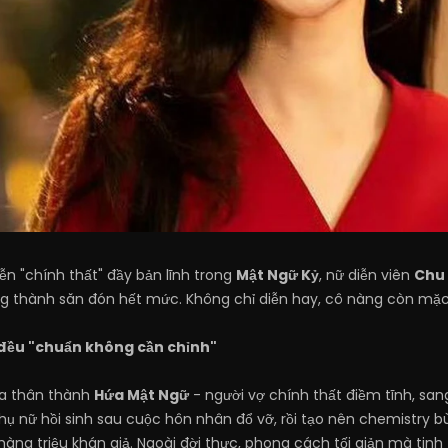
iễn "chính thất" đầy bản lĩnh trong
Mật Ngữ Kỷ
, nữ diễn viên
Chu
g thành săn đón hết mức. Không chỉ diễn hay, cô nàng còn mặc
 đều "chuẩn không cần chỉnh"
a thân thành
Hứa Mật Ngữ
- người vợ chính thất điềm tĩnh, sang
hụ nữ hồi sinh sau cuộc hôn nhân đổ vỡ, rồi tạo nên chemistry 
ng triệu khán giả. Ngoài đời thực, phong cách tối giản mà ti